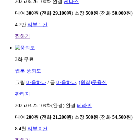
2025.06.26
100화 완결
케나즈
대여
300원
(전화
29,100원
)
소장
500원
(전화
50,000원
)
4.7만
리뷰 1 건
찜하기
3화 무료
웹툰
풍뢰도
그림
마음하나
/
글
마음하나
,
(원작)문용신
판타지
2025.03.25
109화(완결) 완결
테라핀
대여
200원
(전화
21,200원
)
소장
500원
(전화
54,500원
)
8.4천
리뷰 0 건