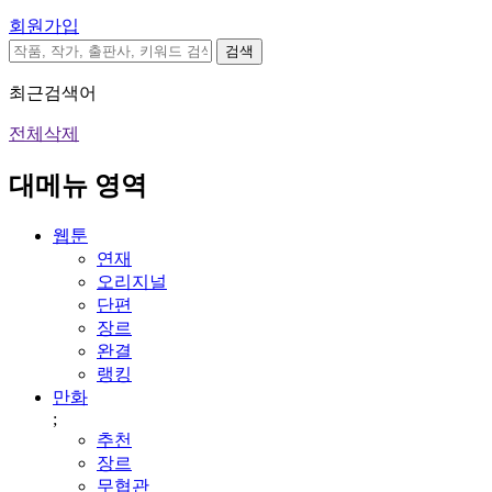
회원가입
검색
최근검색어
전체삭제
대메뉴 영역
웹툰
연재
오리지널
단편
장르
완결
랭킹
만화
;
추천
장르
무협관