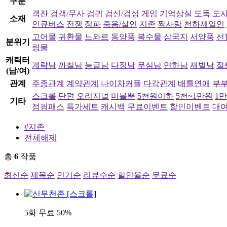
구분
객잔
검객/무사
검귀
검신/검성
게임
기억상실
도둑
도
소재
인큐버스
전쟁
정파
죽음/살인
지존
짝사랑
천하제일인
고어물
귀환물
느와르
동양풍
복수물
삼국지
서양풍
선
분위기
링물
캐릭터
계략남
까칠남
능글남
다정남
무심남
연하남
재벌남
절
(남/여)
관계
주종관계
계약관계
나이차커플
다각관계
배틀연애
부
스크롤
단편
오리지널
미블뿐
5천원이하
5천~1만원
1
기타
점핑패스
특가세트
캐시백
무료이벤트
할인이벤트
대
#지존
전체해제
총
6
작품
최신순
제목순
인기순
리뷰수순
할인율순
무료순
5화 무료
50%