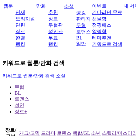
웹툰
만화
이벤트
내 서
소설
연재
추천
기다리면 무료
랭킹
오리지널
장르
선물함
판타지
단편
무협관
점핑패스
무협
장르
성인관
알림함
로맨스
완결
무료
BL
테마추천
일반
랭킹
랭킹
키워드로 검색
키워드로 웹툰/만화 검색
키워드로 웹툰/만화 검색
소설
무협
BL
로맨스
성인
장르+
장르/
개그/코믹
드라마
로맨스
백합/GL
소년
스릴러/미스터