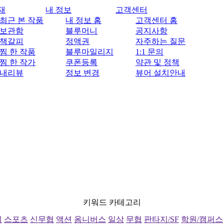
재
내 정보
고객센터
최근 본 작품
내 정보 홈
고객센터 홈
보관함
블루머니
공지사항
책갈피
정액권
자주하는 질문
찜 한 작품
블루마일리지
1:1 문의
찜 한 작가
쿠폰등록
약관 및 정책
내리뷰
정보 변경
뷰어 설치안내
키워드 카테고리
리
스포츠
신무협
액션
옴니버스
일상
무협
판타지/SF
학원/캠퍼스