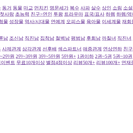
사
동거
동물
마교
먼치킨
명문세가
복수
사파
살수
상인
소림
소설
첫사랑
초능력
친구>연인
투왕
트라우마
표국/표사
하렘
하렘/역
협물
성장물
역사/시대물
연예계
오피스물
육아물
이세계물
재회
륜남
조신남
직진남
집착남
철벽남
평범남
후회남
까칠녀
직진녀
부
사제관계
삼각관계
선후배
섹스파트너
애증관계
연상연하
친구
만~2만원
2만~3만원
3만~5만원
5만원+
1권이하
2권~5권
5권~10권
여이벤트
무료10개이상
별점4점이상
리뷰50개+
리뷰100개+
연재