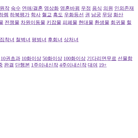
원작
숙수
연애/결혼
영상화
영혼바뀜
우정
음식
의원
인외존재
하렘
하북팽가
학사
혈교
흑도
우화등선
권
남궁
무당
화산
물
전쟁물
차원이동물
키잡물
피폐물
현대물
환생물
회귀물
힐
집착녀
철벽녀
평범녀
후회녀
상처녀
10권초과
10화이상
50화이상
100화이상
기다리면무료
선물함
중
완결
단행본
1주이내신작
4주이내신작
대여
19+