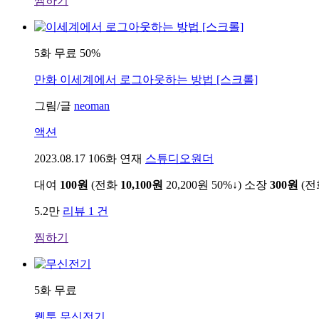
찜하기
5화 무료
50%
만화
이세계에서 로그아웃하는 방법 [스크롤]
그림/글
neoman
액션
2023.08.17
106화 연재
스튜디오원더
대여
100원
(전화
10,100원
20,200원
50%↓
)
소장
300원
(
5.2만
리뷰 1 건
찜하기
5화 무료
웹툰
무신전기