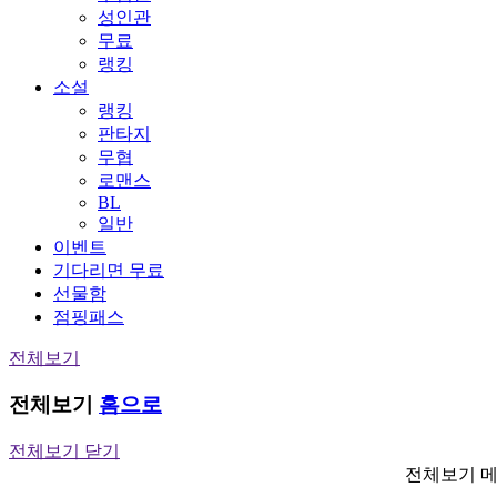
성인관
무료
랭킹
소설
랭킹
판타지
무협
로맨스
BL
일반
이벤트
기다리면 무료
선물함
점핑패스
전체보기
전체보기
홈으로
전체보기 닫기
전체보기 