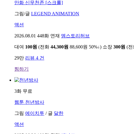
만화
신무천존 [스크롤]
그림/글
LEGEND ANIMATION
액션
2026.08.01
448화 연재
엠스토리허브
대여
100원
(전화
44,300원
88,600원
50%↓
)
소장
300원
(
29만
리뷰 4 건
찜하기
3화 무료
웹툰
천년방사
그림
에이치투
/
글
달한
액션