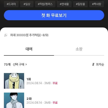
#드라마
#일상
#학원/캠퍼스
#현대물
#힐링물
#짝사랑
첫 화 무료보기
최대 30000점 추가적립
(~8/9)
대여
소장
73개
선택 구매
회차순
1화
2024.08.14
· 3MB
무료
2화
2024.08.14
· 3MB
무료