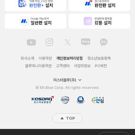
10배 적립, 2시간 먼저
원스토어에서
완전판+
설치
완전판 설치
Google Play에서
무협만화 플랫폼
일반판 설치
강툰 설치
회사소개
이용약관
개인정보처리방침
청소년보호정책
블루머니이용약관
고객센터
사업자정보
PC버전
미스터블루(주)
© Mr.Blue Corp. All rights reserved.
TOP