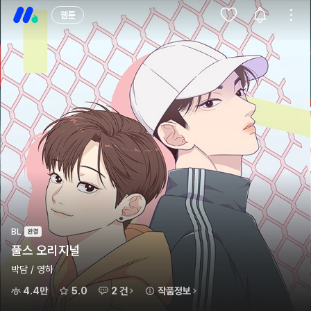
웹툰
BL
풀스 오리지널
박담 / 영하
4.4만
5.0
2 건
작품정보