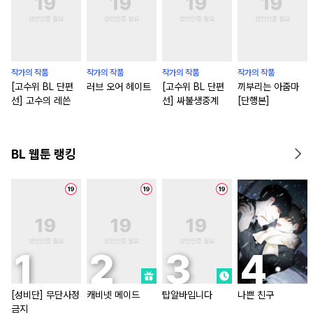
작가의 작품
작가의 작품
작가의 작품
작가의 작품
[고수위 BL 단편
러브 오어 헤이트
[고수위 BL 단편
끼부리는 아줌마
선] 고수의 레쓴
선] 싸불생중계
[단행본]
BL 웹툰 랭킹
[성비단] 무단사정
캐비넷 메이드
탑알바입니다
나쁜 친구
금지