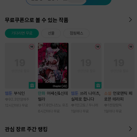
무료쿠폰으로 볼 수 있는 작품
기다리면 무료
선물
점핑패스
웹툰
부식인
만화
어쌔신&신데
웹툰
쓰리 나이츠,
소설
언로맨틱 페
렐라
실제로 합니다
로몬 테라피
92.3만
임애주
17.8만
나츠노 유조
1만
고토 / 두나래
1천
망랑독
12시간마다 무료
6시간마다 무료
1일마다 무료
1일마다 무료
관심 장르 주간 랭킹