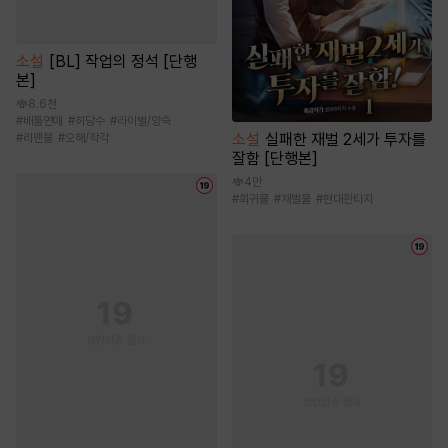
소설
[BL] 작업의 정석 [단행
본]
8.6천
#
배틀연애
#
허당수
#
라이벌/앙숙
소설
실패한 재벌 2세가 투자를
#
리맨물
#
오해/착각
잘함 [단행본]
4만
#
회귀물
#
재벌물
#
현대판타지