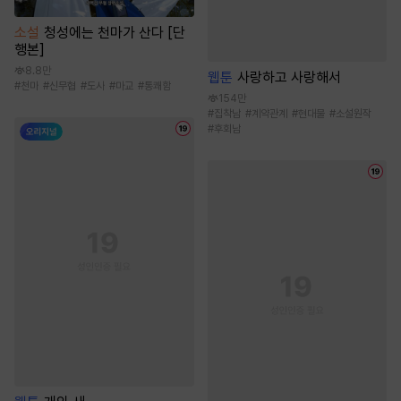
소설
청성에는 천마가 산다 [단
행본]
8.8만
웹툰
사랑하고 사랑해서
#
천마
#
신무협
#
도사
#
마교
#
통쾌함
154만
#
집착남
#
계약관계
#
현대물
#
소설원작
#
후회남