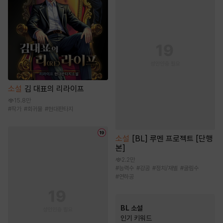
소설
김 대표의 리라이프
15.8만
#
작가
#
회귀물
#
현대판타지
소설
[BL] 루멘 프로젝트 [단행
본]
2.2만
#
능력수
#
강공
#
정치/재벌
#
굴림수
#
연하공
BL 소설
인기 키워드