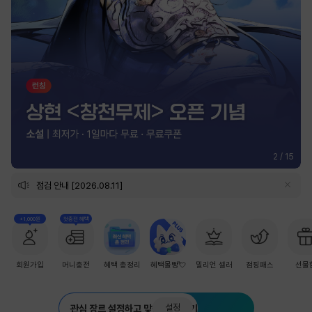
2
/
15
점검 안내 [2026.08.11]
+1,000원
첫충전 혜택
회원가입
머니충전
혜택 총정리
혜택몰빵💘
밀리언 셀러
점핑패스
선물
설정
관심 장르 설정하고 맞춤 추천 받기