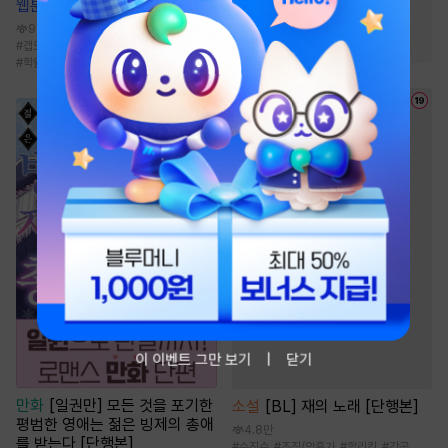
웹툰
원 플러스 투
#
전쟁물
#
정파
#
사파
94.7만
#
2024 정액제 무협
#
갭모에공
#
세같살
#
무심수
#
첫경험
#
학원/캠퍼스
이 이벤트 그만 보기
닫기
만화
[일권만] 모든 것을 포기한
소설
[BL] 재의 노래 [단행본]
평범한 영애는 젊은 빙제의 총애
4.8만
를 받는다 [단행본]
#
순진수
#
조직/암흑가
#
할리킹
#
강공