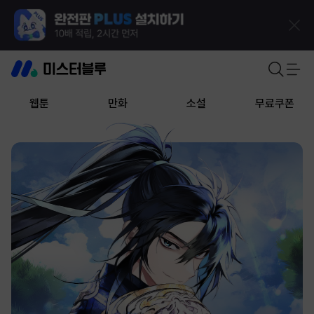
웹툰
만화
소설
무료쿠폰