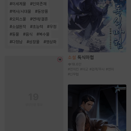
#
이세계물
#
인외존재
#
역사/시대물
#
동양풍
#
오피스물
#
연애/결혼
#
소설원작
#
초능력
#
우정
#
동물
#
음식
#
복수물
#
다정남
#
성장물
#
영상화
소설
독식마협
18.6만
#
먼치킨
#
마교
#
검객/무사
#
천마
#
신무협