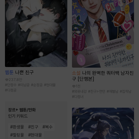
웹툰
나쁜 친구
소설
나의 완벽한 쿼터백 남자친
구 [단행본]
237.8만
#
단정수
#
미남공
#
순정공
#
현대물
1천
#
다정공
#
외유내강
#
친구>연인
#
재벌남
#
집착남
#
다정녀
장르+ 웹툰/만화
인기 키워드
#
환생물
#
친구
#
복수
#
힐링물
#
현대물