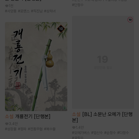
#
단정수
1천
#
서양풍
#
로맨스
#
직진남
#
상처녀
소설
[BL] 소문난 오메가 [단행
소설
개룡전기 [단행본]
본]
3.4만
1.4만
#
성장물
#
정파
#
전통무협
#
복수물
#
오메가버스
#
임신수
#
순정수
#
다정수
#
굴림수