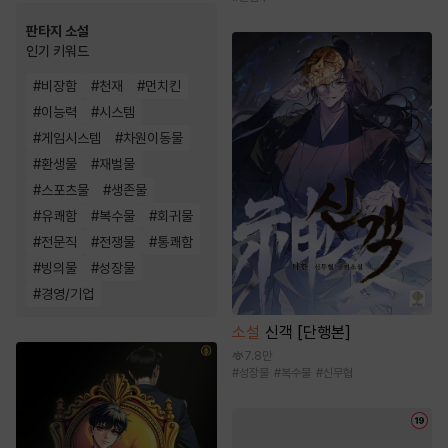
판타지 소설
인기 키워드
#
비장함
#
천재
#
먼치킨
#
이능력
#
시스템
#
게임시스템
#
차원이동물
#
환생물
#
재벌물
#
스포츠물
#
생존물
#
유쾌함
#
복수물
#
회귀물
#
전문직
#
전쟁물
#
통쾌함
#
빙의물
#
성장물
#
경영/기업
소설
신객 [단행본]
7.8만
#
성장물
#
복수물
#
신무협