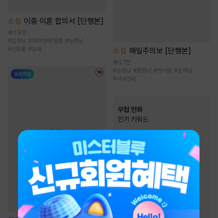
소설
이중 이혼 합의서 [단행본]
1.9만
#
집착남
#
계약연애/결혼
#
능력남
#
신파물
#
오해
소설
해일주의보 [단행본]
2.1천
#
순정남
#
평범녀
#
첫사랑
#
능력남
#
사내연애
무협 만화
인기 키워드
#
역사/시대물
#
2025 정액제 무협
#
우정
#
천하제일인
#
환생물
#
소설원작
#
복수물
#
먼치킨
#
살수
#
무림맹
#
죽음/살인
#
복수
#
천마
#
성장물
#
마교
#
소림