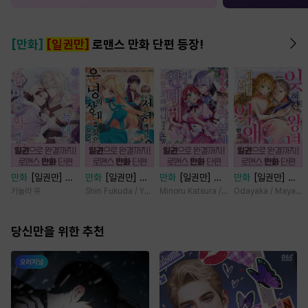
[만화]
[일권만]
로맨스 만화 단편 등장!
만화
[일권만] 죽
만화
[일권만] 전
만화
[일권만] 기
만화
[일권만] 잊
을 뻔한 늑대가 운
하께서는 오늘도
억상실 악역 영애
혀진 왕녀지만 정
카놀라 유
Shin Fukuda / Yoko Kurosu
Minoru Katsura / Mizune
Odayaka / Maya Ko
명의 짝이 되기까
운명의 상대를 찾
는 공략 대상인 얀
략결혼 한 남편에
지 [단행본]
으신 모양이네요
데레 의붓 오라버
게 익애받고 있습
당신만을 위한 추천
(웃음) [단행본]
니에게서 도망칠
니다 [단행본]
수가 없다 [단행
본]