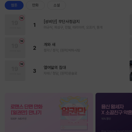
웹툰
만화
소설
[성비단] 무단사정금지
1
마규식, 피상구, 진월, 테리야끼, 오프카, 뚱개
개와 새
2
정각 / 정각, (원작)박하사탕
열여덟의 침대
3
자태 / 청담, (원작)문슬로