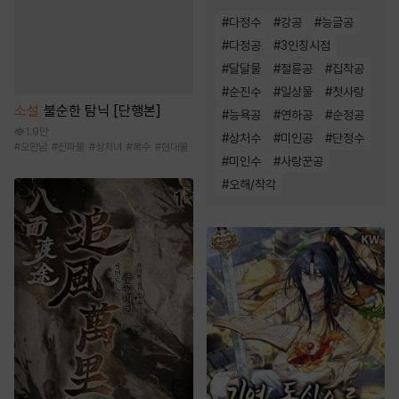
#
다정수
#
강공
#
능글공
#
다정공
#
3인칭시점
#
달달물
#
절륜공
#
집착공
#
순진수
#
일상물
#
첫사랑
소설
불순한 탐닉 [단행본]
#
능욕공
#
연하공
#
순정공
1.9만
#
상처수
#
미인공
#
단정수
#
오만남
#
신파물
#
상처녀
#
복수
#
현대물
#
미인수
#
사랑꾼공
#
오해/착각