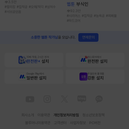
3.5만
웹툰
부식인
#
할리킹
#
집착공
#
오해/착각
#
상처수
92.3만
#
서브공있음
#
시리어스
#
집착공
#
능욕공
#
피폐물
#
하드코어
연재문의
소중한 웹툰 작가님
을 모십니다.
10배 적립, 2시간 먼저
원스토어에서
완전판+
설치
완전판 설치
Google Play에서
무협만화 플랫폼
일반판 설치
강툰 설치
회사소개
이용약관
개인정보처리방침
청소년보호정책
블루머니이용약관
고객센터
사업자정보
PC버전