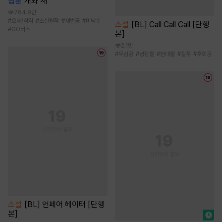
웹툰
개와 새
764.9만
#
오해/착각
#
소설원작
#
재벌공
#
미남수
소설
[BL] Call Call Call [단행
#
OO버스
본]
2.1만
#
무심공
#
성장물
#
현대물
#
질투
#
후회공
소설
[BL] 언페어 헤이터 [단행
본]