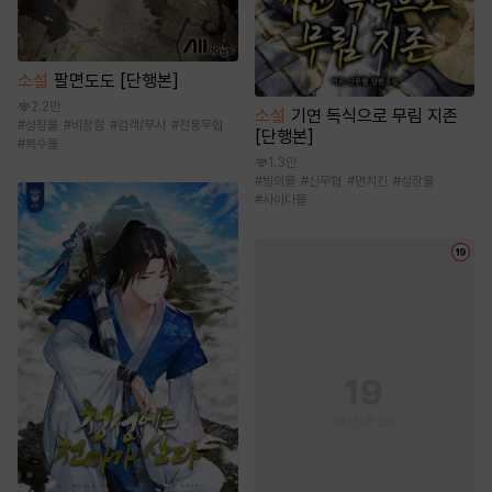
소설
팔면도도 [단행본]
2.2만
소설
기연 독식으로 무림 지존
#
성장물
#
비장함
#
검객/무사
#
전통무협
[단행본]
#
복수물
1.3만
#
빙의물
#
신무협
#
먼치킨
#
성장물
#
사이다물