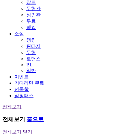
장르
무협관
성인관
무료
랭킹
소설
랭킹
판타지
무협
로맨스
BL
일반
이벤트
기다리면 무료
선물함
점핑패스
전체보기
전체보기
홈으로
전체보기 닫기