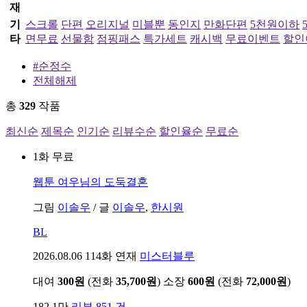
재
기
스크롤
단편
오리지널
미블뿐
동인지
만화단편
5천원이하
타
면무료
선물함
점핑패스
특가세트
캐시백
무료이벤트
할인
#순정수
전체해제
총
329
작품
최신순
제목순
인기순
리뷰수순
할인율순
무료순
1화 무료
웹툰
여우님의 도둑결혼
그림
이솔우
/
글
이솔우
,
한시원
BL
2026.08.06
114화 연재
미스터블루
대여
300원
(전화
35,700원
)
소장
600원
(전화
72,000원
)
182.1만
리뷰 851 건