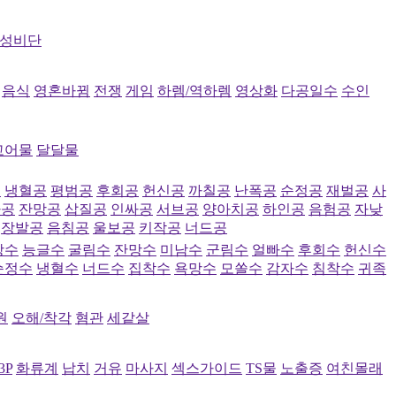
성비단
음식
영혼바뀜
전쟁
게임
하렘/역하렘
영상화
다공일수
수인
고어물
달달물
공
냉혈공
평범공
후회공
헌신공
까칠공
난폭공
순정공
재벌공
사
파공
잔망공
삽질공
인싸공
서브공
양아치공
하인공
음험공
자낮
장발공
음침공
울보공
키작공
너드공
랑수
능글수
굴림수
잔망수
미남수
군림수
얼빠수
후회수
헌신수
순정수
냉혈수
너드수
집착수
욕망수
모쏠수
감자수
침착수
귀족
원
오해/착각
혐관
세같살
3P
화류계
납치
거유
마사지
섹스가이드
TS물
노출증
여친몰래