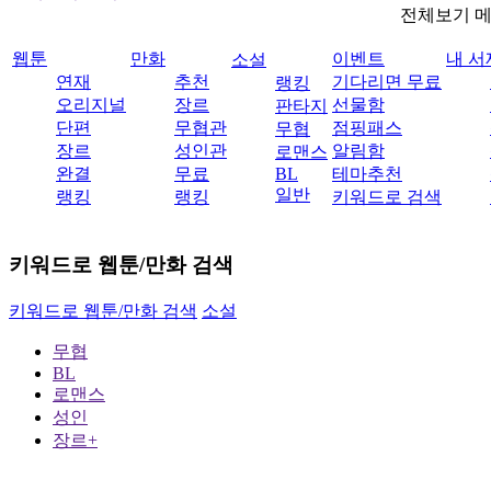
전체보기 
웹툰
만화
이벤트
내 서
소설
연재
추천
기다리면 무료
랭킹
오리지널
장르
선물함
판타지
단편
무협관
점핑패스
무협
장르
성인관
알림함
로맨스
완결
무료
BL
테마추천
일반
랭킹
랭킹
키워드로 검색
키워드로 웹툰/만화 검색
키워드로 웹툰/만화 검색
소설
무협
BL
로맨스
성인
장르+