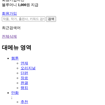
블루머니
1,000
원 지급
회원가입
검색
최근검색어
전체삭제
대메뉴 영역
웹툰
연재
오리지널
단편
장르
완결
랭킹
만화
;
추천