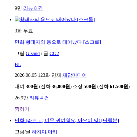
9만
리뷰 8 건
3화 무료
만화
황태자의 용으로 태어났다 [스크롤]
그림
G-sand
/
글
CO2
BL
2026.08.05
123화 연재
재담미디어
대여
300원
(전화
36,000원
)
소장
500원
(전화
61,500원
)
26.9만
리뷰 4 건
찜하기
만화
[라르고] 너무 귀여워요, 아오이 씨! [단행본]
그림/글
하치야 아키