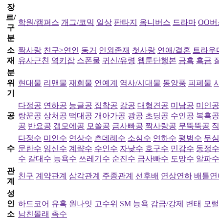
장
르/
학원/캠퍼스
개그/코믹
일상
판타지
옴니버스
드라마
OO버
구
분
소
짝사랑
친구>연인
동거
인외존재
첫사랑
연애/결혼
트라우
재
유사근친
역키잡
스폰물
귀신/유령
웹툰단행본
금흑
흑금
분
위
현대물
리맨물
재회물
연예계
역사/시대물
동양풍
피폐물
기
다정공
연하공
능글공
집착공
강공
대형견공
미남공
미인
공
랑꾼공
상처공
떡대공
개아가공
광공
초딩공
수인공
복흑
공
반요공
갭모에공
모쏠공
금사빠공
짝사랑공
무뚝뚝공
다정수
미인수
연상수
츤데레수
소심수
연하수
평범수
무
수
문란수
임신수
계략수
수인수
자낮수
호구수
민감수
동정
수
갈대수
능욕수
쓰레기수
순진수
금사빠수
도망수
알파
관
친구
계약관계
삼각관계
주종관계
선후배
연상연하
배틀연
계
성
인
하드코어
유혹
원나잇
고수위
SM
능욕
감금/강제
변태
모럴
소
남친몰래
촉수