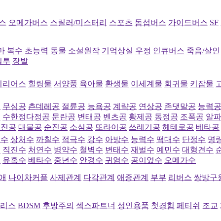
스
오메가버스
스릴러/미스터리
스포츠
돔섭버스
가이드버스
SF
마
복수
초능력
동물
소설원작
기억상실
우정
인큐버스
죽음/살인
질투
장발
시리어스
힐링물
서양풍
육아물
환생물
이세계물
회귀물
키잡물
공
무심공
츤데레공
절륜공
능욕공
계략공
연상공
존댓말공
능력
공
수한정다정공
문란공
변태공
벤츠공
황제공
동정공
조폭공
알
직진공
대물공
순진공
소심공
또라이공
쓰레기공
헤테로공
베타공
심수
상처수
까칠수
적극수
강수
아방수
능력수
떡대수
단정수
명
수
직진수
처연수
병약수
철벽수
변태수
재벌수
예민수
대형견수
수
유혹수
베타수
중년수
안경수
귀염수
공이었수
오메가수
애
나이차커플
사제관계
다각관계
애증관계
부부
리버스
쌍방구
리스
BDSM
후방주의
섹스파트너
성인용품
첫경험
페티쉬
조교