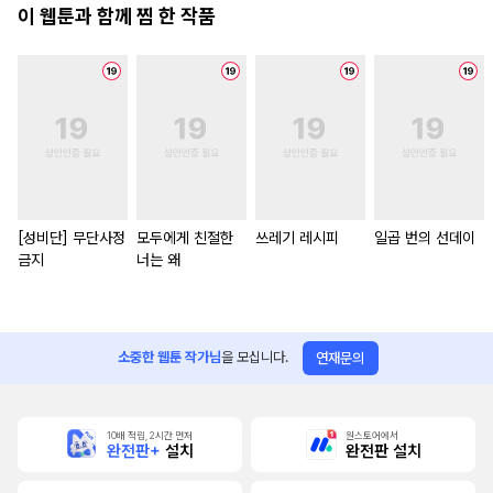
이 웹툰과 함께 찜 한 작품
[성비단] 무단사정
모두에게 친절한
쓰레기 레시피
일곱 번의 선데이
금지
너는 왜
소중한 웹툰 작가님
을 모십니다.
연재문의
10배 적립, 2시간 먼저
원스토어에서
완전판+
설치
완전판 설치