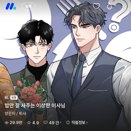
웹툰
BL
밥만 잘 사주는 이상한 이사님
양은지 / 퇴사
29.9만
작품정보
4.9
49 건