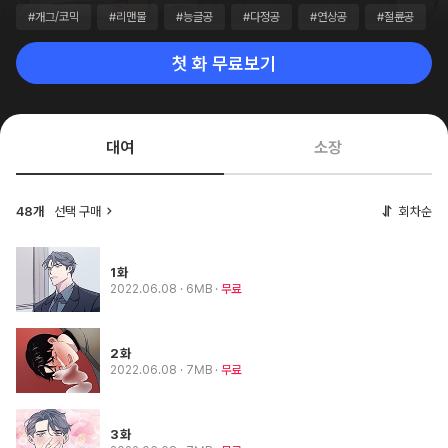
#개그/코믹
#리맨물
#능글공
#다정공
#연상공
#절륜공
첫 화 무료보기
대여
소장
48개
선택 구매
회차순
1화
2022.06.08
· 6MB
무료
2화
2022.06.08
· 7MB
무료
3화