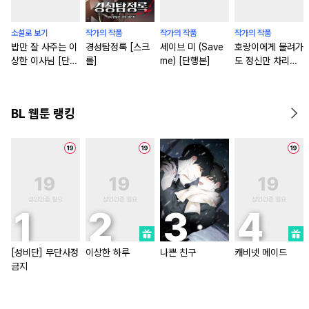
소설로 보기
작가의 작품
작가의 작품
작가의 작품
밥만 잘 사주는 이
경성탐정록 [스크
세이브 미 (Save
호랑이에게 물려가
상한 이사님 [단행
롤]
me) [단행본]
도 정신만 차리면
본]
잡아먹힌다 [단행
본]
BL 웹툰 랭킹
[성비단] 무단사정
이상한 하루
나쁜 친구
캐비넷 메이드
금지