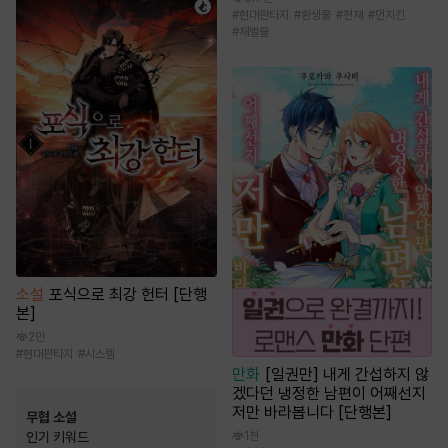
#
현대판타지
#
환생물
#
천재
#
먼치킨
#
재벌물
소설
포식으로 최강 헌터 [단행
본]
2만
#
현대판타지
#
시스템
만화
[일권만] 내게 간섭하지 않
겠다던 냉정한 남편이 어째선지
저만 바라봅니다 [단행본]
무협 소설
1천
인기 키워드