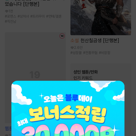
었습니다 [단행본]
1천
#
로맨스
#
상처녀
#
트라우마
#
연애/결혼
#
직진남
소설
천산칠금생 [단행본]
2.6만
#
성장물
#
전통무협
#
비장함
성인 웹툰/만화
인기 키워드
#
하드코어
#
원나잇
#
동거
#
스테디셀러
#
계약관계
#
짝사랑
#
연애/결혼
#
절륜남
#
고수위
#
여성인기
#
유혹
#
오피스물
#
모럴리스
웹툰
모두에게 친절한 너는 왜
#
삼각관계
#
후방주의
29.7만