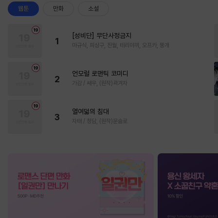
웹툰
만화
소설
[성비단] 무단사정금지
1
마규식, 피상구, 진월, 테리야끼, 오프카, 뚱개
언모럴 로맨틱 코미디
2
가감 / 쌔우, (원작)곽겨자
열여덟의 침대
3
자태 / 청담, (원작)문슬로