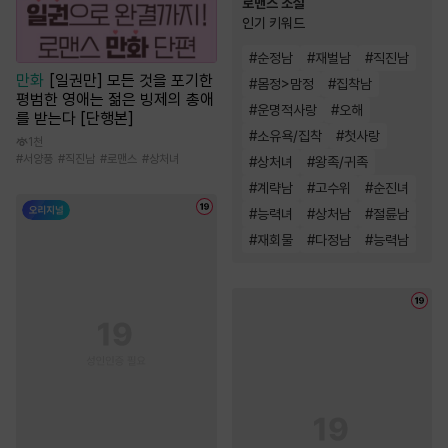
로맨스 소설
인기 키워드
#
순정남
#
재벌남
#
직진남
만화
[일권만] 모든 것을 포기한
#
몸정>맘정
#
집착남
평범한 영애는 젊은 빙제의 총애
#
운명적사랑
#
오해
를 받는다 [단행본]
#
소유욕/집착
#
첫사랑
1천
#
서양풍
#
직진남
#
로맨스
#
상처녀
#
상처녀
#
왕족/귀족
#
계략남
#
고수위
#
순진녀
#
능력녀
#
상처남
#
절륜남
#
재회물
#
다정남
#
능력남