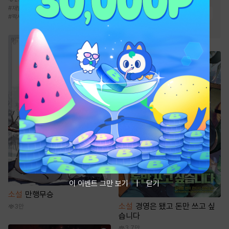
#
재벌공
#
짝사랑공
#
미남공
#
얼빠수
#
다정남
#
직진남
#
현대물
#
짝사랑
#
능글남
#
능욕
이 이벤트 그만 보기
닫기
소설
만행무승
소설
경영은 됐고 돈만 쓰고 싶
3만
습니다
3.7만