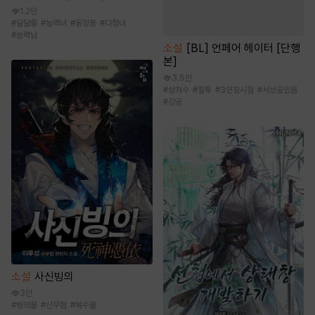
1.2만
#
달달물
#
능력녀
#
동양풍
#
다정녀
#
능력남
소설
[BL] 언페어 헤이터 [단행
본]
3.5만
#
상처수
#
질투
#
3인칭시점
#
서브공있음
#
강공
소설
사신빙의
3만
#
빙의물
#
신무협
#
복수물