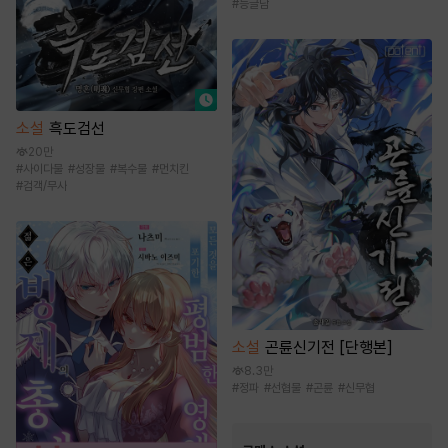
#
능글남
소설
흑도검선
20만
#
사이다물
#
성장물
#
복수물
#
먼치킨
#
검객/무사
소설
곤륜신기전 [단행본]
8.3만
#
정파
#
선협물
#
곤륜
#
신무협