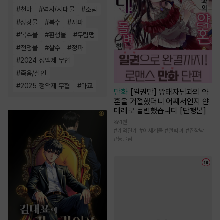
#
천마
#
역사/시대물
#
소림
#
성장물
#
복수
#
사파
#
복수물
#
환생물
#
무림맹
#
전쟁물
#
살수
#
정파
#
2024 정액제 무협
#
죽음/살인
#
2025 정액제 무협
#
마교
만화
[일권만] 왕태자님과의 약
혼을 거절했더니 어째서인지 얀
데레로 돌변했습니다 [단행본]
1천
#
계약관계
#
이세계물
#
철벽녀
#
집착남
#
능글남