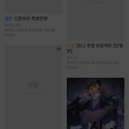
웹툰
신혼부부 특별전형
532.2만
#
연하공
#
알파공
#
짝사랑공
#
현대물
#
까칠수
소설
[BL] 루멘 프로젝트 [단행
본]
2.2만
#
허당수
#
3인칭시점
#
능글공
#
순정공
#
연하공