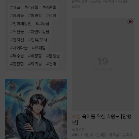
#
연애/결혼
#
로맨스
#
능력녀
#
무심남
#
부부
#
마교
#
성장물
#
생존물
#
빙의물
#
통쾌함
#
정파
#
천하제일인
#
고독함
#
귀환물
#
차원이동물
#
먼치킨
#
검객/무사
#
사이다물
#
유쾌함
#
복수물
#
비장함
#
환생물
#
잔잔함
#
회귀물
#
천마
소설
육아를 위한 쇼윈도 [단행
본]
3.5천
#
베이비메신저
#
현대물
#
유혹남
#
능력녀