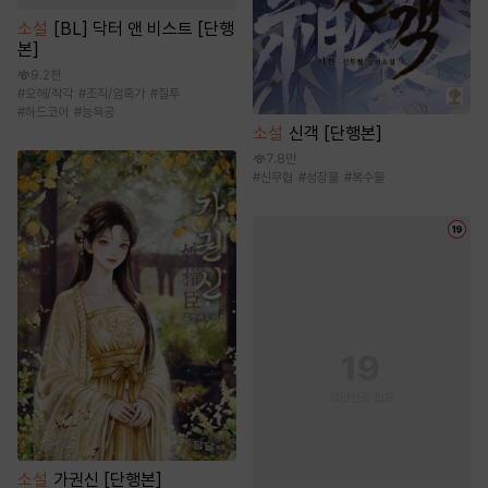
소설
[BL] 닥터 앤 비스트 [단행
본]
9.2천
#
오해/착각
#
조직/암흑가
#
질투
#
하드코어
#
능욕공
소설
신객 [단행본]
7.8만
#
신무협
#
성장물
#
복수물
소설
가권신 [단행본]