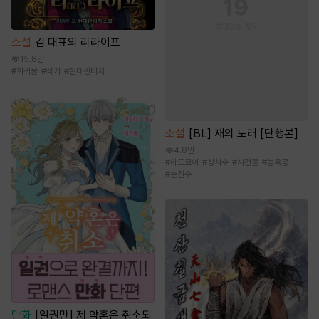
소설
김 대표의 리라이프
15.8만
#
회귀물
#
작가
#
현대판타지
소설
[BL] 재의 노래 [단행본]
4.8만
#
하드코어
#
상처수
#
사건물
#
능욕공
#
순진수
만화
[일권만] 제 약혼은 취소되