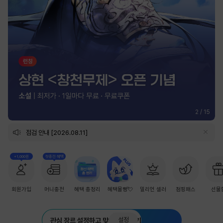
2
/
15
점검 안내 [2026.08.11]
+1,000원
첫충전 혜택
회원가입
머니충전
혜택 총정리
혜택몰빵💘
밀리언 셀러
점핑패스
선물
설정
관심 장르 설정하고 맞춤 추천 받기