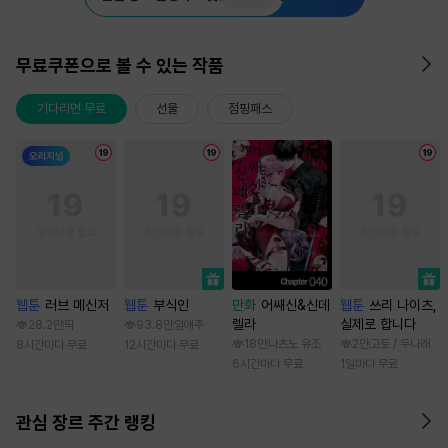
무료쿠폰으로 볼 수 있는 작품
기다리면 무료
선물
점핑패스
웹툰
러브 메신저
웹툰
부식인
만화
어쌔신&신데
웹툰
쓰리 나이츠,
렐라
실제로 합니다
28.2만
딱
93.8만
임애주
18만
나츠노 유조
2만
고토 / 두나래
8시간마다 무료
12시간마다 무료
6시간마다 무료
1일마다 무료
관심 장르 주간 랭킹