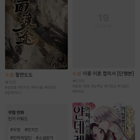
소설
이중 이혼 합의서 [단행본]
소설
팔면도도
1.9만
12만
#
몸정>맘정
#
능력남
#
다정남
#
시월드
#
성장물
#
먼치킨
#
복수물
#
비장함
#
후회남
#
검객/무사
무협 만화
인기 키워드
#
우정
#
먼치킨
#
천하제일인
#
소설원작