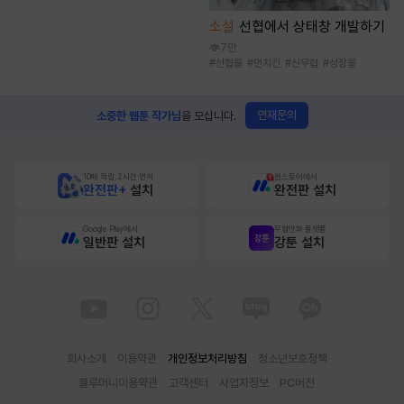
소설
선협에서 상태창 개발하기
7만
#
선협물
#
먼치킨
#
신무협
#
성장물
연재문의
소중한 웹툰 작가님
을 모십니다.
10배 적립, 2시간 먼저
원스토어에서
완전판+
설치
완전판 설치
Google Play에서
무협만화 플랫폼
일반판 설치
강툰 설치
회사소개
이용약관
개인정보처리방침
청소년보호정책
블루머니이용약관
고객센터
사업자정보
PC버전