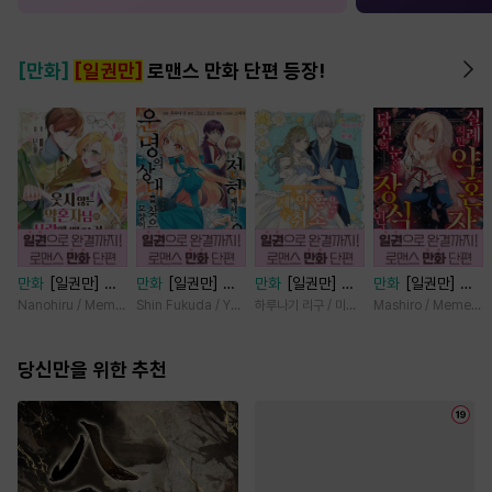
[만화]
[일권만]
로맨스 만화 단편 등장!
만화
[일권만] 웃
만화
[일권만] 전
만화
[일권만] 제
만화
[일권만] 실
지 않는 약혼자님
하께서는 오늘도
약혼은 취소되었습
례지만 약혼자님,
Nanohiru / Memeko
Shin Fukuda / Yoko Kurosu
하루나기 리구 / 미즈메
Mashiro / Memeko
이 사랑에 빠진 건
운명의 상대를 찾
니다 [단행본]
당신의 눈은 장식
변장한 저인 것 같
으신 모양이네요
인가요? [단행본]
습니다 [단행본]
당신만을 위한 추천
(웃음) [단행본]