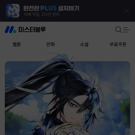
웹툰
만화
소설
무료쿠폰