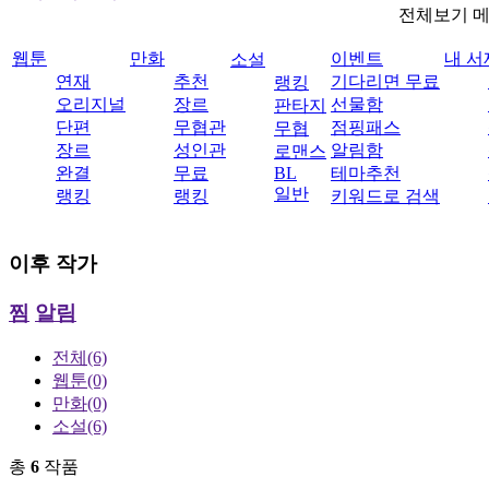
전체보기 
웹툰
만화
이벤트
내 서
소설
연재
추천
기다리면 무료
랭킹
오리지널
장르
선물함
판타지
단편
무협관
점핑패스
무협
장르
성인관
알림함
로맨스
완결
무료
BL
테마추천
일반
랭킹
랭킹
키워드로 검색
이후
작가
찜
알림
전체
(6)
웹툰
(0)
만화
(0)
소설
(6)
총
6
작품