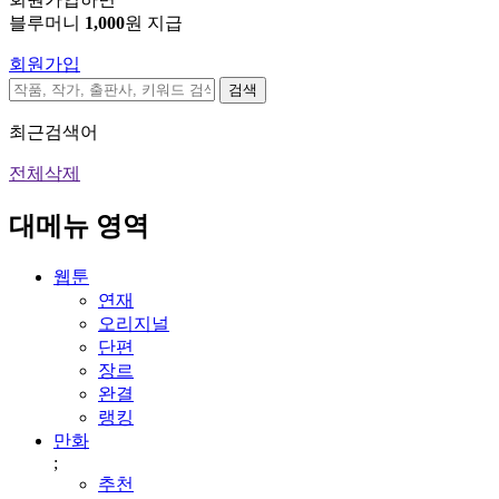
블루머니
1,000
원 지급
회원가입
검색
최근검색어
전체삭제
대메뉴 영역
웹툰
연재
오리지널
단편
장르
완결
랭킹
만화
;
추천