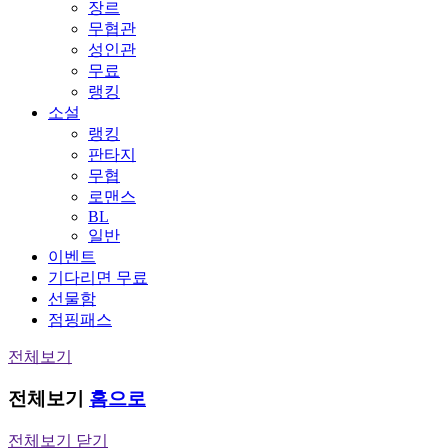
장르
무협관
성인관
무료
랭킹
소설
랭킹
판타지
무협
로맨스
BL
일반
이벤트
기다리면 무료
선물함
점핑패스
전체보기
전체보기
홈으로
전체보기 닫기