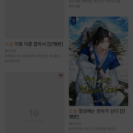
#
신무협
#
통쾌함
#
먼치킨
#
사이다물
#
복수물
소설
이중 이혼 합의서 [단행본]
1.9만
#
후회남
#
소유욕/집착
#
집착남
#
시월드
#
오해/착각
소설
청성에는 천마가 산다 [단
행본]
8.8만
#
검객/무사
#
도사
#
신무협
#
마교