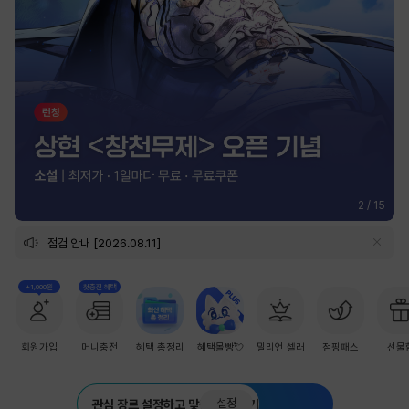
2
/
15
점검 안내 [2026.08.11]
+1,000원
첫충전 혜택
회원가입
머니충전
혜택 총정리
혜택몰빵💘
밀리언 셀러
점핑패스
선물
설정
관심 장르 설정하고 맞춤 추천 받기