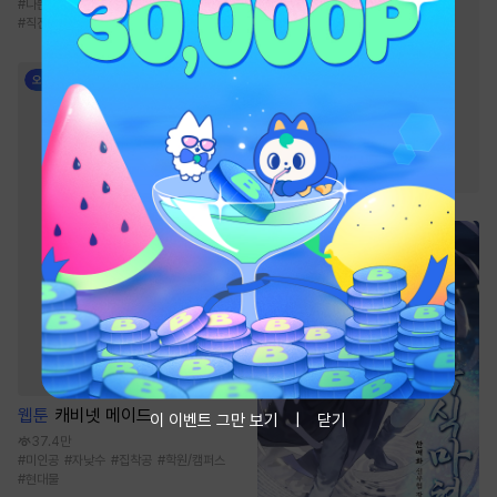
#
나쁜남자
#
계략남
#
권선징악
#
현대물
#
짝사랑
#
대형견공
#
직진남
#
상처수
#
츤데레수
#
다정공
#
능글공
#
친구>연인
#
다정수
#
연하공
#
친구
#
연상수
#
미인수
웹툰
캐비넷 메이드
이 이벤트 그만 보기
닫기
37.4만
#
미인공
#
자낮수
#
집착공
#
학원/캠퍼스
#
현대물