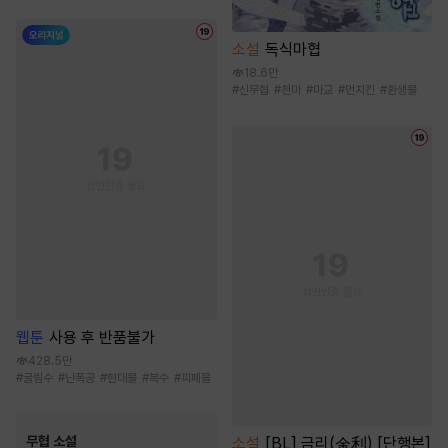
소설
독식마협
18.6만
#
신무협
#
천마
#
마교
#
먼치킨
#
환생물
웹툰
사용 후 반품불가
428.5만
#
굴림수
#
난폭공
#
현대물
#
복수
#
피폐물
무협 소설
소설
[BL] 금리(金利) [단행본]