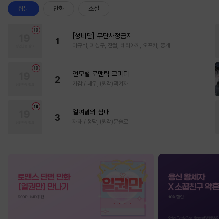
웹툰
만화
소설
[성비단] 무단사정금지
1
마규식, 피상구, 진월, 테리야끼, 오프카, 뚱개
언모럴 로맨틱 코미디
2
가감 / 쌔우, (원작)곽겨자
열여덟의 침대
3
자태 / 청담, (원작)문슬로