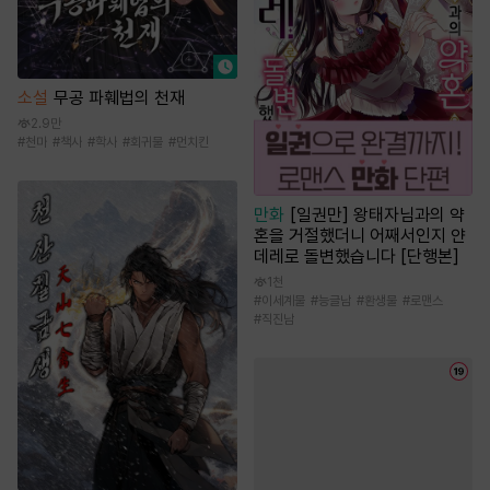
소설
무공 파훼법의 천재
2.9만
#
천마
#
책사
#
학사
#
회귀물
#
먼치킨
만화
[일권만] 왕태자님과의 약
혼을 거절했더니 어째서인지 얀
데레로 돌변했습니다 [단행본]
1천
#
이세계물
#
능글남
#
환생물
#
로맨스
#
직진남