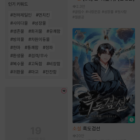
인기 키워드
2.3만
#
굴림수
#
사랑꾼공
#
성장물
#
첫사랑
#
천하제일인
#
먼치킨
#
절륜공
#
사이다물
#
성장물
#
생존물
#
회귀물
#
유쾌함
#
빙의물
#
차원이동물
#
천마
#
통쾌함
#
정파
#
환생물
#
검객/무사
#
복수물
#
고독함
#
비장함
#
귀환물
#
마교
#
잔잔함
소설
흑도검선
20만