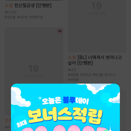
소설
천산칠금생 [단행본]
2.6만
#
성장물
#
비장함
#
전통무협
소설
[BL] 너에게서 벗어나고
싶어 [단행본]
2만
#
애절물
#
상처공
#
현대물
#
미인수
#
피폐물
BL 웹툰/만화
인기 키워드
#
절륜공
#
현대물
#
강공
소설
은사 [단행본]
#
집착공
#
미남공
#
동거
8.3천
#
고수위
#
하드코어