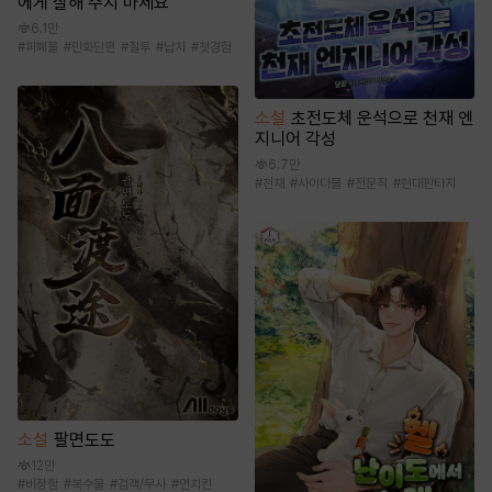
에게 잘해 주지 마세요
6.1만
#
피폐물
#
만화단편
#
질투
#
납치
#
첫경험
소설
초전도체 운석으로 천재 엔
지니어 각성
6.7만
#
천재
#
사이다물
#
전문직
#
현대판타지
소설
팔면도도
12만
#
비장함
#
복수물
#
검객/무사
#
먼치킨