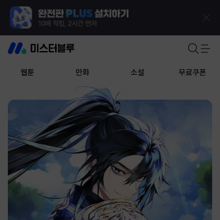
웹툰
만화
소설
무료쿠폰