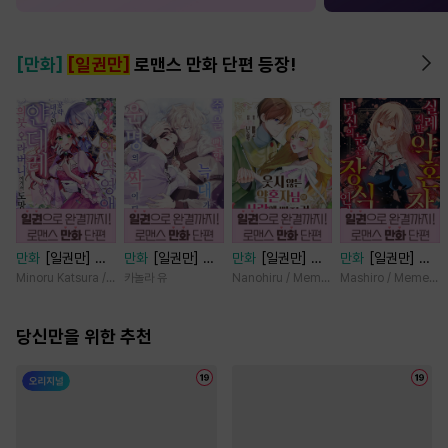
[만화]
[일권만]
로맨스 만화 단편 등장!
만화
[일권만] 기
만화
[일권만] 죽
만화
[일권만] 웃
만화
[일권만] 실
억상실 악역 영애
을 뻔한 늑대가 운
지 않는 약혼자님
례지만 약혼자님,
Minoru Katsura / Mizune
카놀라 유
Nanohiru / Memeko
Mashiro / Memeko
는 공략 대상인 얀
명의 짝이 되기까
이 사랑에 빠진 건
당신의 눈은 장식
데레 의붓 오라버
지 [단행본]
변장한 저인 것 같
인가요? [단행본]
니에게서 도망칠
당신만을 위한 추천
습니다 [단행본]
수가 없다 [단행
본]