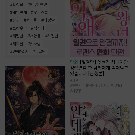
#
힐링물
#
친구>연인
#
계약관계
#
오피스물
#
친구
#
현대물
#
다정남
#
트라우마
#
직진녀
#
재벌남
#
서양풍
#
까칠남
#
재회물
#
첫사랑
#
연애/결혼
#
능글남
만화
[일권만] 잊혀진 왕녀지만
정략결혼 한 남편에게 익애받고
있습니다 [단행본]
1천
#
로맨스
#
계약관계
#
상처녀
#
능력녀
#
서양풍