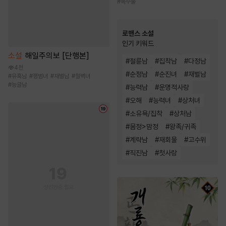
#
복수물
로맨스 소설
인기 키워드
소설
해일주의보 [단행본]
#
절륜남
#
집착남
#
다정남
4천
#
순정남
#
순진녀
#
재벌남
#
유혹남
#
평범녀
#
재벌남
#
철벽녀
#
능글남
#
능력남
#
운명적사랑
#
오해
#
능력녀
#
상처녀
#
소유욕/집착
#
상처남
#
몸정>맘정
#
왕족/귀족
#
계략남
#
재회물
#
고수위
#
직진남
#
첫사랑