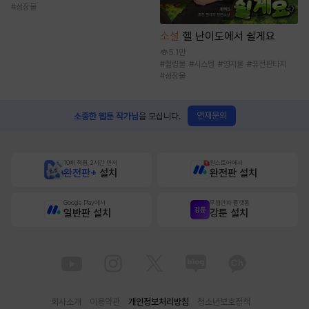
#
성장물
소설
헬 난이도에서 쉴게요
5.1만
#
힐링물
#
시스템
#
영지물
#
퓨전판타지
#
성장물
연재문의
소중한 웹툰 작가님
을 모십니다.
10배 적립, 2시간 먼저
원스토어에서
완전판+
설치
완전판 설치
Google Play에서
무협만화 플랫폼
일반판 설치
강툰 설치
회사소개
이용약관
개인정보처리방침
청소년보호정책