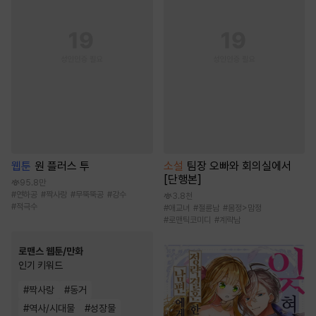
웹툰
원 플러스 투
소설
팀장 오빠와 회의실에서
[단행본]
95.8만
#
연하공
#
짝사랑
#
무뚝뚝공
#
강수
3.8천
#
적극수
#
애교녀
#
절륜남
#
몸정>맘정
#
로맨틱코미디
#
계략남
로맨스 웹툰/만화
인기 키워드
#
짝사랑
#
동거
#
역사/시대물
#
성장물