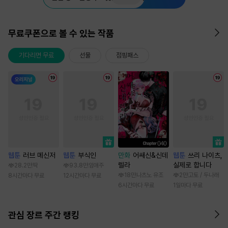
무료쿠폰으로 볼 수 있는 작품
기다리면 무료
선물
점핑패스
웹툰
러브 메신저
웹툰
부식인
만화
어쌔신&신데
웹툰
쓰리 나이츠,
렐라
실제로 합니다
28.2만
딱
93.8만
임애주
18만
나츠노 유조
2만
고토 / 두나래
8시간마다 무료
12시간마다 무료
6시간마다 무료
1일마다 무료
관심 장르 주간 랭킹