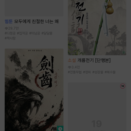
웹툰
모두에게 친절한 너는 왜
29.7만
#
다정공
#
집착공
#
미남공
#
달달물
#
짝사랑
소설
개룡전기 [단행본]
3.4만
#
전통무협
#
정파
#
성장물
#
복수물