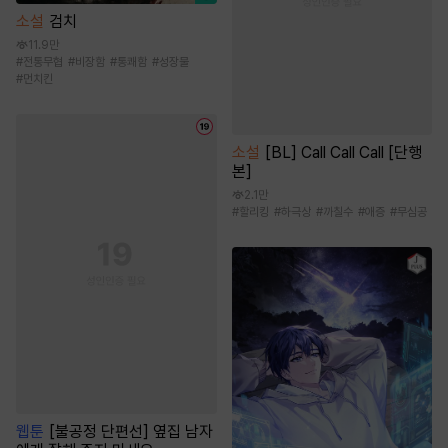
소설
검치
11.9만
#
전통무협
#
비장함
#
통쾌함
#
성장물
#
먼치킨
소설
[BL] Call Call Call [단행
본]
2.1만
#
할리킹
#
하극상
#
까칠수
#
애증
#
무심공
웹툰
[불공정 단편선] 옆집 남자