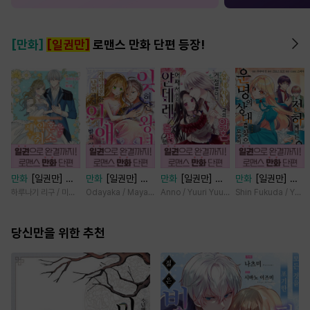
[만화]
[일권만]
로맨스 만화 단편 등장!
만화
[일권만] 제
만화
[일권만] 잊
만화
[일권만] 왕
만화
[일권만] 전
약혼은 취소되었습
혀진 왕녀지만 정
태자님과의 약혼을
하께서는 오늘도
하루나기 리구 / 미즈메
Odayaka / Maya Koike
Anno / Yuuri Yuudachi
Shin Fukuda / Yoko
니다 [단행본]
략결혼 한 남편에
거절했더니 어째서
운명의 상대를 찾
게 익애받고 있습
인지 얀데레로 돌
으신 모양이네요
당신만을 위한 추천
니다 [단행본]
변했습니다 [단행
(웃음) [단행본]
본]