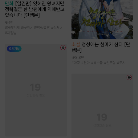
만화
[일권만] 잊혀진 왕녀지만
정략결혼 한 남편에게 익애받고
있습니다 [단행본]
1천
#
애증관계
#
능력녀
#
연애/결혼
#
상처녀
#
까칠남
소설
청성에는 천마가 산다 [단
행본]
8.8만
#
마교
#
천마
#
복수물
#
신무협
#
도사