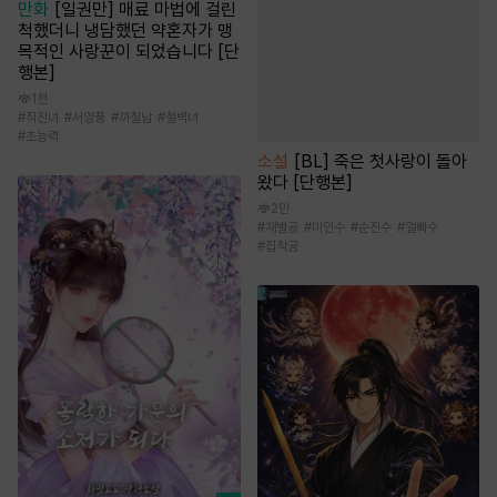
만화
[일권만] 매료 마법에 걸린
척했더니 냉담했던 약혼자가 맹
목적인 사랑꾼이 되었습니다 [단
행본]
1천
#
직진녀
#
서양풍
#
까칠남
#
철벽녀
#
초능력
소설
[BL] 죽은 첫사랑이 돌아
왔다 [단행본]
2만
#
재벌공
#
미인수
#
순진수
#
얼빠수
#
집착공