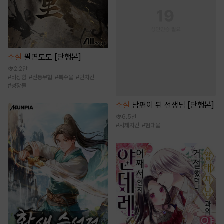
소설
팔면도도 [단행본]
2.2만
#
비장함
#
전통무협
#
복수물
#
먼치킨
#
성장물
소설
남편이 된 선생님 [단행본]
6.5천
#
사제지간
#
현대물