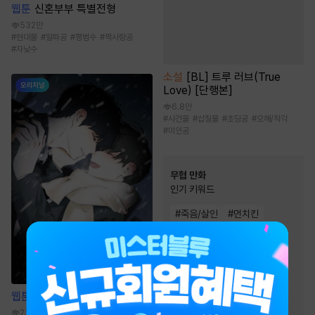
웹툰
신혼부부 특별전형
532만
#
현대물
#
알파공
#
평범수
#
짝사랑공
#
자낮수
소설
[BL] 트루 러브(True
Love) [단행본]
6.8만
#
사건물
#
삽질물
#
초딩공
#
오해/착각
#
미인공
무협 만화
인기 키워드
#
죽음/살인
#
먼치킨
#
천하제일인
#
무림맹
#
소설원작
#
우정
#
마교
#
사파
#
복수
#
전쟁물
#
2024 정액제 무협
#
소림
웹툰
나쁜 친구
#
성장물
#
정파
#
환생물
238.7만