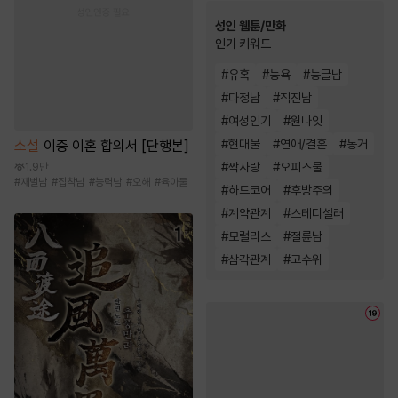
성인 웹툰/만화
인기 키워드
#
유혹
#
능욕
#
능글남
#
다정남
#
직진남
#
여성인기
#
원나잇
#
현대물
#
연애/결혼
#
동거
소설
이중 이혼 합의서 [단행본]
#
짝사랑
#
오피스물
1.9만
#
재벌남
#
집착남
#
능력남
#
오해
#
육아물
#
하드코어
#
후방주의
#
계약관계
#
스테디셀러
#
모럴리스
#
절륜남
#
삼각관계
#
고수위