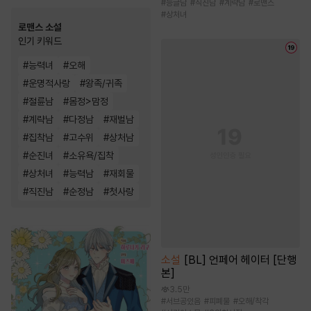
#
능글남
#
직진남
#
계략남
#
로맨스
#
상처녀
로맨스 소설
인기 키워드
#
능력녀
#
오해
#
운명적사랑
#
왕족/귀족
#
절륜남
#
몸정>맘정
#
계략남
#
다정남
#
재벌남
#
집착남
#
고수위
#
상처남
#
순진녀
#
소유욕/집착
#
상처녀
#
능력남
#
재회물
#
직진남
#
순정남
#
첫사랑
소설
[BL] 언페어 헤이터 [단행
본]
3.5만
#
서브공있음
#
피폐물
#
오해/착각