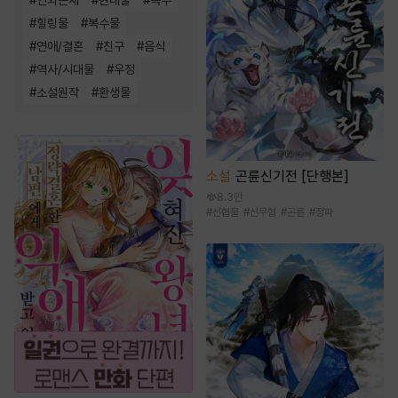
#
인외존재
#
현대물
#
복수
#
힐링물
#
복수물
#
연애/결혼
#
친구
#
음식
#
역사/시대물
#
우정
#
소설원작
#
환생물
소설
곤륜신기전 [단행본]
8.3만
#
선협물
#
신무협
#
곤륜
#
정파