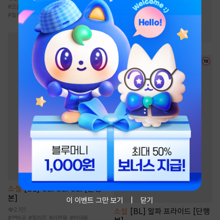
#
역사/시대물
#
모쏠수
#
현대물
#
친구>연인
#
첫사랑
#
힐링물
#
2025 정액제 무협
#
살수
#
복수물
#
천마
소설
[BL] Call Call Call [단행
본]
이 이벤트 그만 보기
닫기
2.1만
소설
[BL] 알파 프라이드 [단행
#
연하공
#
할리킹
#
리맨물
#
현대물