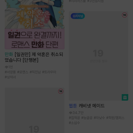
#
시리어스물
#
3인칭시점
만화
[일권만] 제 약혼은 취소되
었습니다 [단행본]
1천
#
서양풍
#
로맨스
#
직진남
#
트라우마
#
상처녀
웹툰
캐비넷 메이드
34.7만
#
집착공
#
능글공
#
자낮수
#
학원/캠퍼스
#
소심수