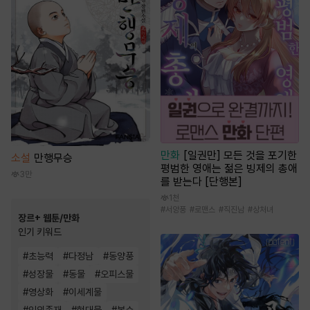
만화
[일권만] 모든 것을 포기한
소설
만행무승
평범한 영애는 젊은 빙제의 총애
3만
를 받는다 [단행본]
1천
#
서양풍
#
로맨스
#
직진남
#
상처녀
장르+ 웹툰/만화
인기 키워드
#
초능력
#
다정남
#
동양풍
#
성장물
#
동물
#
오피스물
#
영상화
#
이세계물