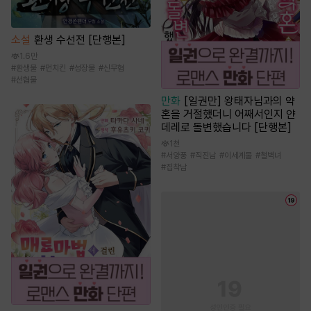
소설
환생 수선전 [단행본]
1.6만
#
환생물
#
먼치킨
#
성장물
#
신무협
#
선협물
만화
[일권만] 왕태자님과의 약
혼을 거절했더니 어째서인지 얀
데레로 돌변했습니다 [단행본]
1천
#
서양풍
#
직진남
#
이세계물
#
철벽녀
#
집착남