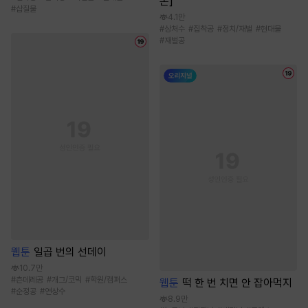
본]
#
삽질물
4.1만
#
상처수
#
집착공
#
정치/재벌
#
현대물
#
재벌공
웹툰
일곱 번의 선데이
10.7만
#
츤데레공
#
개그/코믹
#
학원/캠퍼스
웹툰
떡 한 번 치면 안 잡아먹지
#
순정공
#
연상수
8.9만