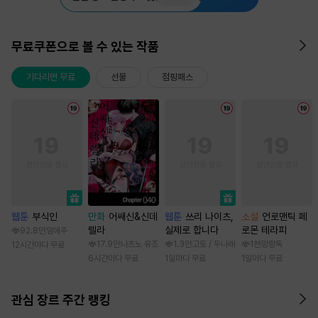
무료쿠폰으로 볼 수 있는 작품
기다리면 무료
선물
점핑패스
웹툰
부식인
만화
어쌔신&신데
웹툰
쓰리 나이츠,
소설
언로맨틱 페
렐라
실제로 합니다
로몬 테라피
92.8만
임애주
17.9만
나츠노 유조
1.3만
고토 / 두나래
1천
망랑독
12시간마다 무료
6시간마다 무료
1일마다 무료
1일마다 무료
관심 장르 주간 랭킹