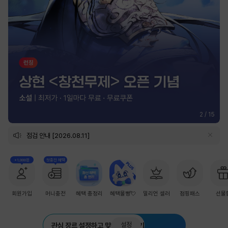
2
/
15
점검 안내 [2026.08.11]
+1,000원
첫충전 혜택
회원가입
머니충전
혜택 총정리
혜택몰빵💘
밀리언 셀러
점핑패스
선물
설정
관심 장르 설정하고 맞춤 추천 받기