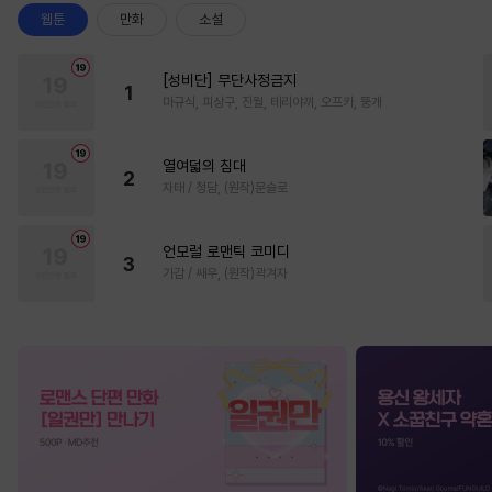
웹툰
만화
소설
[성비단] 무단사정금지
1
마규식, 피상구, 진월, 테리야끼, 오프카, 뚱개
열여덟의 침대
2
자태 / 청담, (원작)문슬로
언모럴 로맨틱 코미디
3
가감 / 쌔우, (원작)곽겨자