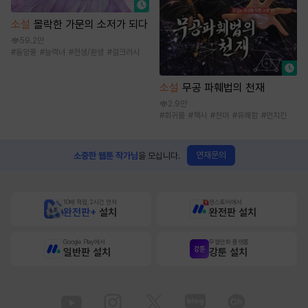
소설
몰락한 가문의 소저가 되다
59.2만
#
동양풍
#
능력녀
#
전생/환생
#
걸크러시
소설
무공 파훼법의 천재
2.9만
#
회귀물
#
책사
#
천마
#
유쾌함
#
먼치킨
연재문의
소중한 웹툰 작가님
을 모십니다.
10배 적립, 2시간 먼저
원스토어에서
완전판+
설치
완전판 설치
Google Play에서
무협만화 플랫폼
일반판 설치
강툰 설치