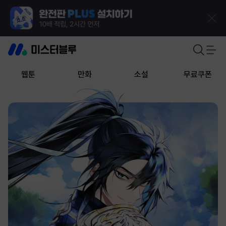
웹툰
만화
소설
무료쿠폰