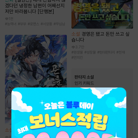
겠다던 냉정한 남편이 어째선지
저만 바라봅니다 [단행본]
1천
#
능력녀
#
부부
#
로맨스
#
서양풍
#
무심남
소설
경영은 됐고 돈만 쓰고 싶
습니다
3.7만
#
환생물
#
성장물
#
현대판타지
#
천재
#
먼치킨
판타지 소설
인기 키워드
#
시스템
#
재벌물
#
먼치킨
#
경영/기업
#
환생물
#
전문직
#
유쾌함
#
이능력
#
빙의물
#
비장함
#
게임시스템
#
복수물
소설
곤륜신기전 [단행본]
#
스포츠물
#
회귀물
8.3만