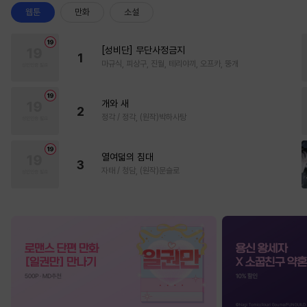
웹툰
만화
소설
[성비단] 무단사정금지
1
마규식, 피상구, 진월, 테리야끼, 오프카, 뚱개
개와 새
2
정각 / 정각, (원작)박하사탕
열여덟의 침대
3
자태 / 청담, (원작)문슬로