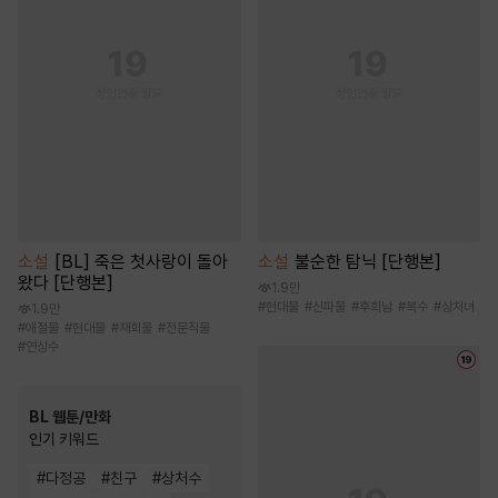
소설
[BL] 죽은 첫사랑이 돌아
소설
불순한 탐닉 [단행본]
왔다 [단행본]
1.9만
#
현대물
#
신파물
#
후회남
#
복수
#
상처녀
1.9만
#
애절물
#
현대물
#
재회물
#
전문직물
#
연상수
BL 웹툰/만화
인기 키워드
#
다정공
#
친구
#
상처수