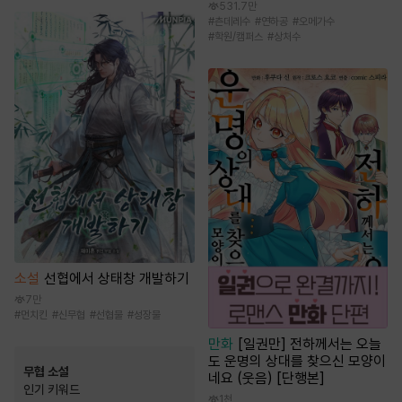
531.7만
#
츤데레수
#
연하공
#
오메가수
#
학원/캠퍼스
#
상처수
소설
선협에서 상태창 개발하기
7만
#
먼치킨
#
신무협
#
선협물
#
성장물
만화
[일권만] 전하께서는 오늘
도 운명의 상대를 찾으신 모양이
무협 소설
네요 (웃음) [단행본]
인기 키워드
1천