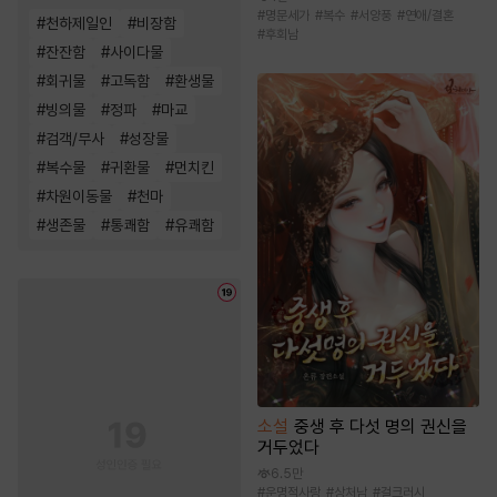
#
명문세가
#
복수
#
서양풍
#
연애/결혼
#
천하제일인
#
비장함
#
후회남
#
잔잔함
#
사이다물
#
회귀물
#
고독함
#
환생물
#
빙의물
#
정파
#
마교
#
검객/무사
#
성장물
#
복수물
#
귀환물
#
먼치킨
#
차원이동물
#
천마
#
생존물
#
통쾌함
#
유쾌함
소설
중생 후 다섯 명의 권신을
거두었다
6.5만
#
운명적사랑
#
상처남
#
걸크러시