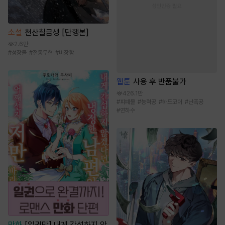
소설
천산칠금생 [단행본]
2.6만
#
성장물
#
전통무협
#
비장함
웹툰
사용 후 반품불가
426.1만
#
피폐물
#
능력공
#
하드코어
#
난폭공
#
연하수
만화
[일권만] 내게 간섭하지 않