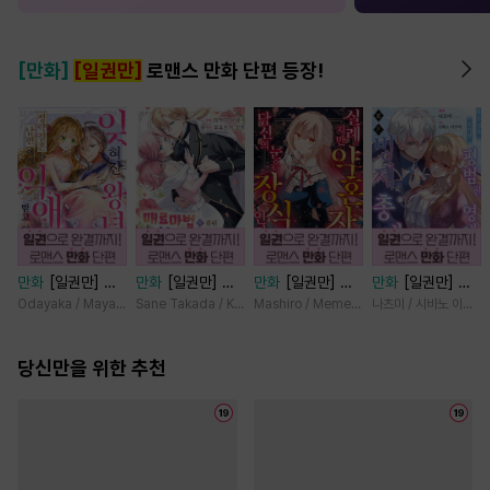
[만화]
[일권만]
로맨스 만화 단편 등장!
만화
[일권만] 잊
만화
[일권만] 매
만화
[일권만] 실
만화
[일권만] 모
혀진 왕녀지만 정
료 마법에 걸린 척
례지만 약혼자님,
든 것을 포기한 평
Odayaka / Maya Koike
Sane Takada / Koki Fuyutsuki
Mashiro / Memeko
나츠미 / 시바노 이즈미
략결혼 한 남편에
했더니 냉담했던
당신의 눈은 장식
범한 영애는 젊은
게 익애받고 있습
약혼자가 맹목적인
인가요? [단행본]
빙제의 총애를 받
니다 [단행본]
당신만을 위한 추천
사랑꾼이 되었습니
는다 [단행본]
다 [단행본]