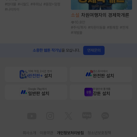
#
현대물
#
시월드
#
후회남
#
몸정>맘정
#
나이차이
소설
차원여행자의 경제학개론
10.8만
#
주식/투자
#
차원이동물
#
통쾌함
#
천재
#
재벌물
연재문의
소중한 웹툰 작가님
을 모십니다.
10배 적립, 2시간 먼저
원스토어에서
완전판+
설치
완전판 설치
Google Play에서
무협만화 플랫폼
일반판 설치
강툰 설치
회사소개
이용약관
개인정보처리방침
청소년보호정책