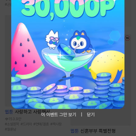
#
차원이동물
#
전쟁물
#
곤륜
#
선협물
#
신무협
#
정파
#
성장물
#
생존물
#
천재
#
통쾌함
웹툰
사랑하고 사랑해서
이 이벤트 그만 보기
닫기
153.9만
#
소설원작
#
드라마
#
연애/결혼
#
짝사랑
#
절륜남
웹툰
신혼부부 특별전형