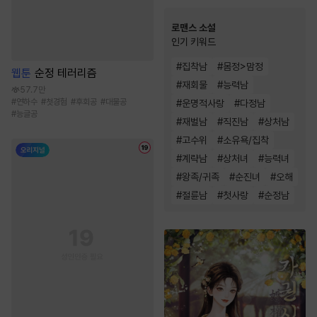
로맨스 소설
인기 키워드
#
집착남
#
몸정>맘정
웹툰
순정 테러리즘
#
재회물
#
능력남
57.7만
#
연하수
#
첫경험
#
후회공
#
대물공
#
운명적사랑
#
다정남
#
능글공
#
재벌남
#
직진남
#
상처남
#
고수위
#
소유욕/집착
#
계략남
#
상처녀
#
능력녀
#
왕족/귀족
#
순진녀
#
오해
#
절륜남
#
첫사랑
#
순정남