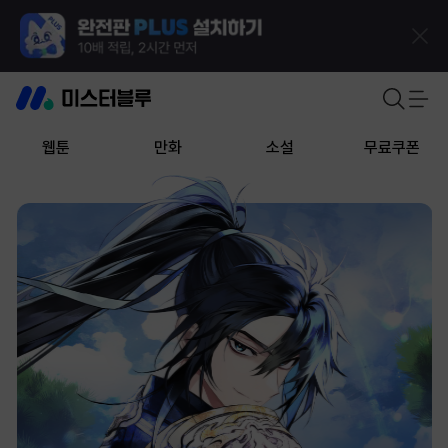
웹툰
만화
소설
무료쿠폰