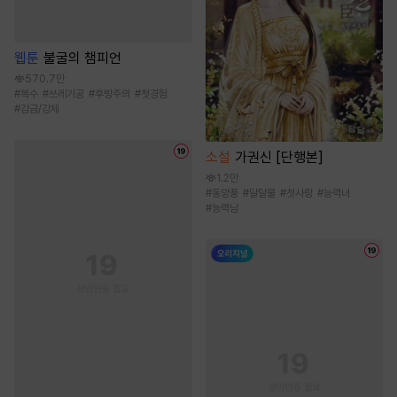
웹툰
불굴의 챔피언
570.7만
#
복수
#
쓰레기공
#
후방주의
#
첫경험
#
감금/강제
소설
가권신 [단행본]
1.2만
#
동양풍
#
달달물
#
첫사랑
#
능력녀
#
능력남