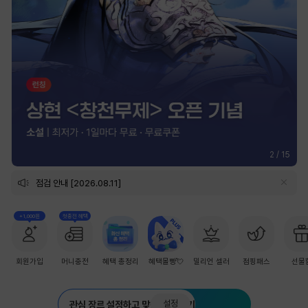
2
/
15
점검 안내 [2026.08.11]
+1,000원
첫충전 혜택
회원가입
머니충전
혜택 총정리
혜택몰빵💘
밀리언 셀러
점핑패스
선물
설정
관심 장르 설정하고 맞춤 추천 받기