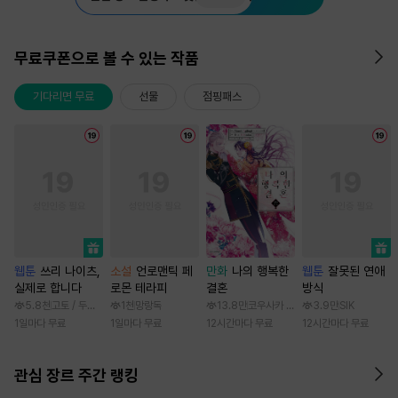
무료쿠폰으로 볼 수 있는 작품
기다리면 무료
선물
점핑패스
웹툰
쓰리 나이츠,
소설
언로맨틱 페
만화
나의 행복한
웹툰
잘못된 연애
실제로 합니다
로몬 테라피
결혼
방식
5.8천
고토 / 두나래
1천
망랑독
13.8만
코우사카 리토 / 아기토기 아쿠미
3.9만
SIK
1일마다 무료
1일마다 무료
12시간마다 무료
12시간마다 무료
관심 장르 주간 랭킹