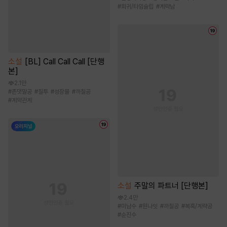
#
회귀/타임슬립
#
계략남
소설
[BL] Call Call Call [단행
본]
2.1만
#
존댓말공
#
질투
#
성장물
#
까칠공
#
계약관계
소설
주말의 파트너 [단행본]
2.4만
#
미남수
#
원나잇
#
까칠공
#
복흑/계략공
#
순진수