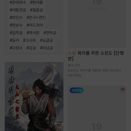
#
츤데레수
#
현대물
#
대형견공
#
절륜공
#
미인수
#
친구>연인
#
연상수
#
하드코어
#
집착공
#
짝사랑
#
연하공
#
동거
#
고수위
#
능글공
#
다정수
#
강공
#
미남공
소설
육아를 위한 쇼윈도 [단행
본]
3.3천
#
오만남
#
육아물
#
몸정>맘정
#
능력녀
#
츤데레남