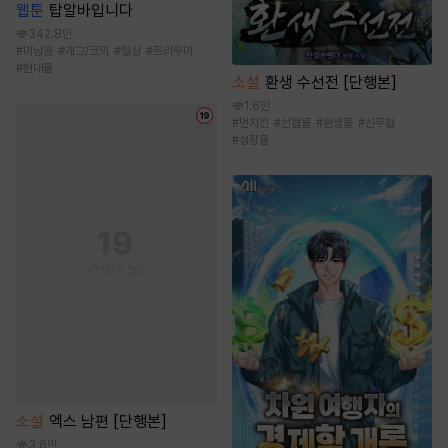
웹툰
탑알바입니다
342.8만
#
미남공
#
개그/코믹
#
일상
#
트라우마
#
현대물
소설
환생 수선전 [단행본]
1.6만
#
먼치킨
#
선협물
#
환생물
#
신무협
#
성장물
소설
엑스 남편 [단행본]
3.6만