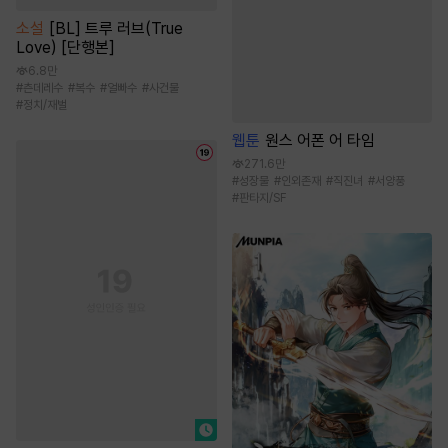
소설
[BL] 트루 러브(True
Love) [단행본]
6.8만
#
츤데레수
#
복수
#
얼빠수
#
사건물
#
정치/재벌
웹툰
원스 어폰 어 타임
271.6만
#
성장물
#
인외존재
#
직진녀
#
서양풍
#
판타지/SF