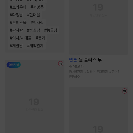
#
트라우마
#
서양풍
#
다정남
#
현대물
#
오피스물
#
첫사랑
#
짝사랑
#
까칠남
#
능글남
#
역사/시대물
#
동거
#
재벌남
#
계약관계
웹툰
원 플러스 투
95.6만
#
대형견공
#
얼빠수
#
다정공
#
고수위
#
무심수