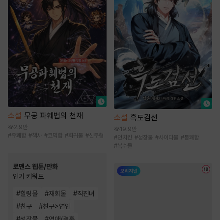
소설
무공 파훼법의 천재
소설
흑도검선
2.9만
19.9만
#
유쾌함
#
책사
#
코믹함
#
회귀물
#
신무협
#
먼치킨
#
성장물
#
사이다물
#
통쾌함
#
복수물
로맨스 웹툰/만화
인기 키워드
#
힐링물
#
재회물
#
직진녀
#
친구
#
친구>연인
#
성장물
#
연애/결혼