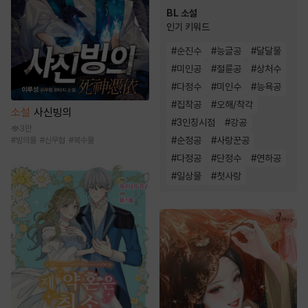
BL 소설
인기 키워드
#
순진수
#
능글공
#
달달물
#
미인공
#
절륜공
#
상처수
#
다정수
#
미인수
#
능욕공
#
집착공
#
오해/착각
소설
사신빙의
#
3인칭시점
#
강공
3만
#
순정공
#
사랑꾼공
#
빙의물
#
신무협
#
복수물
#
다정공
#
단정수
#
연하공
#
일상물
#
첫사랑