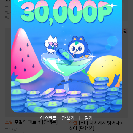
오어 러브!)
#
비장함
#
성장물
#
생존물
118.1만
#
현대물
#
사랑꾼공
#
연상연하
#
갭모에공
#
통쾌함
#
집착공
이 이벤트 그만 보기
닫기
소설
주말의 파트너 [단행본]
소설
[BL] 너에게서 벗어나고
싶어 [단행본]
2.4만