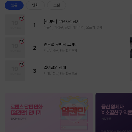
웹툰
만화
소설
[성비단] 무단사정금지
1
마규식, 피상구, 진월, 테리야끼, 오프카, 뚱개
언모럴 로맨틱 코미디
2
가감 / 쌔우, (원작)곽겨자
열여덟의 침대
3
자태 / 청담, (원작)문슬로