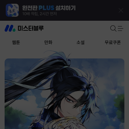
웹툰
만화
소설
무료쿠폰