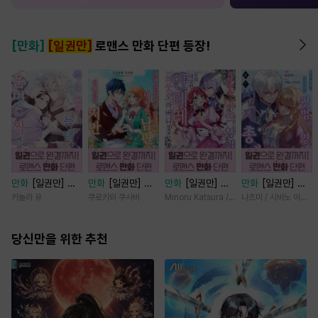
[만화]
[일권만]
로맨스 만화 단편 등장!
만화
[일권만] 죽
만화
[일권만] 내
만화
[일권만] 기
만화
[일권만] 모
을 뻔한 늑대가 운
게 간섭하지 않겠
억상실 악역 영애
든 것을 포기한 평
카놀라 유
쿠로카와 쿠사비
Minoru Katsura / Mizune
나츠미 / 시바노 이즈미
명의 짝이 되기까
다던 냉정한 남편
는 공략 대상인 얀
범한 영애는 젊은
지 [단행본]
이 어째선지 저만
데레 의붓 오라버
빙제의 총애를 받
당신만을 위한 추천
바라봅니다 [단행
니에게서 도망칠
는다 [단행본]
본]
수가 없다 [단행
본]