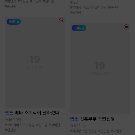
#
미인공
#
까칠공
#
허당수
#
현대물
2만
#
순진수
#
후회공
#
소심수
#
현대물
#
헌신수
#
능욕공
웹툰
베타 소백작이 달라졌다
웹툰
신혼부부 특별전형
160.9만
#
오메가버스
#
다정공
#
벤츠공
#
성비단
532.1만
#
헌신공
#
짝사랑
#
존댓말공
#
달달물
#
재벌공