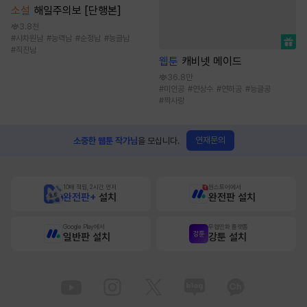
소설
해일주의보 [단행본]
3.8천
#
사차원남
#
능력남
#
순정남
#
능글남
#
직진남
웹툰
캐비넷 메이드
36.8만
#
미인공
#
연상수
#
연하공
#
능글공
#
짝사랑
연재문의
소중한 웹툰 작가님
을 모십니다.
10배 적립, 2시간 먼저
원스토어에서
완전판+
설치
완전판 설치
Google Play에서
무협만화 플랫폼
일반판 설치
강툰 설치