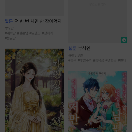
웹툰
떡 한 번 치면 안 잡아먹지
9만
#
계략남
#
절륜남
#
로맨스
#
상처녀
#
능글남
웹툰
부식인
93.8만
#
능욕
#
후방주의
#
능욕공
#
냉혈공
#
변태