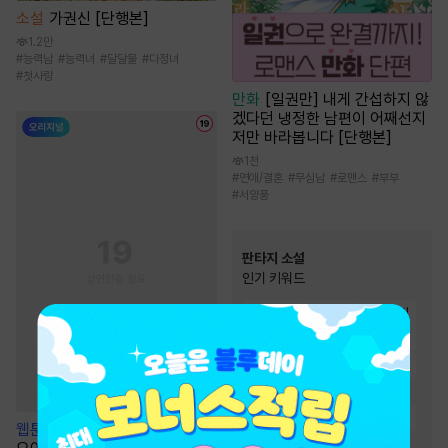
소설
가권신 [단행본]
1.2만
#
능력남
#
능력녀
#
달달물
#
다정녀
#
첫사랑
만화
[일권만] 내게 간섭하지 않
겠다던 냉정한 남편이 어째선지
저만 바라봅니다 [단행본]
1천
#
연애/결혼
#
무심남
#
로맨스
#
부부
#
서양풍
판타지 소설
인기 키워드
#
먼치킨
#
재벌물
#
전문직
#
천재
#
스포츠물
#
복수물
#
환생물
#
회귀물
#
시스템
#
경영/기업
#
게임시스템
#
유쾌함
#
이능력
#
전쟁물
웹툰
TRICK or LOVE! (트릭
#
빙의물
#
차원이동물