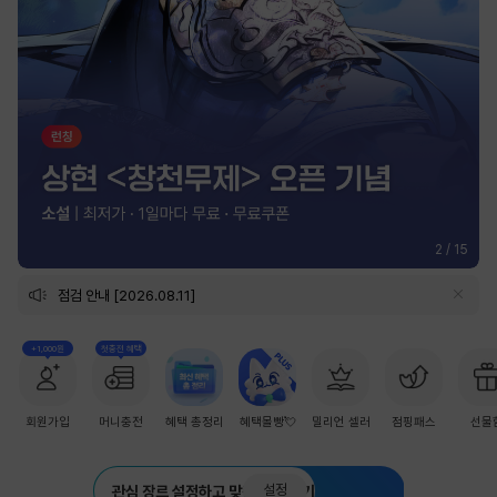
2
/
15
점검 안내 [2026.08.11]
+1,000원
첫충전 혜택
회원가입
머니충전
혜택 총정리
혜택몰빵💘
밀리언 셀러
점핑패스
선물
설정
관심 장르 설정하고 맞춤 추천 받기