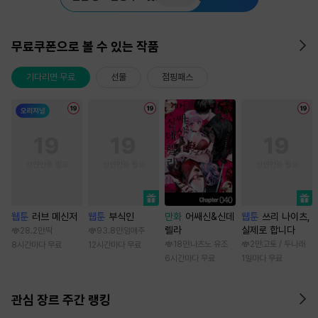
무료쿠폰으로 볼 수 있는 작품
기다리면 무료
선물
점핑패스
웹툰
러브 메신저
웹툰
부식인
만화
어쌔신&신데
웹툰
쓰리 나이츠,
렐라
실제로 합니다
28.2만
딱
93.8만
임애주
18만
나츠노 유조
2만
고토 / 두나래
8시간마다 무료
12시간마다 무료
6시간마다 무료
1일마다 무료
관심 장르 주간 랭킹