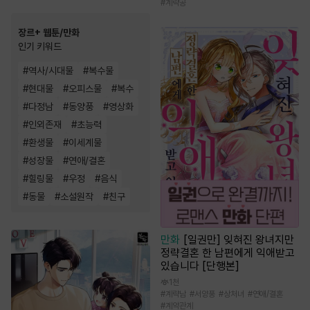
#
계략공
장르+ 웹툰/만화
인기 키워드
#
역사/시대물
#
복수물
#
현대물
#
오피스물
#
복수
#
다정남
#
동양풍
#
영상화
#
인외존재
#
초능력
#
환생물
#
이세계물
#
성장물
#
연애/결혼
#
힐링물
#
우정
#
음식
#
동물
#
소설원작
#
친구
만화
[일권만] 잊혀진 왕녀지만
정략결혼 한 남편에게 익애받고
있습니다 [단행본]
1천
#
계략남
#
서양풍
#
상처녀
#
연애/결혼
#
계약관계