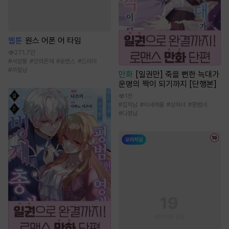
웹툰
원스 어폰 어 타임
271.7만
#
서양풍
#
인외존재
#
로맨스
#
드라마
#
까칠남
만화
[일권만] 죽을 뻔한 늑대가
운명의 짝이 되기까지 [단행본]
1천
#
집착남
#
이세계물
#
상처녀
#
평범녀
#
다정남