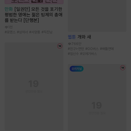
만화
[일권만] 모든 것을 포기한
평범한 영애는 젊은 빙제의 총애
를 받는다 [단행본]
1천
#
로맨스
#
상처녀
#
서양풍
#
직진남
웹툰
개와 새
766만
#
친구>연인
#
OO버스
#
배틀연애
#
임신수
#
오메가버스