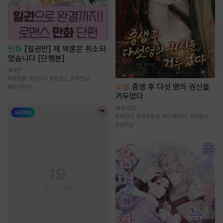
만화
[일권만] 제 약혼은 취소되
었습니다 [단행본]
1천
#
서양풍
#
상처녀
#
로맨스
#
직진남
소설
중생 후 다섯 명의 권신을
#
트라우마
거두었다
6.6만
#
직진녀
#
여주중심
#
오해/착각
#
엉뚱녀
#
상처남