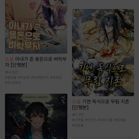
소설
아내가 준 용돈으로 벼락부
자 [단행본]
4.5만
#
힐링물
#
이능력
#
현대판타지
#
유쾌함
#
주식/투자
소설
기연 독식으로 무림 지존
[단행본]
1.3만
#
신무협
#
먼치킨
#
사이다물
#
빙의물
#
성장물