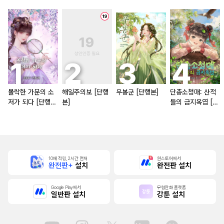
몰락한 가문의 소
해일주의보 [단행
우봉군 [단행본]
단총소청매: 산적
저가 되다 [단행
본]
들의 금지옥엽 [단
본]
행본]
10배 적립, 2시간 먼저
원스토어에서
완전판+
설치
완전판 설치
Google Play에서
무협만화 플랫폼
일반판 설치
강툰 설치