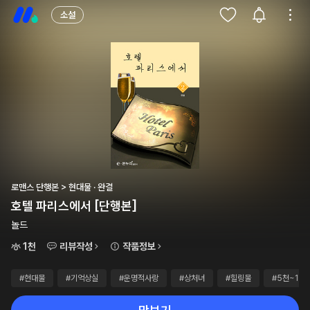
소설
로맨스 단행본 > 현대물 · 완결
호텔 파리스에서 [단행본]
놀드
1천
리뷰작성
작품정보
#현대물
#기억상실
#운명적사랑
#상처녀
#힐링물
#5천~1만