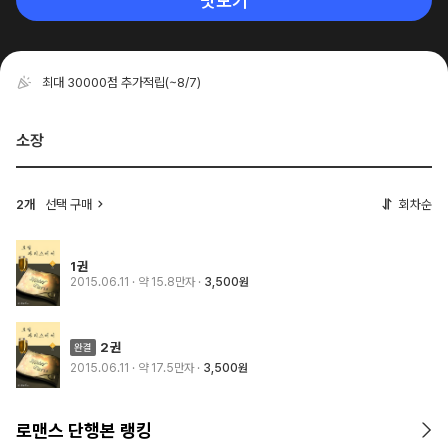
맛보기
최대 30000점 추가적립
(~8/7)
소장
2개
선택 구매
회차순
1권
2015.06.11
· 약 15.8만자
3,500원
2권
2015.06.11
· 약 17.5만자
3,500원
로맨스 단행본 랭킹