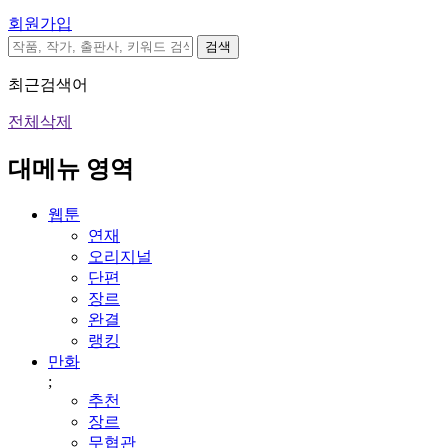
회원가입
검색
최근검색어
전체삭제
대메뉴 영역
웹툰
연재
오리지널
단편
장르
완결
랭킹
만화
;
추천
장르
무협관