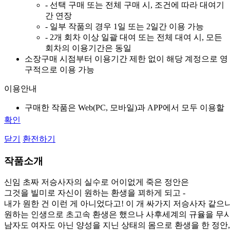
- 선택 구매 또는 전체 구매 시, 조건에 따라 대여기
간 연장
- 일부 작품의 경우 1일 또는 2일간 이용 가능
- 2개 회차 이상 일괄 대여 또는 전체 대여 시, 모든
회차의 이용기간은 동일
소장
구매 시점부터 이용기간 제한 없이 해당 계정으로 영
구적으로 이용 가능
이용안내
구매한 작품은 Web(PC, 모바일)과 APP에서 모두 이용할
수 있습니다.
확인
무료로 지급 된 무료쿠폰은 구매 취소 및 환불 대상이 아
닫기
환전하기
닙니다.
환불안내
작품소개
구매 후 7일 이내에, 뷰어를 오픈하지 않은 경우 환불 가능
신임 초짜 저승사자의 실수로 어이없게 죽은 정안은
합니다.
그것을 빌미로 자신이 원하는 환생을 꾀하게 되고 -
전체구매는 구매 후 7일 이내에, 1개 회차도 뷰어를 오픈
내가 원한 건 이런 게 아니었다고! 이 개 싸가지 저승사자 같으
하지 않은 경우 환불 가능합니다.
원하는 인생으로 초고속 환생은 했으나 사후세계의 규율을 무
남자도 여자도 아닌 양성을 지닌 상태의 몸으로 환생을 한 정안,