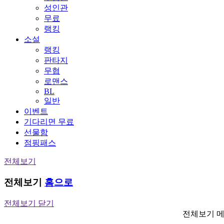
성인관
무료
랭킹
소설
랭킹
판타지
무협
로맨스
BL
일반
이벤트
기다리면 무료
선물함
점핑패스
전체보기
전체보기
홈으로
전체보기 닫기
전체보기 