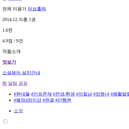
전체 이용가
러브홀릭
2014.12.31
총 1권
1.6천
4.9점 / 9건
작품소개
맛보기
소설뷰어 설치안내
찜
알림
공유
#현대물
#인외존재
#전생/환생
#까칠남
#엉뚱녀
#쾌활발
#별점4점이상
#완결
#단행본
소장