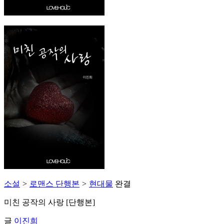
소설
>
로맨스 단행본
>
현대물
완결
미친 공작의 사랑 [단행본]
글
이진희