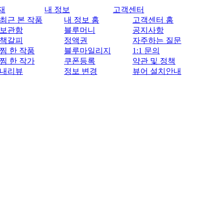
재
내 정보
고객센터
최근 본 작품
내 정보 홈
고객센터 홈
보관함
블루머니
공지사항
책갈피
정액권
자주하는 질문
찜 한 작품
블루마일리지
1:1 문의
찜 한 작가
쿠폰등록
약관 및 정책
내리뷰
정보 변경
뷰어 설치안내