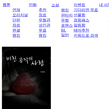
웹툰
만화
이벤트
내 서
소설
연재
추천
기다리면 무료
랭킹
오리지널
장르
선물함
판타지
단편
무협관
점핑패스
무협
장르
성인관
알림함
로맨스
완결
무료
BL
테마추천
일반
랭킹
랭킹
키워드로 검색