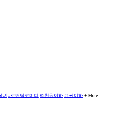
랄녀
#로맨틱코미디
#5천원이하
#1권이하
+ More