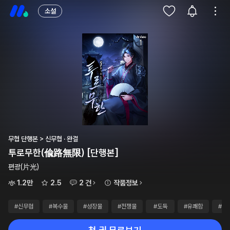
소설
무협 단행본 > 신무협 · 완결
투로무한(偸路無限) [단행본]
편광(片光)
1.2만
2.5
2 건
작품정보
#신무협
#복수물
#성장물
#전쟁물
#도둑
#유쾌함
#1