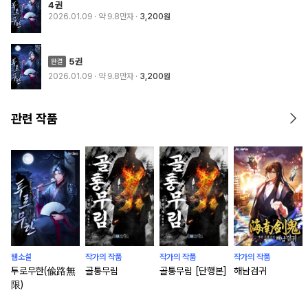
4권
2026.01.09
· 약 9.8만자
3,200원
5권
2026.01.09
· 약 9.8만자
3,200원
관련 작품
웹소설
작가의 작품
작가의 작품
작가의 작품
투로무한(偸路無
골통무림
골통무림 [단행본]
해남검귀
限)