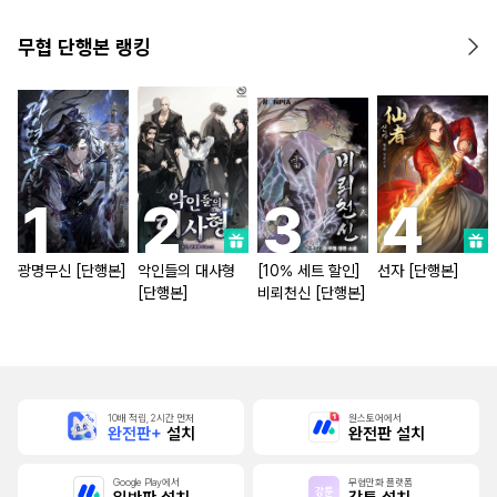
무협 단행본 랭킹
광명무신 [단행본]
악인들의 대사형
[10% 세트 할인]
선자 [단행본]
[단행본]
비뢰천신 [단행본]
10배 적립, 2시간 먼저
원스토어에서
완전판+
설치
완전판 설치
Google Play에서
무협만화 플랫폼