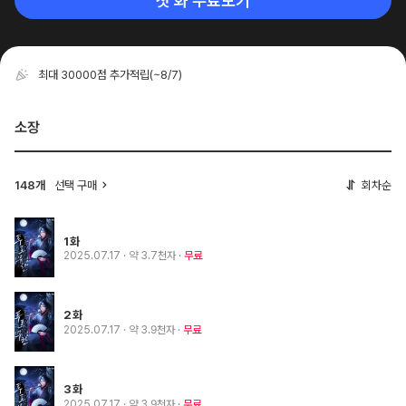
첫 화 무료보기
최대 30000점 추가적립
(~8/7)
소장
148개
선택 구매
회차순
1화
2025.07.17
· 약 3.7천자
무료
2화
2025.07.17
· 약 3.9천자
무료
3화
2025.07.17
· 약 3.9천자
무료