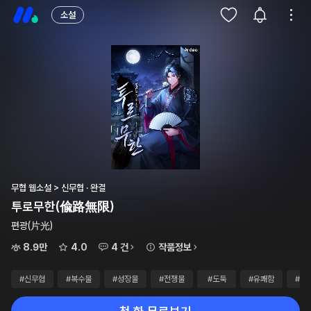
소설
무협 웹소설 > 신무협 · 완결
투로무한(偸路無限)
편광(片光)
8.9만
4.0
4 건
작품정보
#신무협
#복수물
#성장물
#전쟁물
#도둑
#유쾌함
#웹