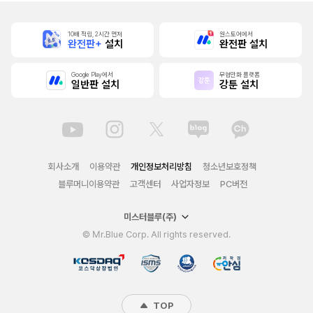
10배 적립, 2시간 먼저
원스토어에서
완전판+
설치
완전판 설치
Google Play에서
무협만화 플랫폼
일반판 설치
강툰 설치
회사소개
이용약관
개인정보처리방침
청소년보호정책
블루머니이용약관
고객센터
사업자정보
PC버전
미스터블루(주)
© Mr.Blue Corp. All rights reserved.
TOP