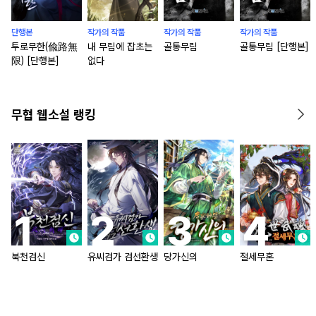
단행본
작가의 작품
작가의 작품
작가의 작품
투로무한(偸路無
내 무림에 잡초는
골통무림
골통무림 [단행본]
限) [단행본]
없다
무협 웹소설 랭킹
북천검신
유씨검가 검선환생
당가신의
절세무혼