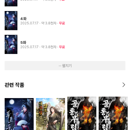
4화
2025.07.17
· 약 3.8천자
무료
5화
2025.07.17
· 약 3.8천자
무료
··· 펼치기
관련 작품