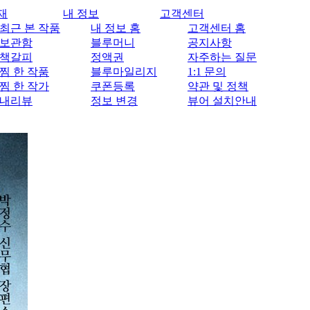
재
내 정보
고객센터
최근 본 작품
내 정보 홈
고객센터 홈
보관함
블루머니
공지사항
책갈피
정액권
자주하는 질문
찜 한 작품
블루마일리지
1:1 문의
찜 한 작가
쿠폰등록
약관 및 정책
내리뷰
정보 변경
뷰어 설치안내