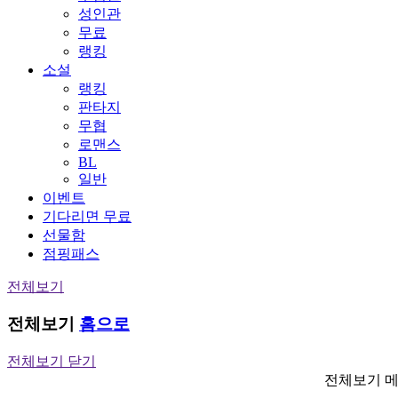
성인관
무료
랭킹
소설
랭킹
판타지
무협
로맨스
BL
일반
이벤트
기다리면 무료
선물함
점핑패스
전체보기
전체보기
홈으로
전체보기 닫기
전체보기 