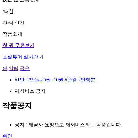
4.2천
2.0점 / 1건
작품소개
첫 권 무료보기
소설뷰어 설치안내
찜
알림
공유
#1만~2만원
#5권~10권
#완결
#단행본
재서비스 공지
작품공지
공지.1
제공사 요청으로 재서비스되는 작품입니다.
확인