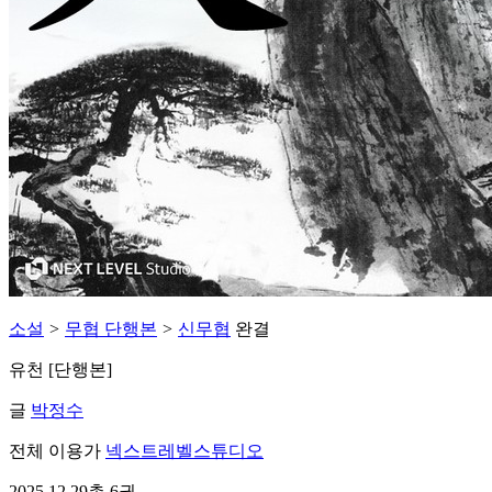
소설
>
무협 단행본
>
신무협
완결
유천 [단행본]
글
박정수
전체 이용가
넥스트레벨스튜디오
2025.12.29
총 6권