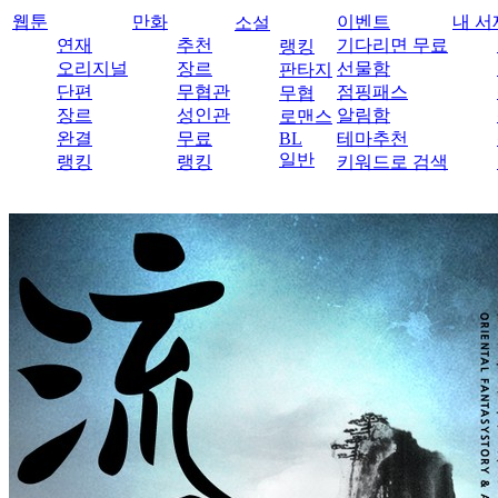
웹툰
만화
이벤트
내 서
소설
연재
추천
기다리면 무료
랭킹
오리지널
장르
선물함
판타지
단편
무협관
점핑패스
무협
장르
성인관
알림함
로맨스
완결
무료
BL
테마추천
일반
랭킹
랭킹
키워드로 검색