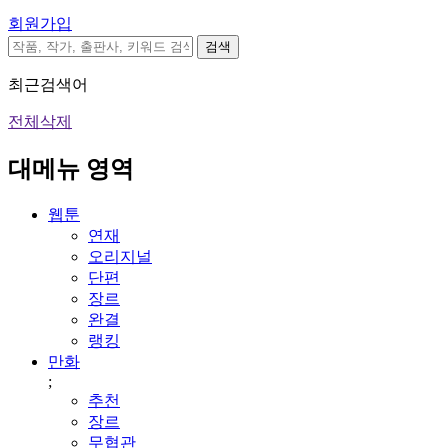
회원가입
검색
최근검색어
전체삭제
대메뉴 영역
웹툰
연재
오리지널
단편
장르
완결
랭킹
만화
;
추천
장르
무협관