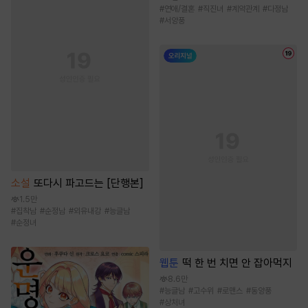
#
연애/결혼
#
직진녀
#
계약관계
#
다정남
#
서양풍
소설
또다시 파고드는 [단행본]
1.5만
#
집착남
#
순정남
#
외유내강
#
능글남
#
순정녀
웹툰
떡 한 번 치면 안 잡아먹지
8.6만
#
능글남
#
고수위
#
로맨스
#
동양풍
#
상처녀