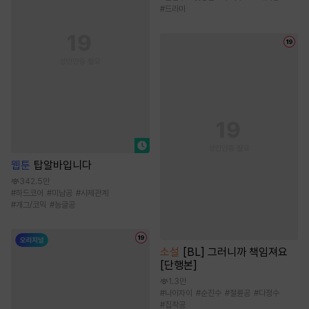
#
드라마
웹툰
탑알바입니다
342.5만
#
하드코어
#
미남공
#
사제관계
#
개그/코믹
#
능글공
소설
[BL] 그러니까 책임져요
[단행본]
1.3만
#
나이차이
#
순진수
#
절륜공
#
다정수
#
집착공