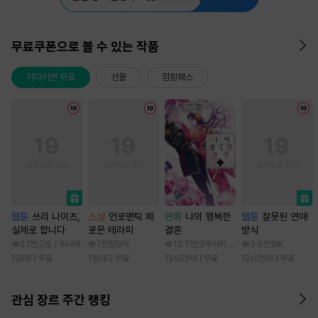
무료쿠폰으로 볼 수 있는 작품
기다리면 무료
선물
점핑패스
웹툰
쓰리 나이츠,
소설
언로맨틱 페
만화
나의 행복한
웹툰
잘못된 연애
실제로 합니다
로몬 테라피
결혼
방식
2.1천
고토 / 두나래
1천
망랑독
13.7만
코우사카 리토 / 아기토기 아쿠미
3.6만
SIK
1일마다 무료
1일마다 무료
12시간마다 무료
12시간마다 무료
관심 장르 주간 랭킹