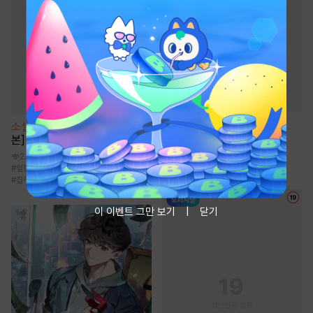
웹툰
신혼부부 특별전형
소설
[BL] 루멘 프로젝트 [단행
본]
531.7만
#
짝사랑
#
현대물
#
알파공
#
츤데레수
2.2만
#
짝사랑공
#
힐링물
#
사건물
#
할리킹
#
유혹수
#
집착공
이 이벤트 그만 보기
닫기