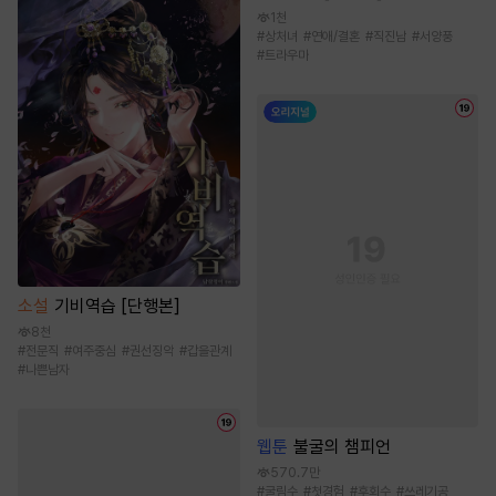
1천
#
상처녀
#
연애/결혼
#
직진남
#
서양풍
#
트라우마
소설
기비역습 [단행본]
8천
#
전문직
#
여주중심
#
권선징악
#
갑을관계
#
나쁜남자
웹툰
불굴의 챔피언
570.7만
#
굴림수
#
첫경험
#
후회수
#
쓰레기공