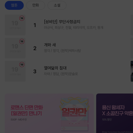
웹툰
만화
소설
[성비단] 무단사정금지
1
마규식, 피상구, 진월, 테리야끼, 오프카, 뚱개
개와 새
2
정각 / 정각, (원작)박하사탕
열여덟의 침대
3
자태 / 청담, (원작)문슬로