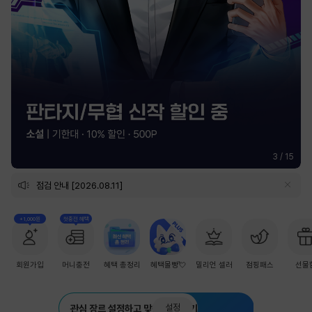
3
/
15
점검 안내 [2026.08.11]
+1,000원
첫충전 혜택
회원가입
머니충전
혜택 총정리
혜택몰빵💘
밀리언 셀러
점핑패스
선물
설정
관심 장르 설정하고 맞춤 추천 받기