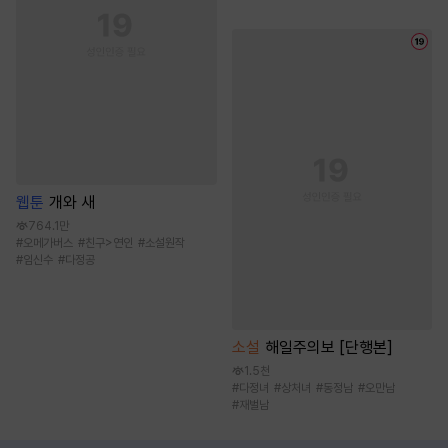
웹툰
개와 새
764.1만
#
오메가버스
#
친구>연인
#
소설원작
#
임신수
#
다정공
소설
해일주의보 [단행본]
1.5천
#
다정녀
#
상처녀
#
동정남
#
오만남
#
재벌남