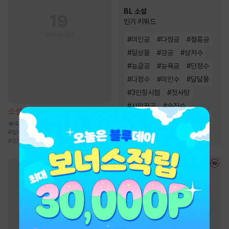
BL 소설
인기 키워드
#
미인공
#
다정공
#
절륜공
#
일상물
#
강공
#
상처수
#
능글공
#
능욕공
#
단정수
#
다정수
#
미인수
#
달달물
#
3인칭시점
#
첫사랑
#
사랑꾼공
#
순진수
소설
[BL] 재의 노래 [단행본]
#
연하공
#
순정공
#
집착공
4.8만
#
오해/착각
#
할리킹
#
조직/암흑가
#
순진수
#
냉혈공
#
오해/착각