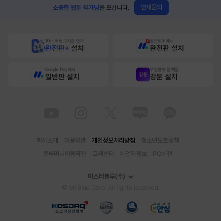
연재문의
소중한 웹툰 작가님
을 모십니다.
10배 적립, 2시간 먼저
원스토어에서
완전판+
설치
완전판 설치
Google Play에서
무협만화 플랫폼
일반판 설치
강툰 설치
회사소개
이용약관
개인정보처리방침
청소년보호정책
블루머니이용약관
고객센터
사업자정보
PC버전
미스터블루(주)
© Mr.Blue Corp. All rights reserved.