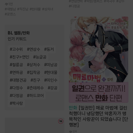
#
연상연하
#
학원/캠퍼스
#
적극수
#
강수
1천
#
다정공
#
재벌남
#
직진남
#
현대물
#
상처녀
#
로맨스
BL 웹툰/만화
인기 키워드
#
고수위
#
연상수
#
동거
#
친구>연인
#
능글공
#
절륜공
#
상처수
#
미남공
#
연하공
#
집착공
#
현대물
#
대형견공
#
친구
#
미인수
#
다정수
#
츤데레수
#
강공
#
다정공
#
하드코어
#
짝사랑
만화
[일권만] 매료 마법에 걸린
척했더니 냉담했던 약혼자가 맹
목적인 사랑꾼이 되었습니다 [단
행본]
1천