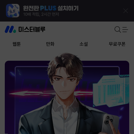
웹툰
만화
소설
무료쿠폰