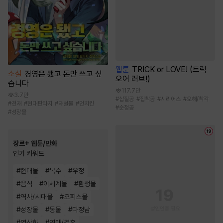
웹툰
TRICK or LOVE! (트릭
소설
경영은 됐고 돈만 쓰고 싶
오어 러브!)
습니다
117.7만
3.7만
#
삽질공
#
집착공
#
시리어스
#
오해/착각
#
천재
#
현대판타지
#
재벌물
#
먼치킨
#
순정공
#
성장물
장르+ 웹툰/만화
인기 키워드
#
현대물
#
복수
#
우정
#
음식
#
이세계물
#
환생물
#
역사/시대물
#
오피스물
#
성장물
#
동물
#
다정남
#
영상화
#
연애/결혼