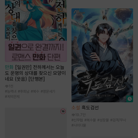
만화
[일권만] 전하께서는 오늘
도 운명의 상대를 찾으신 모양이
네요 (웃음) [단행본]
1천
#
능력녀
#
후회남
#
복수
#
명문세가
#
계약관계
소설
흑도검선
19.7만
#
신무협
#
복수물
#
성장물
#
검객/무사
#
사이다물