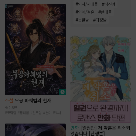
#
역사/시대물
#
직진녀
#
연애/결혼
#
현대물
#
능글남
#
다정남
소설
무공 파훼법의 천재
2.8만
#
코믹함
#
통쾌함
#
신무협
#
천마
#
책사
만화
[일권만] 제 약혼은 취소되
었습니다 [단행본]