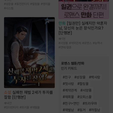
#
성장물
#
퓨전판타지
#
힐링물
#
영지물
#
시스템
만화
[일권만] 실례지만 약혼자
님, 당신의 눈은 장식인가요?
[단행본]
1천
#
서양풍
#
계약관계
#
로맨스
#
능력녀
#
연애/결혼
로맨스 웹툰/만화
인기 키워드
#
친구
#
성장물
#
짝사랑
#
첫사랑
#
힐링물
#
계약관계
#
서양풍
소설
실패한 재벌 2세가 투자를
잘함 [단행본]
#
재회물
#
오피스물
4만
#
친구>연인
#
트라우마
#
현대판타지
#
회귀물
#
재벌물
#
재벌남
#
동거
#
까칠남