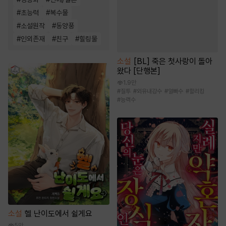
#
초능력
#
복수물
#
소설원작
#
동양풍
#
인외존재
#
친구
#
힐링물
소설
[BL] 죽은 첫사랑이 돌아
왔다 [단행본]
1.9만
#
질투
#
외유내강수
#
얼빠수
#
할리킹
#
능력수
소설
헬 난이도에서 쉴게요
5만