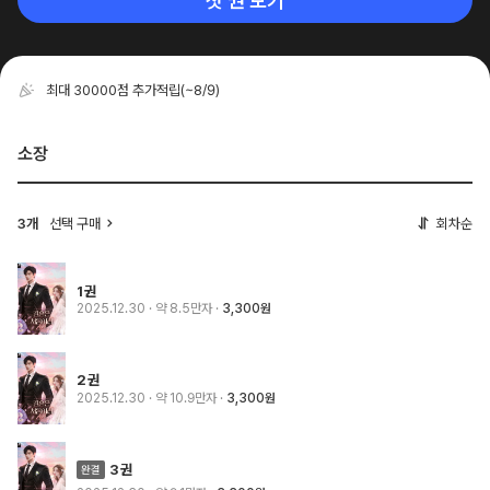
첫 권 보기
최대 30000점 추가적립
(~8/9)
소장
3개
선택 구매
회차순
1권
2025.12.30
· 약 8.5만자
3,300원
2권
2025.12.30
· 약 10.9만자
3,300원
3권