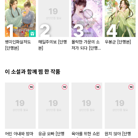
병미인화살저도
해일주의보 [단행
몰락한 가문의 소
우봉군 [단행본]
[단행본]
본]
저가 되다 [단행
본]
이 소설과 함께 찜 한 작품
어린 아내와 밤마
응급 오빠 [단행
육아를 위한 쇼윈
원치 않아 [단행