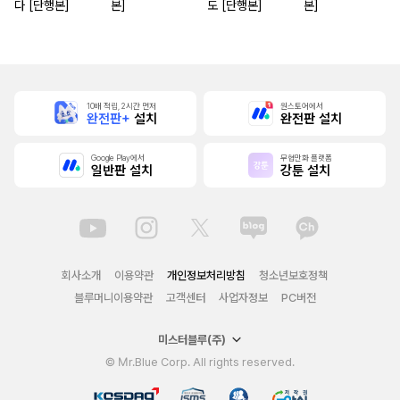
다 [단행본]
본]
도 [단행본]
본]
10배 적립, 2시간 먼저
원스토어에서
완전판+
설치
완전판 설치
Google Play에서
무협만화 플랫폼
일반판 설치
강툰 설치
회사소개
이용약관
개인정보처리방침
청소년보호정책
블루머니이용약관
고객센터
사업자정보
PC버전
미스터블루(주)
© Mr.Blue Corp. All rights reserved.