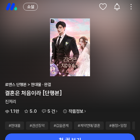
소설
로맨스 단행본 > 현대물 · 완결
결혼은 처음이라 [단행본]
진저리
1.1만
5.0
5 건
작품정보
#현대물
#권선징악
#갑을관계
#계약연애/결혼
#몸정>맘정
#