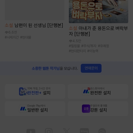
소설
남편이 된 선생님 [단행본]
소설
아내가 준 용돈으로 벼락부
6.6천
자 [단행본]
#
사제지간
#
현대물
4.5만
#
힐링물
#
주식/투자
#
유쾌함
#
현대판타지
#
이능력
연재문의
소중한 웹툰 작가님
을 모십니다.
10배 적립, 2시간 먼저
원스토어에서
완전판+
설치
완전판 설치
Google Play에서
무협만화 플랫폼
일반판 설치
강툰 설치