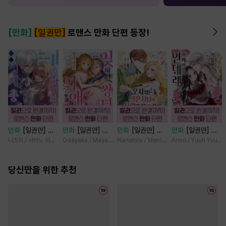
[만화]
[일권만]
로맨스 만화 단편 등장!
만화
[일권만] 모
만화
[일권만] 잊
만화
[일권만] 웃
만화
[일권만] 왕
든 것을 포기한 평
혀진 왕녀지만 정
지 않는 약혼자님
태자님과의 약혼을
나츠미 / 시바노 이즈미
Odayaka / Maya Koike
Nanohiru / Memeko
Anno / Yuuri Yuuda
범한 영애는 젊은
략결혼 한 남편에
이 사랑에 빠진 건
거절했더니 어째서
빙제의 총애를 받
게 익애받고 있습
변장한 저인 것 같
인지 얀데레로 돌
는다 [단행본]
당신만을 위한 추천
니다 [단행본]
습니다 [단행본]
변했습니다 [단행
본]