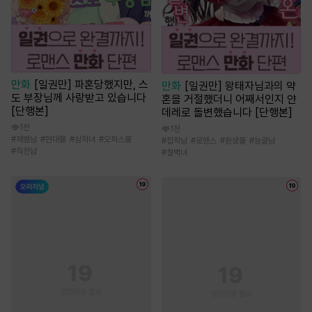
만화
[일권만] 파혼당했지만, 스
만화
[일권만] 왕태자님과의 약
도 부장님께 사랑받고 있습니다
혼을 거절했더니 어째서인지 얀
[단행본]
데레로 돌변했습니다 [단행본]
1천
1천
#
재벌남
#
현대물
#
상처녀
#
오피스물
#
집착남
#
로맨스
#
환생물
#
능글남
#
직진남
#
철벽녀