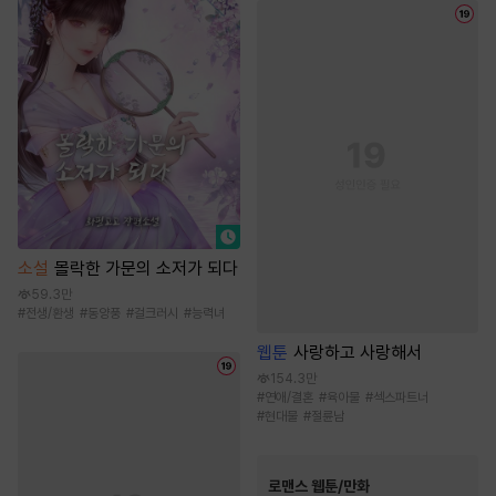
소설
몰락한 가문의 소저가 되다
59.3만
#
전생/환생
#
동양풍
#
걸크러시
#
능력녀
웹툰
사랑하고 사랑해서
154.3만
#
연애/결혼
#
육아물
#
섹스파트너
#
현대물
#
절륜남
로맨스 웹툰/만화