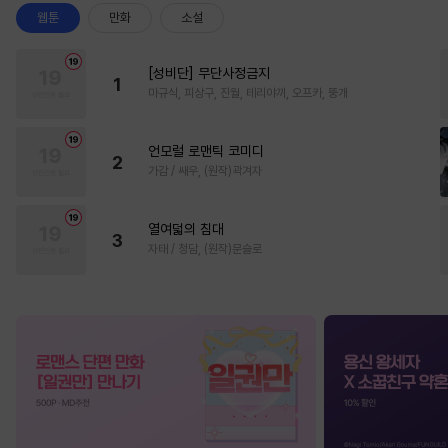
웹툰
만화
소설
[성비단] 무단사정금지
1
마규식, 피상구, 진월, 테리야끼, 오프카, 뚱개
언모럴 로맨틱 코미디
2
가감 / 쌔우, (원작)곽겨자
열여덟의 침대
3
자태 / 청담, (원작)문슬로