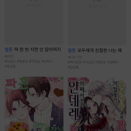
웹툰
떡 한 번 치면 안 잡아먹지
웹툰
모두에게 친절한 너는 왜
9만
29.7만
#
능글남
#
절륜남
#
직진남
#
상처녀
#
짝사랑공
#
미남공
#
절륜공
#
얼빠수
#
동양풍
#
달달물