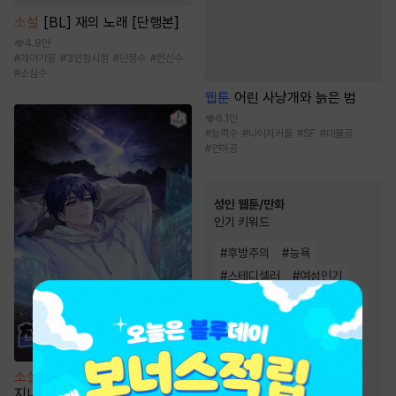
소설
[BL] 재의 노래 [단행본]
4.8만
#
개아가공
#
3인칭시점
#
단정수
#
헌신수
#
소심수
웹툰
어린 사냥개와 늙은 범
6.1만
#
능력수
#
나이차커플
#
SF
#
대물공
#
연하공
성인 웹툰/만화
인기 키워드
#
후방주의
#
능욕
#
스테디셀러
#
여성인기
#
모럴리스
#
절륜남
#
유혹
#
고수위
#
직진남
#
계약관계
#
원나잇
#
다정남
#
현대물
소설
초전도체 운석으로 천재 엔
#
하드코어
#
연애/결혼
지니어 각성