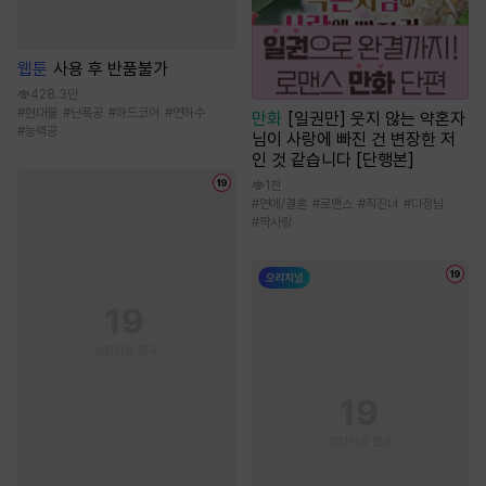
웹툰
사용 후 반품불가
428.3만
#
현대물
#
난폭공
#
하드코어
#
연하수
만화
[일권만] 웃지 않는 약혼자
#
능력공
님이 사랑에 빠진 건 변장한 저
인 것 같습니다 [단행본]
1천
#
연애/결혼
#
로맨스
#
직진녀
#
다정남
#
짝사랑