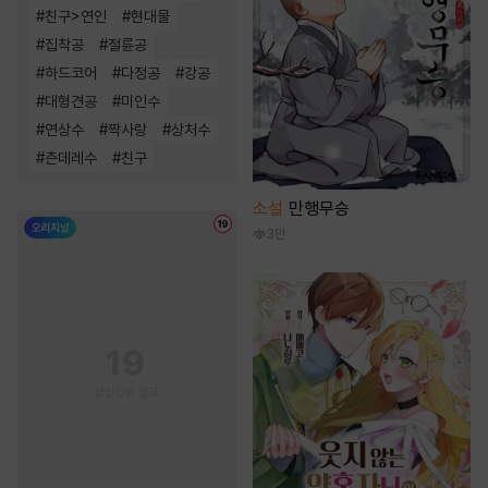
#
친구>연인
#
현대물
#
집착공
#
절륜공
#
하드코어
#
다정공
#
강공
#
대형견공
#
미인수
#
연상수
#
짝사랑
#
상처수
#
츤데레수
#
친구
소설
만행무승
3만