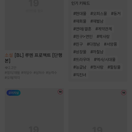
인기 키워드
#
현대물
#
오피스물
#
동거
#
재회물
#
재벌남
#
연애/결혼
#
계약관계
#
친구>연인
#
짝사랑
#
친구
#
다정남
#
서양풍
#
성장물
#
까칠남
소설
[BL] 루멘 프로젝트 [단행
#
트라우마
#
역사/시대물
본]
#
능글남
#
첫사랑
#
힐링물
2.2만
#
정치/재벌
#
허당수
#
상처수
#
능력수
#
직진녀
#
오해/착각