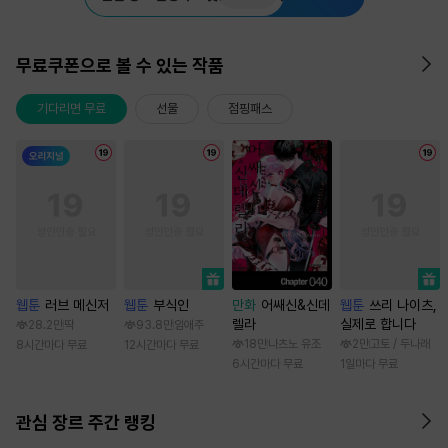
무료쿠폰으로 볼 수 있는 작품
기다리면 무료
선물
점핑패스
웹툰
러브 메신저
웹툰
부식인
만화
어쌔신&신데
웹툰
쓰리 나이츠,
렐라
실제로 합니다
28.2만
딱
93.8만
임애주
18만
나츠노 유조
2만
고토 / 두나래
8시간마다 무료
12시간마다 무료
6시간마다 무료
1일마다 무료
관심 장르 주간 랭킹