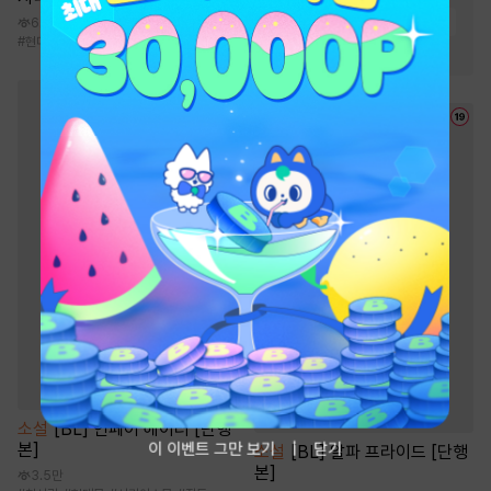
#
삼각관계
#
동거
#
능글남
6.7만
#
현대판타지
#
전문직
#
사이다물
#
천재
#
오피스물
#
짝사랑
소설
[BL] 언페어 헤이터 [단행
이 이벤트 그만 보기
닫기
본]
소설
[BL] 알파 프라이드 [단행
본]
3.5만