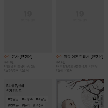
소설
은사 [단행본]
소설
이중 이혼 합의서 [단행본]
8.2천
1.9만
#
까칠남
#
나쁜남자
#
냉정남
#
계약연애/결혼
#
몸정>맘정
#
후회남
#
소유욕/집착
#
오만남
#
오해
#
다정남
BL 웹툰/만화
인기 키워드
#
능글공
#
다정수
#
미남공
#
연하공
#
동거
#
고수위