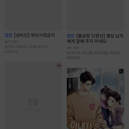
웹툰
[성비단] 무단사정금지
웹툰
[불공정 단편선] 옆집 남자
에게 잘해 주지 마세요
77.2만
#
잔망수
#
페티쉬
#
유혹
#
다정수
5.9만
#
개아가공
#
만화단편
#
현대물
#
연애/결혼
#
동정수
#
애증관계