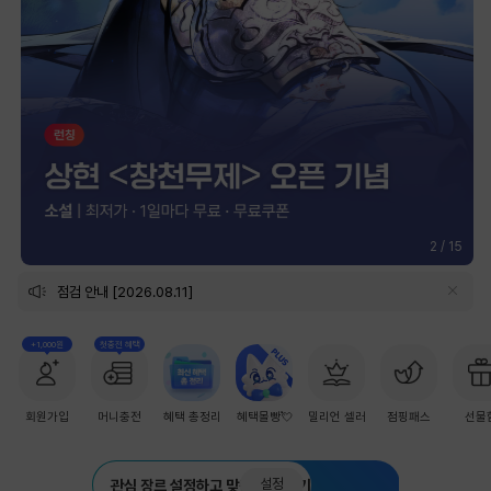
2
/
15
점검 안내 [2026.08.11]
+1,000원
첫충전 혜택
회원가입
머니충전
혜택 총정리
혜택몰빵💘
밀리언 셀러
점핑패스
선물
설정
관심 장르 설정하고 맞춤 추천 받기