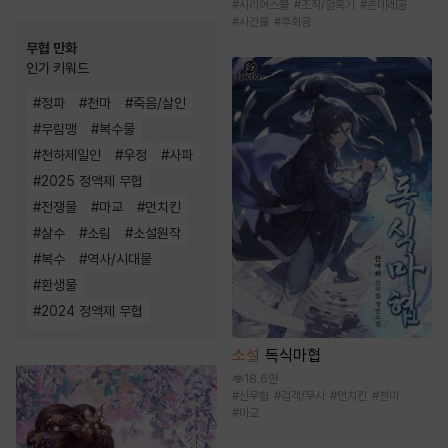
#
시리어스물
#
조직/암흑가
#
츤데레공
#
사건물
#
후회공
무협 만화
인기 키워드
#
정파
#
천마
#
죽음/살인
#
무림맹
#
복수물
#
천하제일인
#
우정
#
사파
#
2025 정액제 무협
#
전쟁물
#
마교
#
먼치킨
#
살수
#
소림
#
소설원작
#
복수
#
역사/시대물
#
환생물
#
2024 정액제 무협
#
성장물
소설
독식마협
18.6만
#
신무협
#
검객/무사
#
먼치킨
#
천마
#
마교