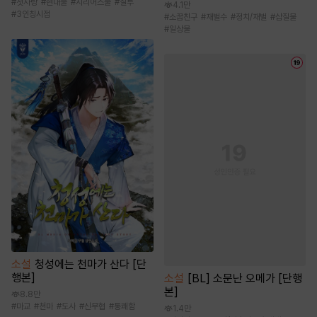
#
첫사랑
#
현대물
#
시리어스물
#
질투
4.1만
#
3인칭시점
#
소꿉친구
#
재벌수
#
정치/재벌
#
삽질물
#
일상물
소설
청성에는 천마가 산다 [단
행본]
소설
[BL] 소문난 오메가 [단행
본]
8.8만
#
마교
#
천마
#
도사
#
신무협
#
통쾌함
1.4만