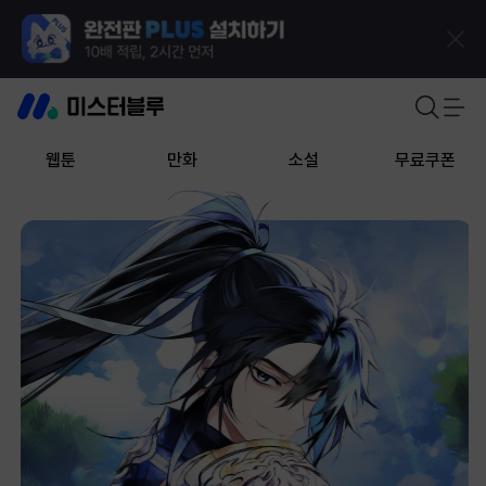
웹툰
만화
소설
무료쿠폰