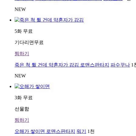
NEW
5화 무료
기다리면무료
찜하기
죽은 척 튈 건데 약혼자가 감김
로맨스판타지
파수꾸나
1
NEW
3화 무료
선물함
찜하기
오해가 쌓이면
로맨스판타지
워기
1천