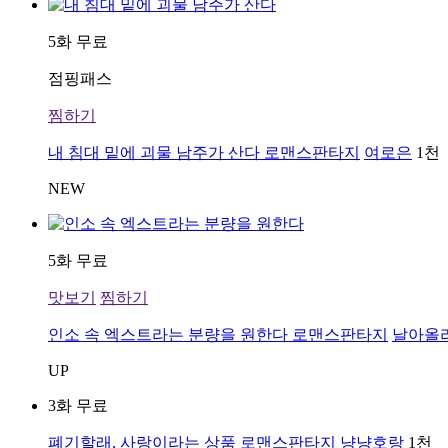
5화 무료
점핑패스
찜하기
내 침대 밑에 괴물 남주가 산다
로맨스판타지
여로은
1천
NEW
5화 무료
맛보기
찜하기
인소 속 엑스트라는 분량을 원한다
로맨스판타지
날아올
UP
3화 무료
폐기할래, 사랑이라는 상품
로맨스판타지
냥냥호랑
1천