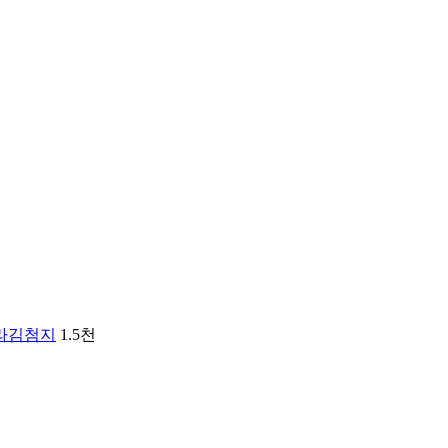
라김첨지
1.5천