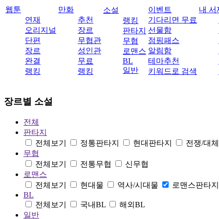
웹툰
만화
이벤트
내 서
소설
연재
추천
기다리면 무료
랭킹
오리지널
장르
선물함
판타지
단편
무협관
점핑패스
무협
장르
성인관
알림함
로맨스
완결
무료
BL
테마추천
일반
랭킹
랭킹
키워드로 검색
장르별 소설
전체
판타지
전체보기
정통판타지
현대판타지
전쟁/대
무협
전체보기
전통무협
신무협
로맨스
전체보기
현대물
역사/시대물
로맨스판타지
BL
전체보기
국내BL
해외BL
일반