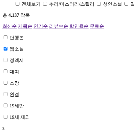
전체보기
추리/미스터리/스릴러
성인소설
총
4,137
작품
최신순
제목순
인기순
리뷰수순
할인율순
무료순
단행본
웹소설
정액제
대여
소장
완결
19세만
19세 제외
z