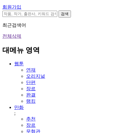
회원가입
검색
최근검색어
전체삭제
대메뉴 영역
웹툰
연재
오리지널
단편
장르
완결
랭킹
만화
;
추천
장르
무협관