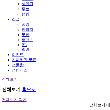
성인관
무료
랭킹
소설
랭킹
판타지
무협
로맨스
BL
일반
이벤트
기다리면 무료
선물함
점핑패스
전체보기
전체보기
홈으로
전체보기 닫기
전체보기 