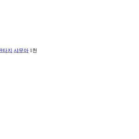
판타지
샤무아
1천