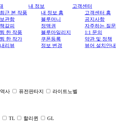
재
내 정보
고객센터
최근 본 작품
내 정보 홈
고객센터 홈
보관함
블루머니
공지사항
책갈피
정액권
자주하는 질문
찜 한 작품
블루마일리지
1:1 문의
찜 한 작가
쿠폰등록
약관 및 정책
내리뷰
정보 변경
뷰어 설치안내
체역사
퓨전판타지
라이트노벨
TL
할리퀸
GL