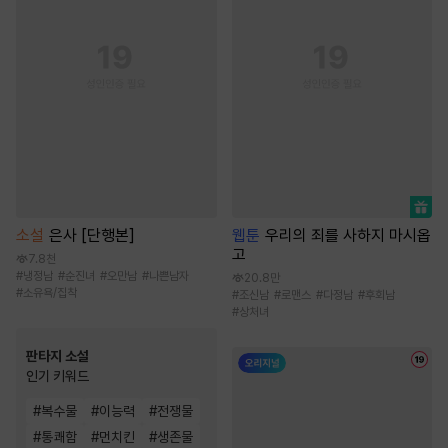
소설
은사 [단행본]
웹툰
우리의 죄를 사하지 마시옵
고
7.8천
#
냉정남
#
순진녀
#
오만남
#
나쁜남자
20.8만
#
소유욕/집착
#
조신남
#
로맨스
#
다정남
#
후회남
#
상처녀
판타지 소설
인기 키워드
#
복수물
#
이능력
#
전쟁물
#
통쾌함
#
먼치킨
#
생존물