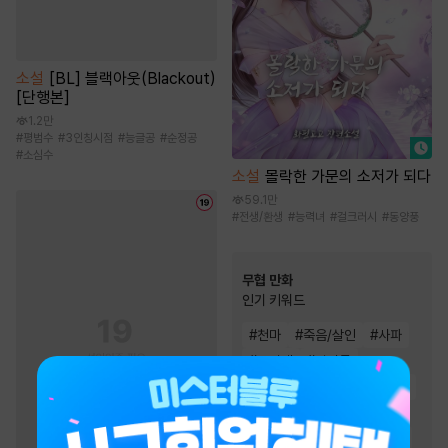
소설
[BL] 블랙아웃(Blackout)
[단행본]
1.2만
#
평범수
#
3인칭시점
#
능글공
#
순정공
#
소심수
소설
몰락한 가문의 소저가 되다
59.1만
#
전생/환생
#
능력녀
#
걸크러시
#
동양풍
무협 만화
인기 키워드
#
천마
#
죽음/살인
#
사파
#
무림맹
#
성장물
#
소설원작
#
소림
#
전쟁물
#
마교
#
역사/시대물
#
2024 정액제 무협
#
살수