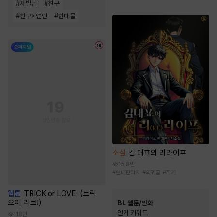
#
재벌남
#
친구
#
친구>연인
#
현대물
소설
김 대표의 리라이프
15.8만
#
현대판타지
#
회귀물
#
작가
웹툰
TRICK or LOVE! (트릭
오어 러브!)
BL 웹툰/만화
인기 키워드
118만