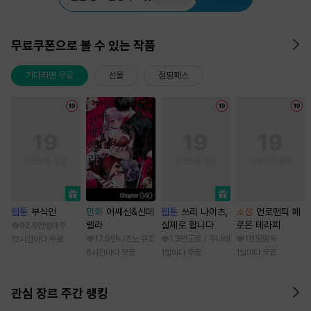
무료쿠폰으로 볼 수 있는 작품
기다리면 무료
선물
점핑패스
웹툰
부식인
만화
어쌔신&신데
웹툰
쓰리 나이츠,
소설
언로맨틱 페
렐라
실제로 합니다
로몬 테라피
92.8만
임애주
17.9만
나츠노 유조
1.3만
고토 / 두나래
1천
망랑독
12시간마다 무료
6시간마다 무료
1일마다 무료
1일마다 무료
관심 장르 주간 랭킹