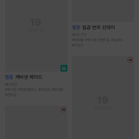
웹툰
일곱 번의 선데이
10.7만
#
현대물
#
짝사랑
#
연하공
#
능글수
#
무심수
웹툰
캐비넷 메이드
34만
#
짝사랑
#
학원/캠퍼스
#
미인공
#
현대물
#
연하공