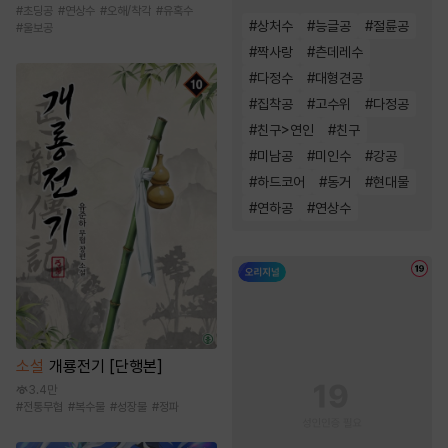
#
초딩공
#
연상수
#
오해/착각
#
유혹수
#
상처수
#
능글공
#
절륜공
#
울보공
#
짝사랑
#
츤데레수
#
다정수
#
대형견공
#
집착공
#
고수위
#
다정공
#
친구>연인
#
친구
#
미남공
#
미인수
#
강공
#
하드코어
#
동거
#
현대물
#
연하공
#
연상수
소설
개룡전기 [단행본]
3.4만
#
전통무협
#
복수물
#
성장물
#
정파