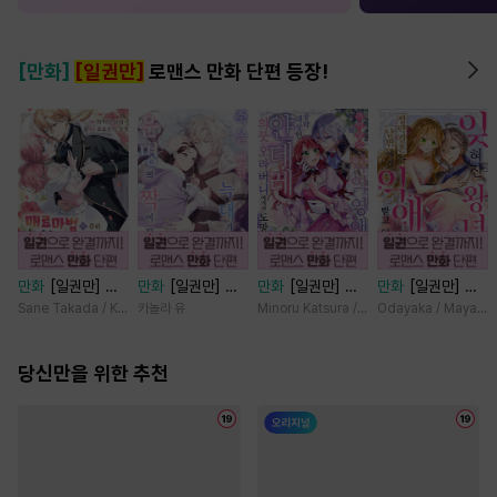
[만화]
[일권만]
로맨스 만화 단편 등장!
만화
[일권만] 매
만화
[일권만] 죽
만화
[일권만] 기
만화
[일권만] 잊
료 마법에 걸린 척
을 뻔한 늑대가 운
억상실 악역 영애
혀진 왕녀지만 정
Sane Takada / Koki Fuyutsuki
카놀라 유
Minoru Katsura / Mizune
Odayaka / Maya Ko
했더니 냉담했던
명의 짝이 되기까
는 공략 대상인 얀
략결혼 한 남편에
약혼자가 맹목적인
지 [단행본]
데레 의붓 오라버
게 익애받고 있습
사랑꾼이 되었습니
당신만을 위한 추천
니에게서 도망칠
니다 [단행본]
다 [단행본]
수가 없다 [단행
본]