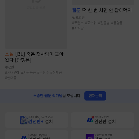
웹툰
떡 한 번 치면 안 잡아먹지
8.9만
#
로맨스
#
고수위
#
절륜남
#
동양풍
#
계략남
소설
[BL] 죽은 첫사랑이 돌아
왔다 [단행본]
2만
#
사내연애
#
사랑꾼공
#
순진수
#
상처공
#
현대물
연재문의
소중한 웹툰 작가님
을 모십니다.
10배 적립, 2시간 먼저
원스토어에서
완전판+
설치
완전판 설치
Google Play에서
무협만화 플랫폼