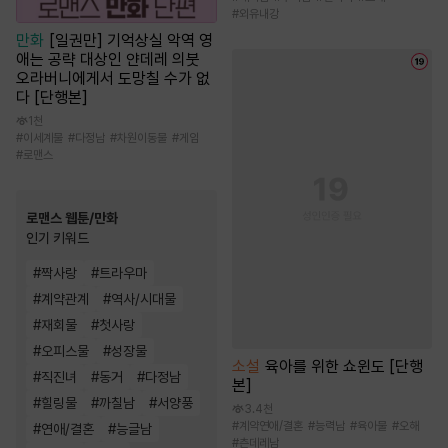
#
외유내강
만화
[일권만] 기억상실 악역 영
애는 공략 대상인 얀데레 의붓
오라버니에게서 도망칠 수가 없
다 [단행본]
1천
#
이세계물
#
다정남
#
차원이동물
#
게임
#
로맨스
로맨스 웹툰/만화
인기 키워드
#
짝사랑
#
트라우마
#
계약관계
#
역사/시대물
#
재회물
#
첫사랑
#
오피스물
#
성장물
소설
육아를 위한 쇼윈도 [단행
#
직진녀
#
동거
#
다정남
본]
#
힐링물
#
까칠남
#
서양풍
3.4천
#
계약연애/결혼
#
능력남
#
육아물
#
오해
#
연애/결혼
#
능글남
#
츤데레남