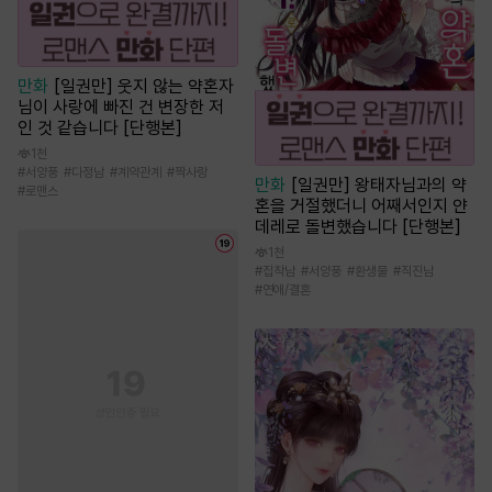
만화
[일권만] 웃지 않는 약혼자
님이 사랑에 빠진 건 변장한 저
인 것 같습니다 [단행본]
1천
#
서양풍
#
다정남
#
계약관계
#
짝사랑
만화
[일권만] 왕태자님과의 약
#
로맨스
혼을 거절했더니 어째서인지 얀
데레로 돌변했습니다 [단행본]
1천
#
집착남
#
서양풍
#
환생물
#
직진남
#
연애/결혼