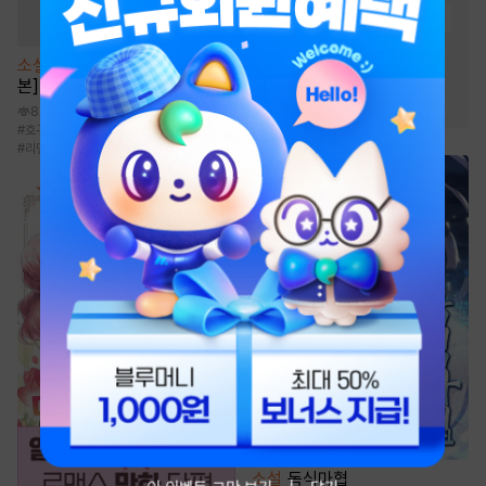
#
천하제일인
#
복수
#
정파
#
환생물
#
복수물
#
우정
소설
[BL] 작업의 정석 [단행
#
2025 정액제 무협
본]
#
먼치킨
8.7천
#
호구수
#
미남수
#
절륜공
#
후회공
#
리맨물
소설
독식마협