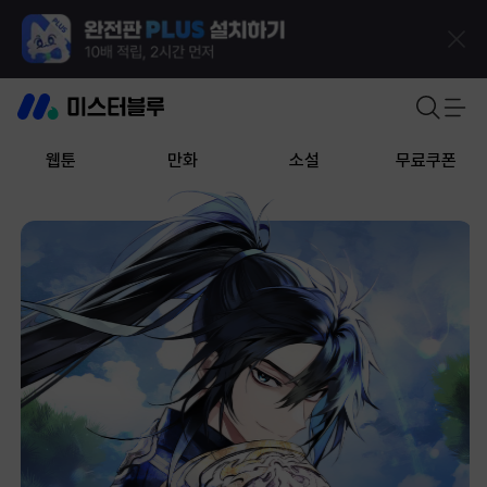
웹툰
만화
소설
무료쿠폰