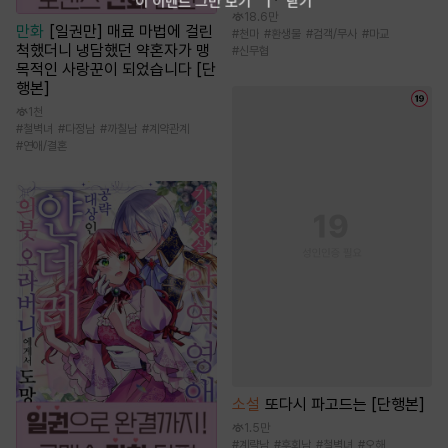
이 이벤트 그만 보기
닫기
18.6만
만화
[일권만] 매료 마법에 걸린
#
천마
#
환생물
#
검객/무사
#
마교
척했더니 냉담했던 약혼자가 맹
#
신무협
목적인 사랑꾼이 되었습니다 [단
행본]
1천
#
철벽녀
#
다정남
#
까칠남
#
계약관계
#
연애/결혼
소설
또다시 파고드는 [단행본]
1.5만
#
계략남
#
후회남
#
철벽녀
#
오해