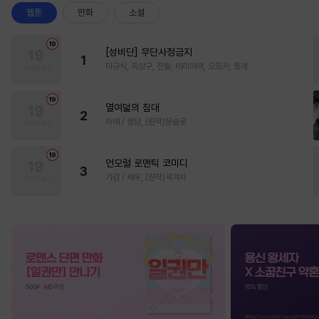
웹툰
만화
소설
[성비단] 무단사정금지
1
마규식, 피상구, 진월, 테리야끼, 오프카, 뚱개
열여덟의 침대
2
자태 / 청담, (원작)문슬로
언모럴 로맨틱 코미디
3
가감 / 쌔우, (원작)곽겨자