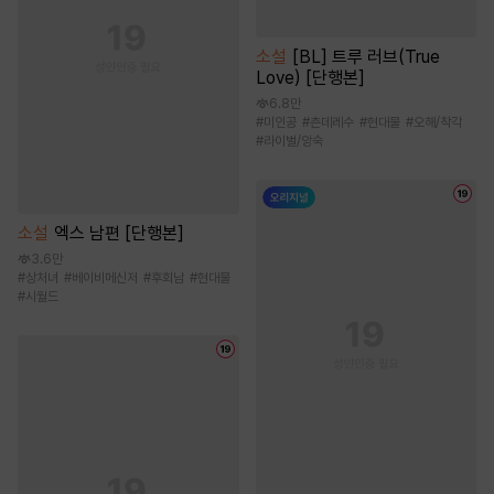
소설
[BL] 트루 러브(True
Love) [단행본]
6.8만
#
미인공
#
츤데레수
#
현대물
#
오해/착각
#
라이벌/앙숙
소설
엑스 남편 [단행본]
3.6만
#
상처녀
#
베이비메신저
#
후회남
#
현대물
#
시월드