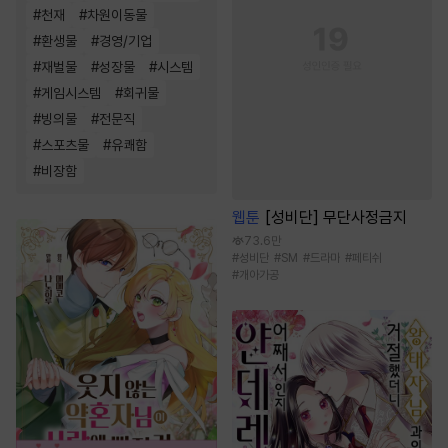
#
천재
#
차원이동물
#
환생물
#
경영/기업
#
재벌물
#
성장물
#
시스템
#
게임시스템
#
회귀물
#
빙의물
#
전문직
#
스포츠물
#
유쾌함
#
비장함
웹툰
[성비단] 무단사정금지
73.6만
#
성비단
#
SM
#
드라마
#
페티쉬
#
개아가공