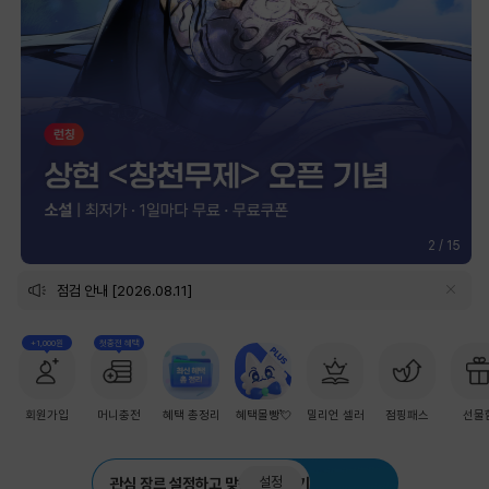
2
/
15
점검 안내 [2026.08.11]
+1,000원
첫충전 혜택
회원가입
머니충전
혜택 총정리
혜택몰빵💘
밀리언 셀러
점핑패스
선물
설정
관심 장르 설정하고 맞춤 추천 받기