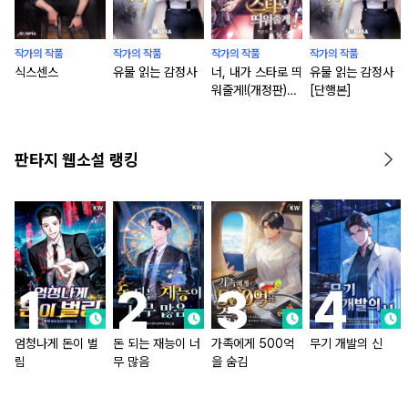
작가의 작품
작가의 작품
작가의 작품
작가의 작품
식스센스
유물 읽는 감정사
너, 내가 스타로 띄
유물 읽는 감정사
워줄게!(개정판)
[단행본]
[단행본]
판타지 웹소설 랭킹
엄청나게 돈이 벌
돈 되는 재능이 너
가족에게 500억
무기 개발의 신
림
무 많음
을 숨김