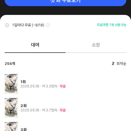
첫 화 무료보기
1일마다 무료 (~8/18)
무료쿠폰 1개 사용가능
대여
소장
254개
회차순
1화
2026.05.18
· 약 3.3천자
무료
2화
2026.05.18
· 약 3.7천자
무료
3화