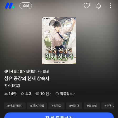
소설
판타지 웹소설 > 현대판타지 · 완결
섬유 공장의 천재 상속자
영완(映完)
14만
4.3
10 건
작품정보
#현대판타지
#경영/기업
#성장물
#이능력
#웹소설
#2만~3