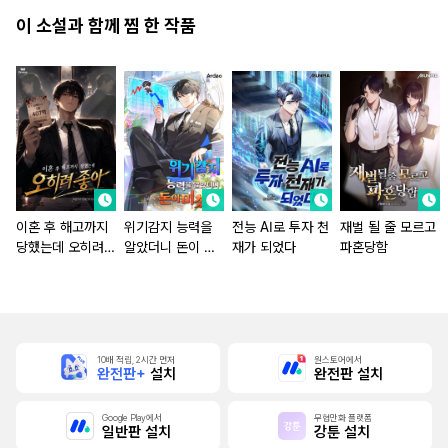
이 소설과 함께 찜 한 작품
이혼 후 해고까지
위기감지 능력을
전능 AI로 투자 천
재벌 될 줄 모르고
당했는데 오히려
알았더니 돈이 미
재가 되었다
파혼당함
좋아
쳤다
10배 적립, 2시간 먼저
원스토어에서
완전판+
설치
완전판 설치
Google Play에서
무협만화 플랫폼
일반판 설치
강툰 설치