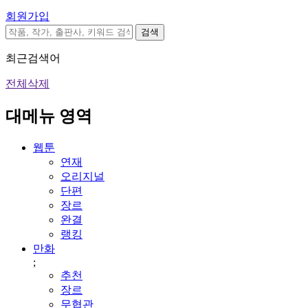
회원가입
검색
최근검색어
전체삭제
대메뉴 영역
웹툰
연재
오리지널
단편
장르
완결
랭킹
만화
;
추천
장르
무협관