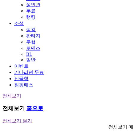
성인관
무료
랭킹
소설
랭킹
판타지
무협
로맨스
BL
일반
이벤트
기다리면 무료
선물함
점핑패스
전체보기
전체보기
홈으로
전체보기 닫기
전체보기 