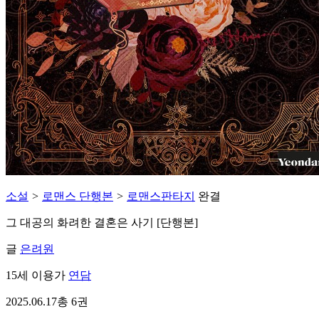
소설
>
로맨스 단행본
>
로맨스판타지
완결
그 대공의 화려한 결혼은 사기 [단행본]
글
은려원
15세 이용가
연담
2025.06.17
총 6권