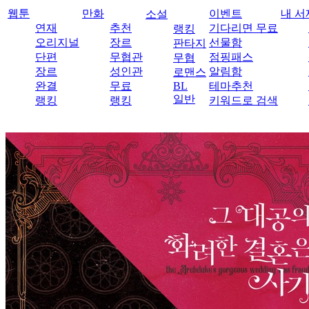
웹툰
만화
이벤트
내 서
소설
연재
추천
기다리면 무료
랭킹
오리지널
장르
선물함
판타지
단편
무협관
점핑패스
무협
장르
성인관
알림함
로맨스
완결
무료
BL
테마추천
일반
랭킹
랭킹
키워드로 검색