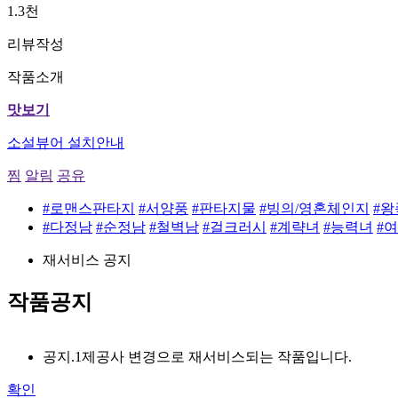
1.3천
리뷰작성
작품소개
맛보기
소설뷰어 설치안내
찜
알림
공유
#로맨스판타지
#서양풍
#판타지물
#빙의/영혼체인지
#왕
#다정남
#순정남
#철벽남
#걸크러시
#계략녀
#능력녀
#
재서비스 공지
작품공지
공지.1
제공사 변경으로 재서비스되는 작품입니다.
확인