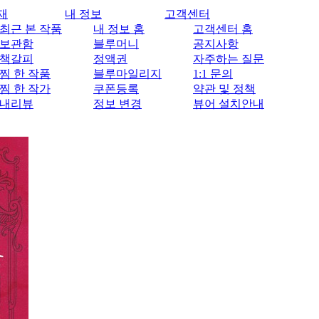
재
내 정보
고객센터
최근 본 작품
내 정보 홈
고객센터 홈
보관함
블루머니
공지사항
책갈피
정액권
자주하는 질문
찜 한 작품
블루마일리지
1:1 문의
찜 한 작가
쿠폰등록
약관 및 정책
내리뷰
정보 변경
뷰어 설치안내