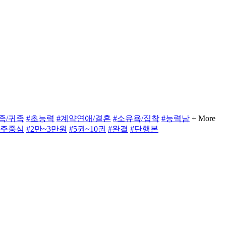
족/귀족
#초능력
#계약연애/결혼
#소유욕/집착
#능력남
+ More
여주중심
#2만~3만원
#5권~10권
#완결
#단행본