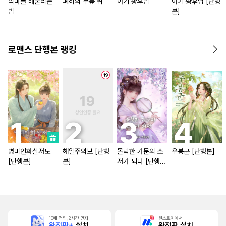
악마를 배불리는
폐하의 무릎 위
아기 황후님
아기 황후님 [단행
법
본]
로맨스 단행본 랭킹
병미인화살저도
해일주의보 [단행
몰락한 가문의 소
우봉군 [단행본]
[단행본]
본]
저가 되다 [단행
본]
10배 적립, 2시간 먼저
원스토어에서
완전판+
설치
완전판 설치