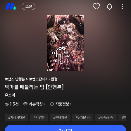
소설
로맨스 단행본 > 로맨스판타지 · 완결
악마를 배불리는 법 [단행본]
유소이
1.5천
리뷰작성
작품정보
#가상시대물
#서양풍
#판타지물
#신데렐라
#왕족/귀족
#인외