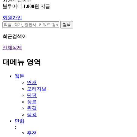
블루머니
1,000
원 지급
회원가입
검색
최근검색어
전체삭제
대메뉴 영역
웹툰
연재
오리지널
단편
장르
완결
랭킹
만화
;
추천