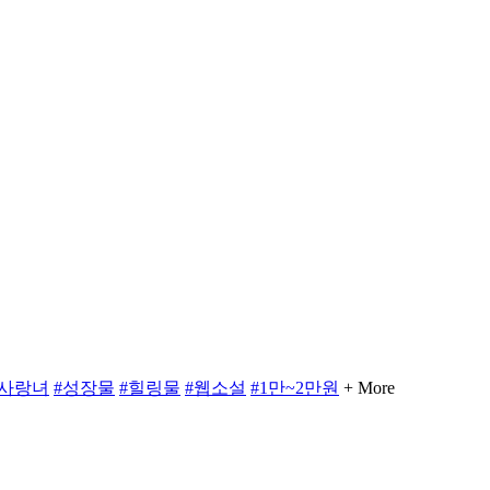
짝사랑녀
#성장물
#힐링물
#웹소설
#1만~2만원
+ More