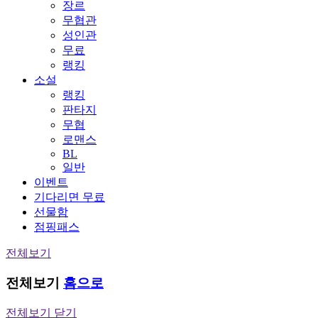
장르
무협관
성인관
무료
랭킹
소설
랭킹
판타지
무협
로맨스
BL
일반
이벤트
기다리면 무료
선물함
점핑패스
전체보기
전체보기
홈으로
전체보기 닫기