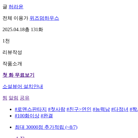
글
허라윤
전체 이용가
위즈덤하우스
2025.04.18
총 131화
1천
리뷰작성
작품소개
첫 화 무료보기
소설뷰어 설치안내
찜
알림
공유
#로맨스판타지
#첫사랑
#친구>연인
#능력남
#다정녀
#
#100화이상
#완결
최대 30000점 추가적립
(~8/7)