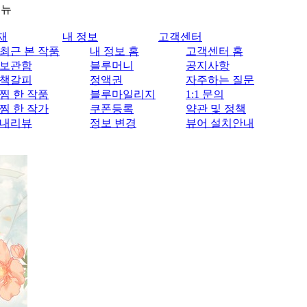
메뉴
재
내 정보
고객센터
최근 본 작품
내 정보 홈
고객센터 홈
보관함
블루머니
공지사항
책갈피
정액권
자주하는 질문
찜 한 작품
블루마일리지
1:1 문의
찜 한 작가
쿠폰등록
약관 및 정책
내리뷰
정보 변경
뷰어 설치안내