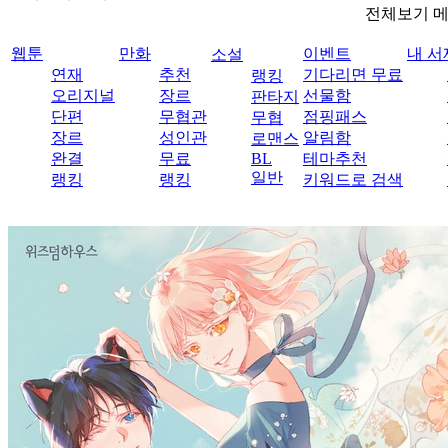
전체보기 
웹툰
만화
이벤트
내 서
소설
연재
추천
기다리면 무료
랭킹
오리지널
장르
선물함
판타지
단편
무협관
점핑패스
무협
장르
성인관
알림함
로맨스
완결
무료
BL
테마추천
일반
랭킹
랭킹
키워드로 검색