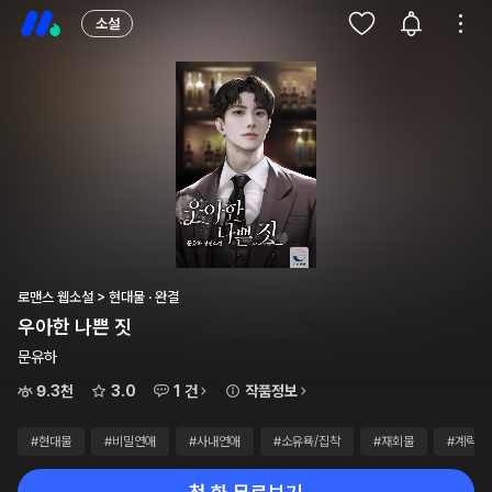
소설
로맨스 웹소설 > 현대물 · 완결
우아한 나쁜 짓
문유하
9.3천
3.0
1 건
작품정보
#현대물
#비밀연애
#사내연애
#소유욕/집착
#재회물
#계략남