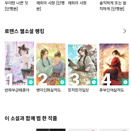
우아한 나쁜 짓
재회의 사정 [단행
재회의 사정
솔직하게 또는 발
[단행본]
본]
칙하게 [단행본]
로맨스 웹소설 랭킹
반파부군태총아
병미인화살저도
장저장가일상
후부인여살저도
이 소설과 함께 찜 한 작품