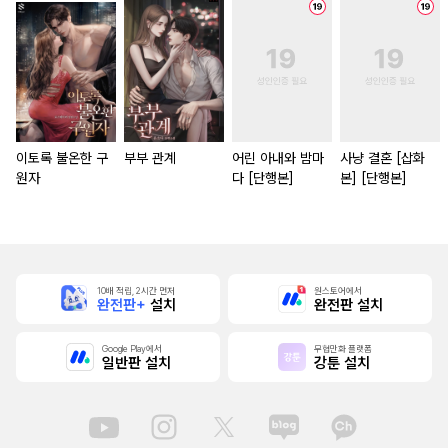
이토록 불온한 구
부부 관계
어린 아내와 밤마
사냥 결혼 [삽화
원자
다 [단행본]
본] [단행본]
10배 적립, 2시간 먼저
원스토어에서
완전판+
설치
완전판 설치
Google Play에서
무협만화 플랫폼
일반판 설치
강툰 설치