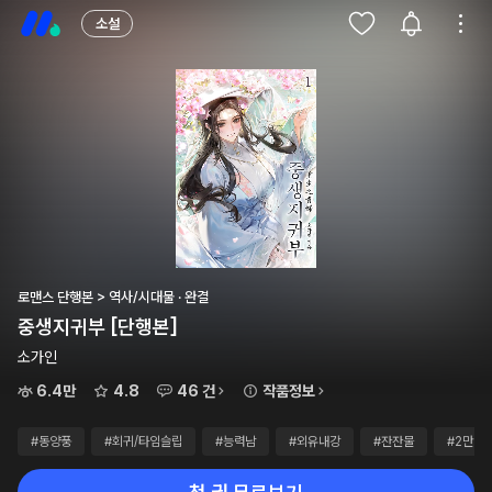
소설
로맨스 단행본 > 역사/시대물 · 완결
중생지귀부 [단행본]
소가인
6.4만
4.8
46 건
작품정보
#동양풍
#회귀/타임슬립
#능력남
#외유내강
#잔잔물
#2만~