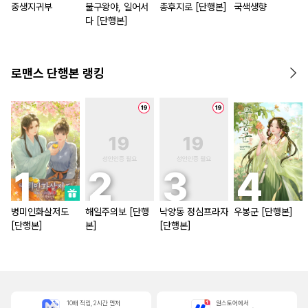
중생지귀부
불구왕야, 일어서
총후지로 [단행본]
국색생향
다 [단행본]
로맨스 단행본 랭킹
병미인화살저도
해일주의보 [단행
낙양동 정심프라자
우봉군 [단행본]
[단행본]
본]
[단행본]
10배 적립, 2시간 먼저
원스토어에서