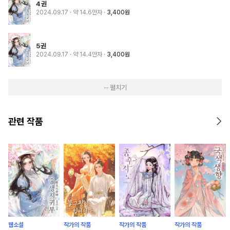
4권
2024.09.17
· 약 14.6만자
3,400원
5권
2024.09.17
· 약 14.4만자
3,400원
··· 펼치기
관련 작품
웹소설
작가의 작품
작가의 작품
작가의 작품