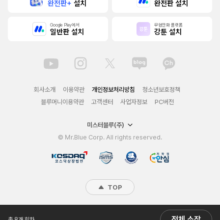
완전판+
설치
완전판 설치
Google Play에서
무협만화 플랫폼
일반판 설치
강툰 설치
회사소개
이용약관
개인정보처리방침
청소년보호정책
블루머니이용약관
고객센터
사업자정보
PC버전
미스터블루(주)
© Mr.Blue Corp. All rights reserved.
TOP
전체 소장
총 8개 회차