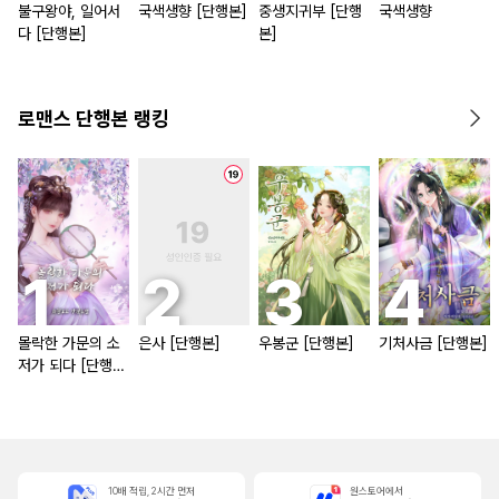
불구왕야, 일어서
국색생향 [단행본]
중생지귀부 [단행
국색생향
다 [단행본]
본]
로맨스 단행본 랭킹
몰락한 가문의 소
은사 [단행본]
우봉군 [단행본]
기처사금 [단행본]
저가 되다 [단행
본]
10배 적립, 2시간 먼저
원스토어에서