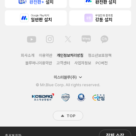
완전판+
설치
완전판 설치
Google Play에서
무협만화 플랫폼
일반판 설치
강툰 설치
회사소개
이용약관
개인정보처리방침
청소년보호정책
블루머니이용약관
고객센터
사업자정보
PC버전
미스터블루(주)
© Mr.Blue Corp. All rights reserved.
TOP
전체 소장
총 8개 회차