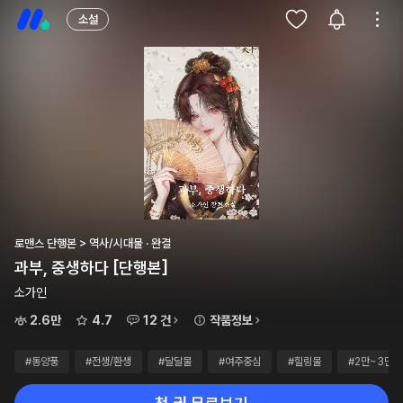
소설
로맨스 단행본 > 역사/시대물 · 완결
과부, 중생하다 [단행본]
소가인
2.6만
4.7
12 건
작품정보
#동양풍
#전생/환생
#달달물
#여주중심
#힐링물
#2만~3만원