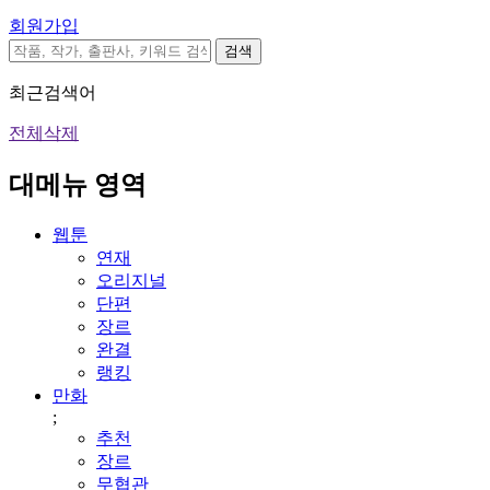
회원가입
검색
최근검색어
전체삭제
대메뉴 영역
웹툰
연재
오리지널
단편
장르
완결
랭킹
만화
;
추천
장르
무협관