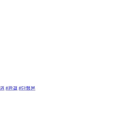
5권
#완결
#단행본