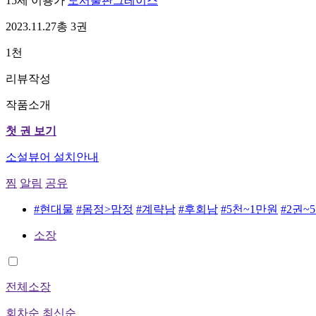
15세 이용가
도서출판그레이스
2023.11.27
총 3권
1천
리뷰작성
작품소개
첫 권 보기
소설뷰어 설치안내
찜
알림
공유
#현대물
#몸정>맘정
#계략남
#후회남
#5천~1만원
#2권~
소장
전체소장
회차순
최신순