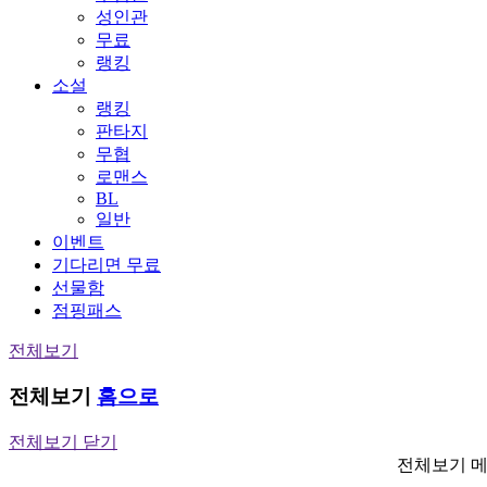
성인관
무료
랭킹
소설
랭킹
판타지
무협
로맨스
BL
일반
이벤트
기다리면 무료
선물함
점핑패스
전체보기
전체보기
홈으로
전체보기 닫기
전체보기 