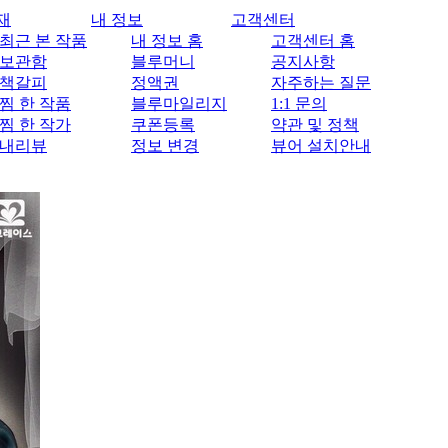
재
내 정보
고객센터
최근 본 작품
내 정보 홈
고객센터 홈
보관함
블루머니
공지사항
책갈피
정액권
자주하는 질문
찜 한 작품
블루마일리지
1:1 문의
찜 한 작가
쿠폰등록
약관 및 정책
내리뷰
정보 변경
뷰어 설치안내