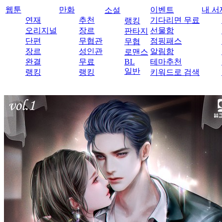
웹툰
만화
이벤트
내 서
소설
연재
추천
기다리면 무료
랭킹
오리지널
장르
선물함
판타지
단편
무협관
점핑패스
무협
장르
성인관
알림함
로맨스
완결
무료
BL
테마추천
일반
랭킹
랭킹
키워드로 검색