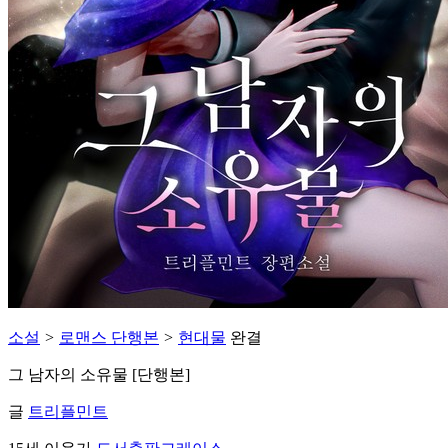
소설
>
로맨스 단행본
>
현대물
완결
그 남자의 소유물 [단행본]
글
트리플민트