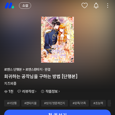
소설
로맨스 단행본 > 로맨스판타지 · 완결
회귀하는 공작님을 구하는 방법 [단행본]
치즈와플
1천
리뷰작성
작품정보
#서양풍
#판타지물
#빙의/영혼체인지
#왕족/귀족
#초능력
#