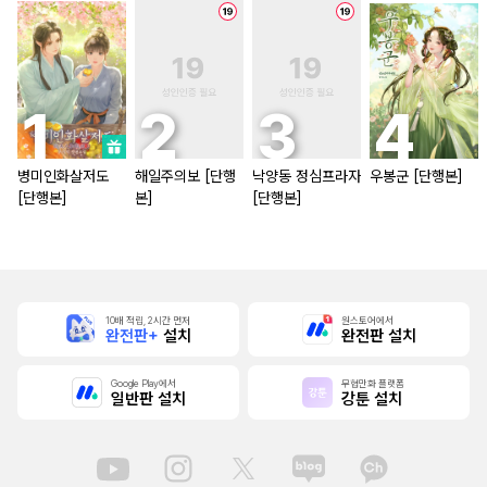
병미인화살저도
해일주의보 [단행
낙양동 정심프라자
우봉군 [단행본]
[단행본]
본]
[단행본]
10배 적립, 2시간 먼저
원스토어에서
완전판+
설치
완전판 설치
Google Play에서
무협만화 플랫폼
일반판 설치
강툰 설치