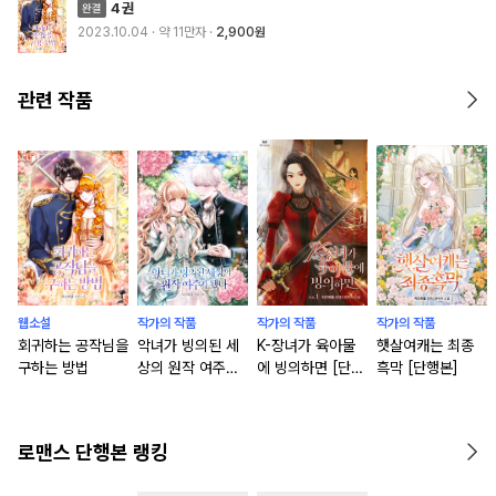
4권
2023.10.04
· 약 11만자
2,900원
관련 작품
웹소설
작가의 작품
작가의 작품
작가의 작품
회귀하는 공작님을
악녀가 빙의된 세
K-장녀가 육아물
햇살여캐는 최종
구하는 방법
상의 원작 여주가
에 빙의하면 [단행
흑막 [단행본]
됐다 [단행본]
본]
로맨스 단행본 랭킹