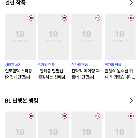
관련 작품
시리즈 보기
작가의 작품
작가의 작품
작가의 작품
언로맨틱 스피딩
[연하공 단편선]
전략적 메이팅 파
현생의 원수를 위
(외전) [단행본]
존경하는 선배님
트너 [단행본]
해 회귀했습니다
[단행본]
BL 단행본 랭킹