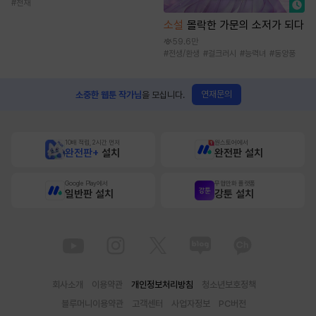
#
천재
소설
몰락한 가문의 소저가 되다
59.6만
#
전생/환생
#
걸크러시
#
능력녀
#
동양풍
연재문의
소중한 웹툰 작가님
을 모십니다.
10배 적립, 2시간 먼저
원스토어에서
완전판+
설치
완전판 설치
Google Play에서
무협만화 플랫폼
일반판 설치
강툰 설치
회사소개
이용약관
개인정보처리방침
청소년보호정책
블루머니이용약관
고객센터
사업자정보
PC버전