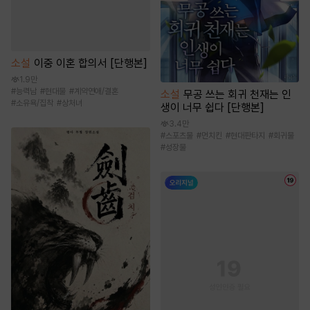
소설
이중 이혼 합의서 [단행본]
1.9만
#
능력남
#
현대물
#
계약연애/결혼
소설
무공 쓰는 회귀 천재는 인
#
소유욕/집착
#
상처녀
생이 너무 쉽다 [단행본]
3.4만
#
스포츠물
#
먼치킨
#
현대판타지
#
회귀물
#
성장물