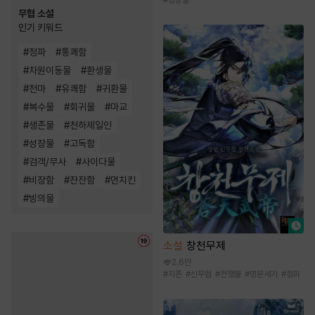
무협 소설
인기 키워드
#
정파
#
통쾌함
#
차원이동물
#
환생물
#
천마
#
유쾌함
#
귀환물
#
복수물
#
회귀물
#
마교
#
생존물
#
천하제일인
#
성장물
#
고독함
#
검객/무사
#
사이다물
#
비장함
#
잔잔함
#
먼치킨
#
빙의물
소설
창천무제
2.6만
#
지존
#
신무협
#
전쟁물
#
명문세가
#
정파