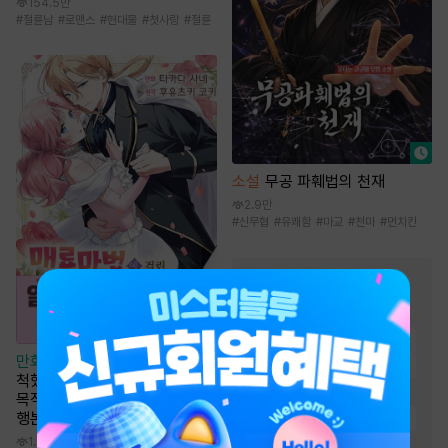
154.5만
#
절륜남
#
로맨스
#
현대물
#
첫사랑
#
절륜
소설
무공 파훼법의 천재
2.9만
#
신무협
#
유쾌함
#
마교
#
천마
#
먼치킨
BL 소설
인기 키워드
#
미인공
#
다정수
#
연하공
만화
[일권만] 매료 마법에 걸린
#
능글공
#
집착공
#
일상물
척했더니 냉담했던 약혼자가 맹
#
첫사랑
#
강공
#
절륜공
목적인 사랑꾼이 되었습니다 [단
행본]
#
미인수
#
순진수
#
상처수
1.3천
#
달달물
#
능욕공