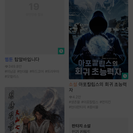
웹툰
탑알바입니다
349.8만
#
미남공
#
현대물
#
하드코어
#
트라우마
#
모럴리스
소설
아포칼립스의 회귀 초능력
자
4.2만
#
생존물
#
아포칼립스
#
먼치킨
#
현대판타지
#
좀비물
판타지 소설
인기 키워드