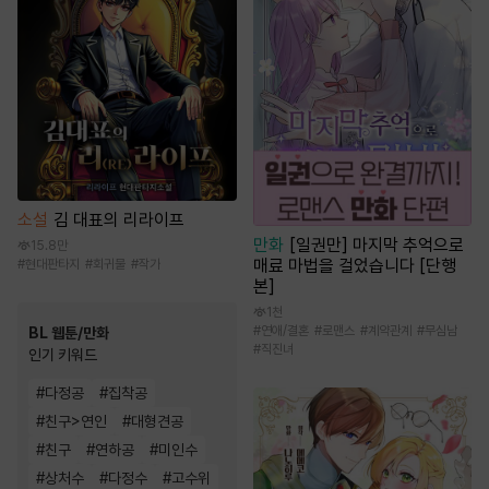
소설
김 대표의 리라이프
만화
[일권만] 마지막 추억으로
15.8만
매료 마법을 걸었습니다 [단행
#
현대판타지
#
회귀물
#
작가
본]
1천
#
연애/결혼
#
로맨스
#
계약관계
#
무심남
BL 웹툰/만화
#
직진녀
인기 키워드
#
다정공
#
집착공
#
친구>연인
#
대형견공
#
친구
#
연하공
#
미인수
#
상처수
#
다정수
#
고수위