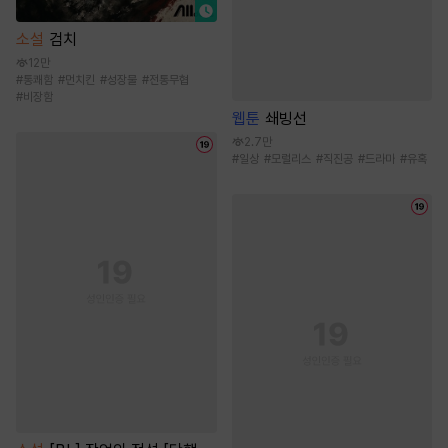
소설
검치
12만
#
통쾌함
#
먼치킨
#
성장물
#
전통무협
#
비장함
웹툰
쇄빙선
2.7만
#
일상
#
모럴리스
#
직진공
#
드라마
#
유혹