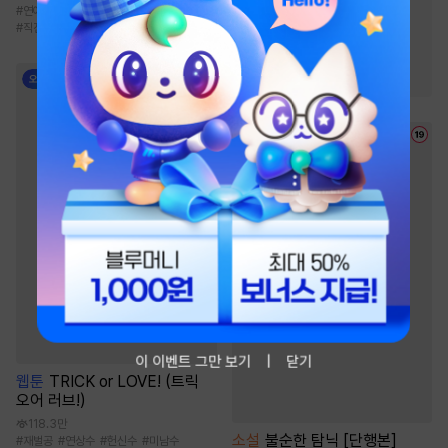
#
연애/결혼
#
까칠남
#
로맨스
#
초능력
#
오해/착각
#
사랑꾼공
#
직진녀
#
다정공
#
3인칭시점
#
순정공
#
단정수
이 이벤트 그만 보기
닫기
웹툰
TRICK or LOVE! (트릭
오어 러브!)
118.3만
소설
불순한 탐닉 [단행본]
#
재벌공
#
연상수
#
헌신수
#
미남수