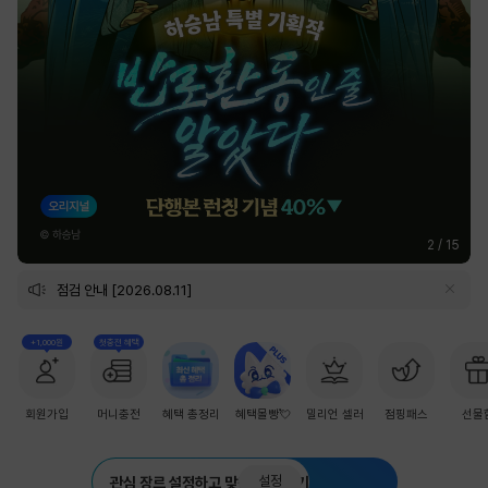
2
/
15
점검 안내 [2026.08.11]
+1,000원
첫충전 혜택
회원가입
머니충전
혜택 총정리
혜택몰빵💘
밀리언 셀러
점핑패스
선물
설정
관심 장르 설정하고 맞춤 추천 받기