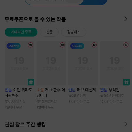
무료쿠폰으로 볼 수 있는 작품
기다리면 무료
선물
점핑패스
웹툰
이런 쥐라도
소설
저 소환수 아
웹툰
러브 메신저
웹툰
부식인
사랑해줘
닙니다
28.9만
딱
94.5만
임애주
60.6만
사탕
1천
희랑화랑
8시간마다 무료
12시간마다 무료
1일마다 무료
1일마다 무료
관심 장르 주간 랭킹