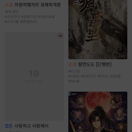
소설
차원여행자의 경제학개론
10.8만
#
주식/투자
#
경영/기업
#
차원이동물
#
사이다물
#
현대판타지
소설
팔면도도 [단행본]
2.2만
#
비장함
#
검객/무사
#
먼치킨
#
성장물
#
복수물
웹툰
사랑하고 사랑해서