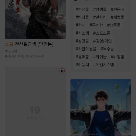
#
전쟁물
#
환생물
#
전문직
#
빙의물
#
먼치킨
#
재벌물
#
천재
#
통쾌함
#
생존물
#
시스템
#
스포츠물
#
성장물
#
경영/기업
소설
천산칠금생 [단행본]
#
차원이동물
#
복수물
2.6만
#
성장물
#
비장함
#
전통무협
#
유쾌함
#
회귀물
#
비장함
#
이능력
#
게임시스템