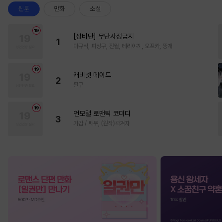
웹툰
만화
소설
[성비단] 무단사정금지
1
마규식, 피상구, 진월, 테리야끼, 오프카, 뚱개
캐비넷 메이드
2
필구
언모럴 로맨틱 코미디
3
가감 / 쌔우, (원작)곽겨자