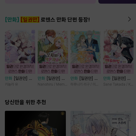
[만화]
[일권만]
로맨스 만화 단편 등장!
만화
[일권만] 죽
만화
[일권만] 웃
만화
[일권만] 제
만화
[일권만] 매
을 뻔한 늑대가 운
지 않는 약혼자님
약혼은 취소되었습
료 마법에 걸린 척
카놀라 유
Nanohiru / Memeko
하루나기 리구 / 미즈메
Sane Takada / Koki
명의 짝이 되기까
이 사랑에 빠진 건
니다 [단행본]
했더니 냉담했던
지 [단행본]
변장한 저인 것 같
약혼자가 맹목적인
당신만을 위한 추천
습니다 [단행본]
사랑꾼이 되었습니
다 [단행본]