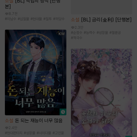
소설
[BL] 작업의 정석 [단행
본]
8.7천
#
미남수
#
삽질물
#
현대물
#
질투
#
허당수
소설
[BL] 금리(金利) [단행본]
2.3만
#
순정수
#
능력수
#
성장물
#
절륜공
#
적극수
소설
돈 되는 재능이 너무 많음
2.4만
#
현대판타지
#
성장물
#
사이다물
#
고인물