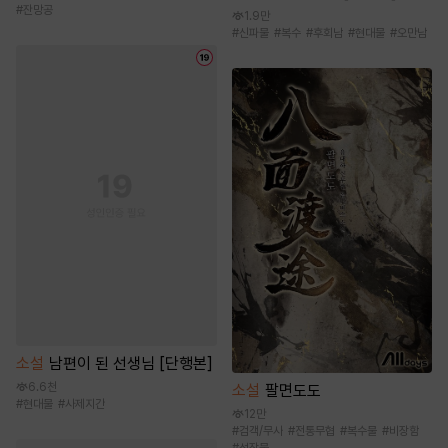
#
잔망공
1.9만
#
신파물
#
복수
#
후회남
#
현대물
#
오만남
소설
남편이 된 선생님 [단행본]
6.6천
소설
팔면도도
#
현대물
#
사제지간
12만
#
검객/무사
#
전통무협
#
복수물
#
비장함
#
성장물