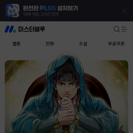
웹툰
만화
소설
무료쿠폰