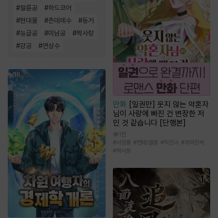
#
절륜공
#
하드코어
#
현대물
#
츤데레수
#
동거
#
능글공
#
미남공
#
짝사랑
#
강공
#
연상수
만화
[일권만] 웃지 않는 약혼자
님이 사랑에 빠진 건 변장한 저
인 것 같습니다 [단행본]
1천
#
서양풍
#
연애/결혼
#
직진녀
#
계약관계
#
짝사랑