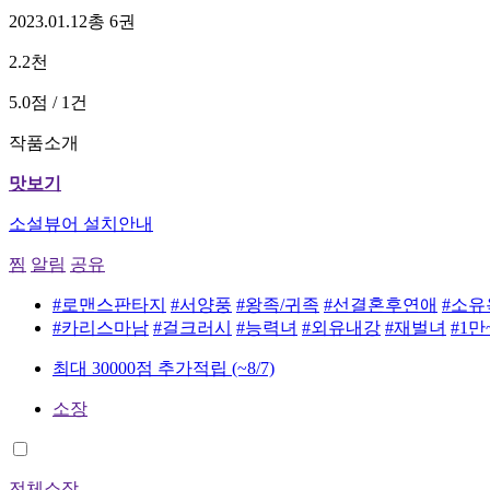
2023.01.12
총 6권
2.2천
5.0점 / 1건
작품소개
맛보기
소설뷰어 설치안내
찜
알림
공유
#로맨스판타지
#서양풍
#왕족/귀족
#선결혼후연애
#소유
#카리스마남
#걸크러시
#능력녀
#외유내강
#재벌녀
#1만
최대 30000점 추가적립
(~8/7)
소장
전체소장