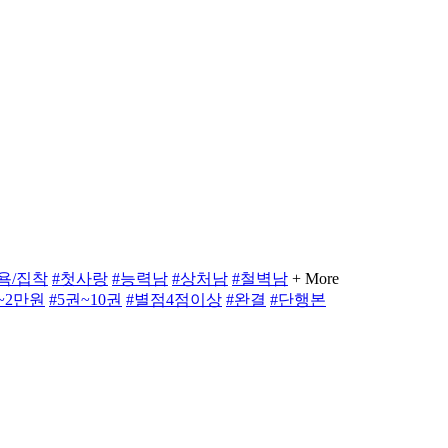
욕/집착
#첫사랑
#능력남
#상처남
#철벽남
+ More
~2만원
#5권~10권
#별점4점이상
#완결
#단행본