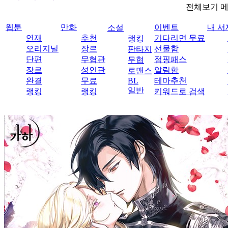
전체보기 
웹툰
만화
이벤트
내 서
소설
연재
추천
기다리면 무료
랭킹
오리지널
장르
선물함
판타지
단편
무협관
점핑패스
무협
장르
성인관
알림함
로맨스
완결
무료
BL
테마추천
일반
랭킹
랭킹
키워드로 검색