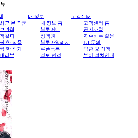
메뉴
재
내 정보
고객센터
최근 본 작품
내 정보 홈
고객센터 홈
보관함
블루머니
공지사항
책갈피
정액권
자주하는 질문
찜 한 작품
블루마일리지
1:1 문의
찜 한 작가
쿠폰등록
약관 및 정책
내리뷰
정보 변경
뷰어 설치안내