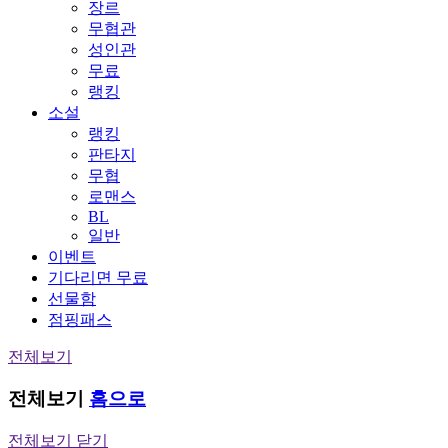
장르
무협관
성인관
무료
랭킹
소설
랭킹
판타지
무협
로맨스
BL
일반
이벤트
기다리면 무료
선물함
점핑패스
전체보기
전체보기
홈으로
전체보기 닫기