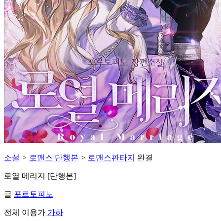
소설
>
로맨스 단행본
>
로맨스판타지
완결
로열 메리지 [단행본]
글
포르토피노
전체 이용가
가하