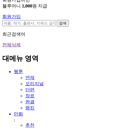
블루머니
1,000
원 지급
회원가입
검색
최근검색어
전체삭제
대메뉴 영역
웹툰
연재
오리지널
단편
장르
완결
랭킹
만화
;
추천