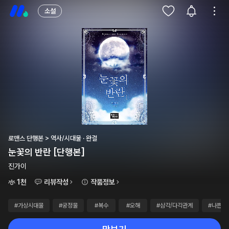
소설
로맨스 단행본 > 역사/시대물 · 완결
눈꽃의 반란 [단행본]
진가이
1천
리뷰작성
작품정보
#가상시대물
#궁정물
#복수
#오해
#삼각/다각관계
#나쁜남