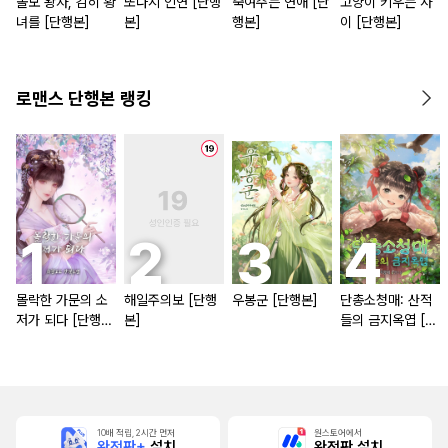
볼모 왕자, 감히 황
또다시 인연 [단행
죽여주는 연애 [단
고양이 키우는 사
녀를 [단행본]
본]
행본]
이 [단행본]
로맨스 단행본 랭킹
몰락한 가문의 소
해일주의보 [단행
우봉군 [단행본]
단총소청매: 산적
저가 되다 [단행
본]
들의 금지옥엽 [단
본]
행본]
10배 적립, 2시간 먼저
원스토어에서
완전판+
설치
완전판 설치