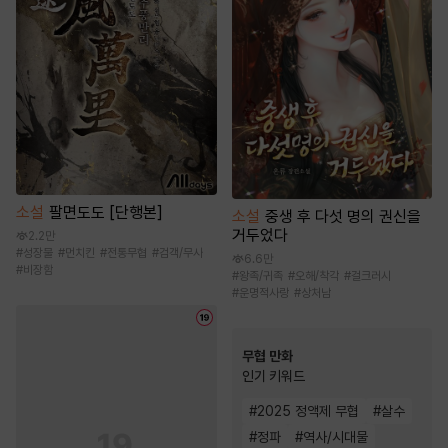
소설
팔면도도 [단행본]
소설
중생 후 다섯 명의 권신을
거두었다
2.2만
#
성장물
#
먼치킨
#
전통무협
#
검객/무사
6.6만
#
비장함
#
왕족/귀족
#
오해/착각
#
걸크러시
#
운명적사랑
#
상처남
무협 만화
인기 키워드
#
2025 정액제 무협
#
살수
#
정파
#
역사/시대물