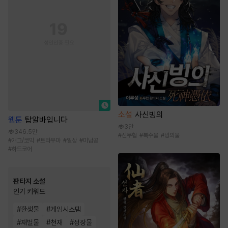
소설
사신빙의
웹툰
탑알바입니다
3만
346.5만
#
신무협
#
복수물
#
빙의물
#
개그/코믹
#
트라우마
#
일상
#
미남공
#
하드코어
판타지 소설
인기 키워드
#
환생물
#
게임시스템
#
재벌물
#
천재
#
성장물