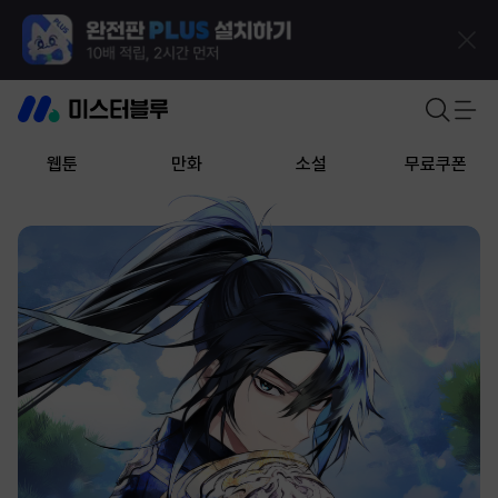
웹툰
만화
소설
무료쿠폰