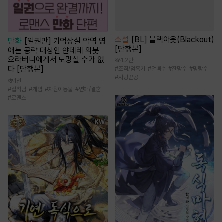
소설
[BL] 블랙아웃(Blackout)
만화
[일권만] 기억상실 악역 영
[단행본]
애는 공략 대상인 얀데레 의붓
오라버니에게서 도망칠 수가 없
1.2만
다 [단행본]
#
조직/암흑가
#
얼빠수
#
잔망수
#
명랑수
#
사랑꾼공
1천
#
집착남
#
게임
#
차원이동물
#
연애/결혼
#
로맨스