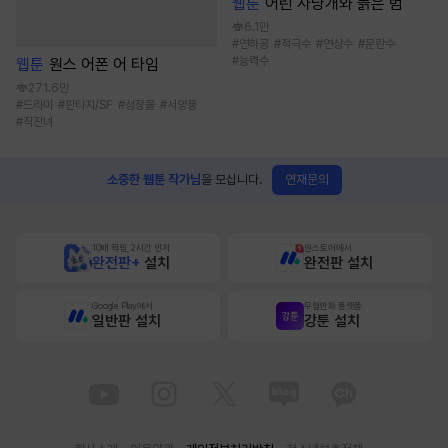
웹툰
어린 사냥개와 늙은 범
6.1만
#
연하공
#
적극수
#
연상수
#
문란수
#
능력수
웹툰
원스 어폰 어 타임
271.6만
#
드라마
#
판타지/SF
#
성장물
#
서양풍
#
직진녀
연재문의
소중한 웹툰 작가님
을 모십니다.
10배 적립, 2시간 먼저
원스토어에서
완전판+
설치
완전판 설치
Google Play에서
무협만화 플랫폼
일반판 설치
강툰 설치