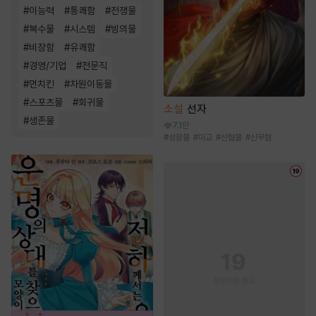
#
이능력
#
통쾌함
#
전쟁물
#
복수물
#
시스템
#
빙의물
#
비장함
#
유쾌함
#
경영/기업
#
전문직
#
먼치킨
#
차원이동물
#
스포츠물
#
회귀물
소설
선자
#
생존물
7.1만
#
성장물
#
마교
#
선협물
#
신무협