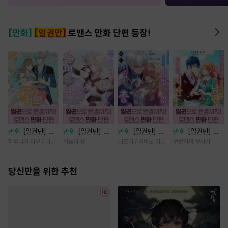
[만화]
[일권만]
로맨스 만화 단편 등장!
만화
[일권만] 제
만화
[일권만] 죽
만화
[일권만] 모
만화
[일권만] 내
약혼은 취소되었습
을 뻔한 늑대가 운
든 것을 포기한 평
게 간섭하지 않겠
하루나기 리구 / 미즈메
카놀라 유
나츠미 / 시바노 이즈미
쿠로카와 쿠사비
니다 [단행본]
명의 짝이 되기까
범한 영애는 젊은
다던 냉정한 남편
지 [단행본]
빙제의 총애를 받
이 어째선지 저만
당신만을 위한 추천
는다 [단행본]
바라봅니다 [단행
본]