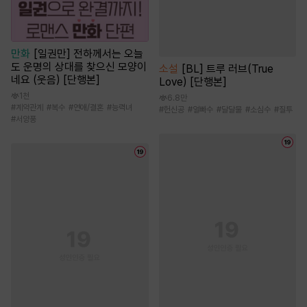
만화
[일권만] 전하께서는 오늘
도 운명의 상대를 찾으신 모양이
소설
[BL] 트루 러브(True
네요 (웃음) [단행본]
Love) [단행본]
1천
6.8만
#
계약관계
#
복수
#
연애/결혼
#
능력녀
#
헌신공
#
얼빠수
#
달달물
#
소심수
#
질투
#
서양풍