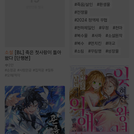
#
죽음/살인
#
환생물
#
전쟁물
#
2024 정액제 무협
#
천하제일인
#
우정
#
천마
#
복수물
#
사파
#
소설원작
#
복수
#
먼치킨
#
마교
#
소림
#
무림맹
#
성장물
소설
[BL] 죽은 첫사랑이 돌아
왔다 [단행본]
2만
#
순정공
#
사랑꾼공
#
집착공
#
질투
#
오해/착각