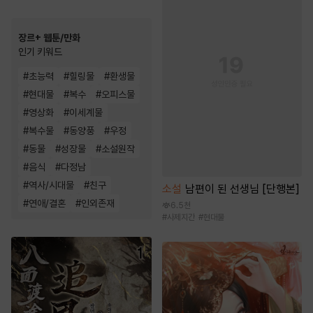
장르+ 웹툰/만화
인기 키워드
#
초능력
#
힐링물
#
환생물
#
현대물
#
복수
#
오피스물
#
영상화
#
이세계물
#
복수물
#
동양풍
#
우정
#
동물
#
성장물
#
소설원작
#
음식
#
다정남
#
역사/시대물
#
친구
소설
남편이 된 선생님 [단행본]
#
연애/결혼
#
인외존재
6.5천
#
사제지간
#
현대물