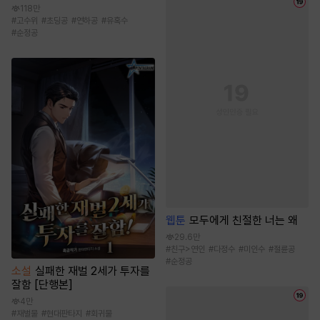
118만
#
고수위
#
초딩공
#
연하공
#
유혹수
#
순정공
웹툰
모두에게 친절한 너는 왜
29.6만
#
친구>연인
#
다정수
#
미인수
#
절륜공
#
순정공
소설
실패한 재벌 2세가 투자를
잘함 [단행본]
4만
#
재벌물
#
현대판타지
#
회귀물