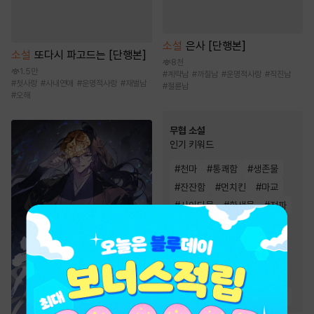
소설
은사 [단행본]
소설
또다시 파고드는 [단행본]
8천
1.5만
#
계략남
#
까칠남
#
운명적사랑
#
직진남
#
첫사랑
#
사내연애
#
운명적사랑
#
재벌남
#
절륜남
#
오해
무협 소설
인기 키워드
#
천마
#
통쾌함
#
생존물
#
잔잔함
#
먼치킨
#
마교
#
사이다물
#
환생물
#
정파
#
유쾌함
#
귀환물
#
천하제일인
#
검객/무사
#
복수물
#
비장함
#
차원이동물
#
고독함
#
성장물
#
회귀물
#
빙의물