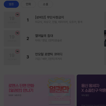
웹툰
만화
소설
[성비단] 무단사정금지
1
마규식, 피상구, 진월, 테리야끼, 오프카, 뚱개
열여덟의 침대
2
자태 / 청담, (원작)문슬로
언모럴 로맨틱 코미디
3
가감 / 쌔우, (원작)곽겨자