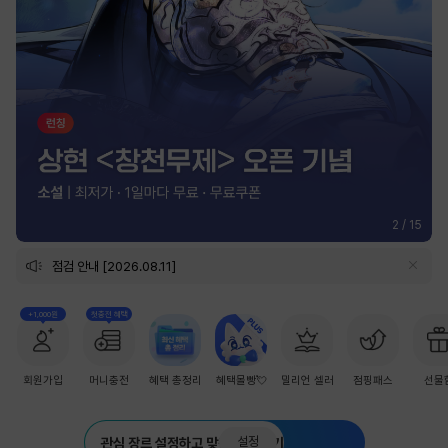
2
/
15
점검 안내 [2026.08.11]
+1,000원
첫충전 혜택
회원가입
머니충전
혜택 총정리
혜택몰빵💘
밀리언 셀러
점핑패스
선물
설정
관심 장르 설정하고 맞춤 추천 받기