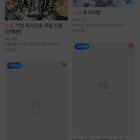
소설
독식마협
18.6만
소설
기연 독식으로 무림 지존
#
먼치킨
#
신무협
#
검객/무사
#
천마
#
환생물
[단행본]
1.3만
#
빙의물
#
사이다물
#
신무협
#
먼치킨
#
성장물