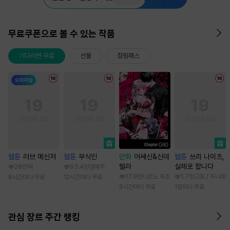
무료쿠폰으로 볼 수 있는 작품
기다리면 무료
선물
점핑패스
웹툰
러브 메신저
웹툰
부식인
만화
어쌔신&신데
웹툰
쓰리 나이츠,
렐라
실제로 합니다
28만
딱
93.4만
임애주
17.9만
나츠노 유조
1.7만
고토 / 두나래
8시간마다 무료
12시간마다 무료
6시간마다 무료
1일마다 무료
관심 장르 주간 랭킹