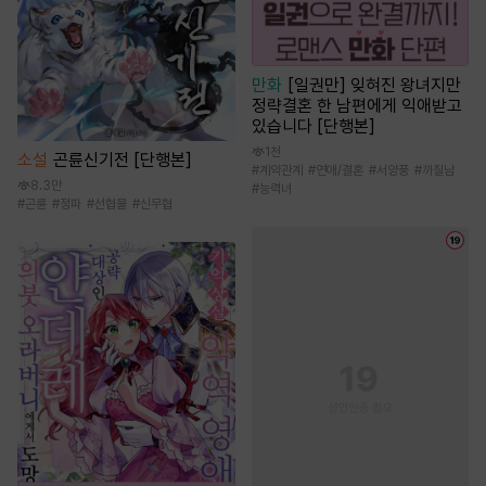
만화
[일권만] 잊혀진 왕녀지만
정략결혼 한 남편에게 익애받고
있습니다 [단행본]
1천
소설
곤륜신기전 [단행본]
#
계약관계
#
연애/결혼
#
서양풍
#
까칠남
8.3만
#
능력녀
#
곤륜
#
정파
#
선협물
#
신무협