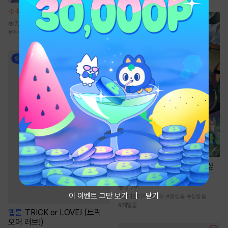
소설
신객 [단행본]
7.8만
#
복수물
#
성장물
#
신무협
소설
경영은 됐고 돈만 쓰고 싶
습니다
3.7만
이 이벤트 그만 보기
닫기
#
현대판타지
#
천재
#
환생물
#
성장물
#
재벌물
웹툰
TRICK or LOVE! (트릭
오어 러브!)