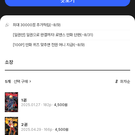
맛보기
최대 30000점 추가적립
(~8/9)
[일권만] 일권으로 완결까지! 로맨스 만화 단편
(~8/31)
[100P] 만화 퀴즈 맞추면 전원 머니 지급!
(~8/9)
소장
5개
선택 구매
회차순
1권
2025.01.27
· 182p
4,500원
2권
2025.04.29
· 166p
4,500원