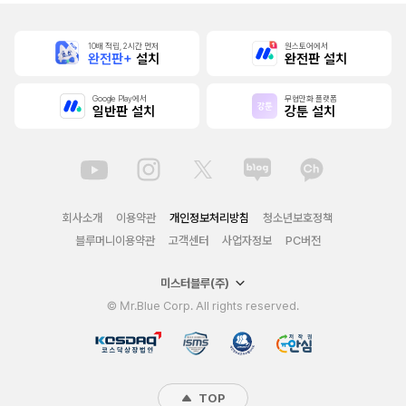
10배 적립, 2시간 먼저
원스토어에서
완전판+
설치
완전판 설치
Google Play에서
무협만화 플랫폼
일반판 설치
강툰 설치
회사소개
이용약관
개인정보처리방침
청소년보호정책
블루머니이용약관
고객센터
사업자정보
PC버전
미스터블루(주)
© Mr.Blue Corp. All rights reserved.
TOP