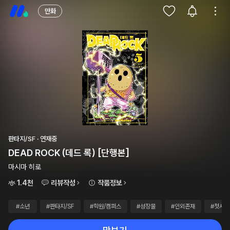
만화
판타지/SF · 연재중
DEAD ROCK (데드 록) [단행본]
마시마 히로
1.4천
리뷰작성
작품정보
#소년
#판타지/SF
#학원/캠퍼스
#성장물
#인외존재
#첫사랑