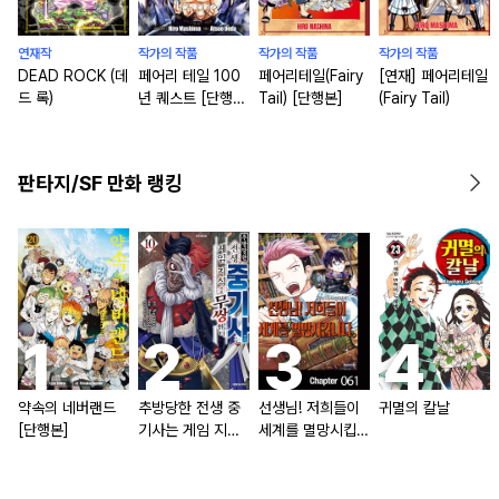
연재작
작가의 작품
작가의 작품
작가의 작품
DEAD ROCK (데
페어리 테일 100
페어리테일(Fairy
[연재] 페어리테일
드 록)
년 퀘스트 [단행
Tail) [단행본]
(Fairy Tail)
본]
판타지/SF 만화 랭킹
약속의 네버랜드
추방당한 전생 중
선생님! 저희들이
귀멸의 칼날
[단행본]
기사는 게임 지식
세계를 멸망시킵니
으로 무쌍한다 [단
다
행본]