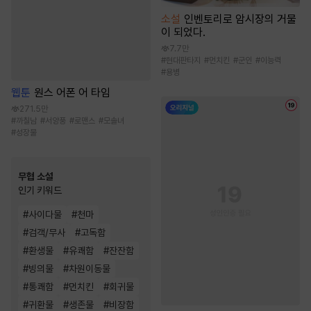
소설
인벤토리로 암시장의 거물
이 되었다.
7.7만
#
현대판타지
#
먼치킨
#
군인
#
이능력
#
용병
웹툰
원스 어폰 어 타임
271.5만
#
까칠남
#
서양풍
#
로맨스
#
모솔녀
#
성장물
무협 소설
인기 키워드
#
사이다물
#
천마
#
검객/무사
#
고독함
#
환생물
#
유쾌함
#
잔잔함
#
빙의물
#
차원이동물
#
통쾌함
#
먼치킨
#
회귀물
#
귀환물
#
생존물
#
비장함