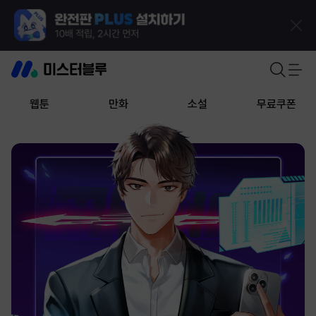
웹툰
만화
소설
무료쿠폰