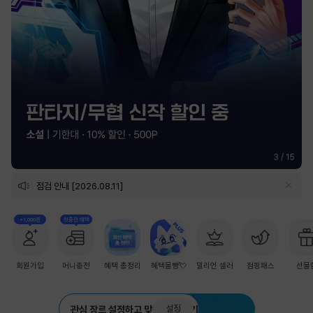
3
/
15
점검 안내 [2026.08.11]
+1,000원
첫충전 혜택
회원가입
머니충전
혜택 총정리
혜택몰빵💘
밀리언 셀러
점핑패스
선물
설정
관심 장르 설정하고 맞춤 추천 받기