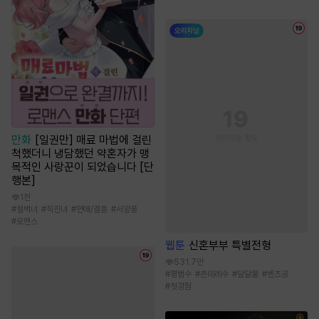
만화
[일권만] 매료 마법에 걸린
척했더니 냉담했던 약혼자가 맹
목적인 사랑꾼이 되었습니다 [단
행본]
1천
#
철벽녀
#
직진녀
#
연애/결혼
#
서양풍
#
로맨스
웹툰
신혼부부 특별전형
531.7만
#
평범수
#
츤데레수
#
달달물
#
벤츠공
#
첫경험