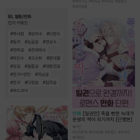
#
개아가공
#
복흑공
#
계략공
#
평범공
#
성인용품
BL 웹툰/만화
인기 키워드
#
짝사랑
#
상처수
#
다정수
#
동거
#
능글공
#
연상수
#
연하공
#
츤데레수
#
미인수
#
고수위
#
현대물
#
강공
#
절륜공
#
대형견공
#
친구>연인
#
미남공
#
친구
#
다정공
#
집착공
#
하드코어
만화
[일권만] 죽을 뻔한 늑대가
운명의 짝이 되기까지 [단행본]
1천
#
인외존재
#
이세계물
#
로맨스
#
상처녀
#
다정남