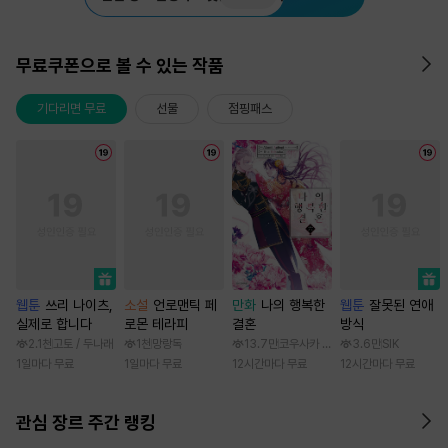
무료쿠폰으로 볼 수 있는 작품
기다리면 무료
선물
점핑패스
웹툰
쓰리 나이츠,
소설
언로맨틱 페
만화
나의 행복한
웹툰
잘못된 연애
실제로 합니다
로몬 테라피
결혼
방식
2.1천
고토 / 두나래
1천
망랑독
13.7만
코우사카 리토 / 아기토기 아쿠미
3.6만
SIK
1일마다 무료
1일마다 무료
12시간마다 무료
12시간마다 무료
관심 장르 주간 랭킹