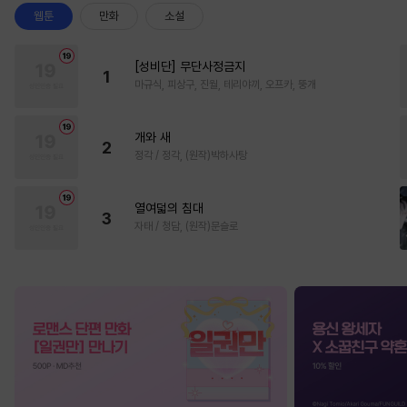
웹툰
만화
소설
[성비단] 무단사정금지
1
마규식, 피상구, 진월, 테리야끼, 오프카, 뚱개
개와 새
2
정각 / 정각, (원작)박하사탕
열여덟의 침대
3
자태 / 청담, (원작)문슬로