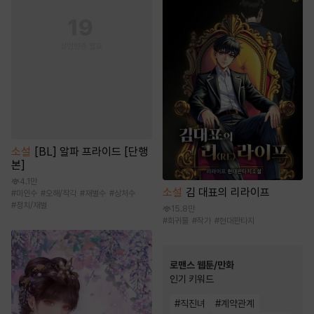
소설
[BL] 알파 프라이드 [단행
본]
4.1만
소설
김 대표의 리라이프
#
미인수
#
오해/착각
#
재벌수
#
상처수
#
정치/재벌
15.8만
#
회귀물
#
작가
#
현대판타지
로맨스 웹툰/만화
인기 키워드
#
직진녀
#
계약관계