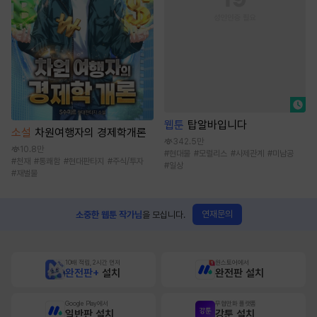
웹툰
탑알바입니다
소설
차원여행자의 경제학개론
342.5만
10.8만
#
현대물
#
모럴리스
#
사제관계
#
미남공
#
천재
#
통쾌함
#
현대판타지
#
주식/투자
#
일상
#
재벌물
연재문의
소중한 웹툰 작가님
을 모십니다.
10배 적립, 2시간 먼저
원스토어에서
완전판+
설치
완전판 설치
Google Play에서
무협만화 플랫폼
일반판 설치
강툰 설치