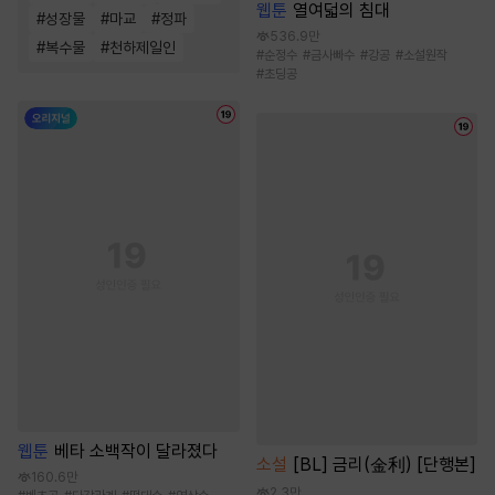
웹툰
열여덟의 침대
#
성장물
#
마교
#
정파
536.9만
#
복수물
#
천하제일인
#
순정수
#
금사빠수
#
강공
#
소설원작
#
초딩공
웹툰
베타 소백작이 달라졌다
소설
[BL] 금리(金利) [단행본]
160.6만
2.3만