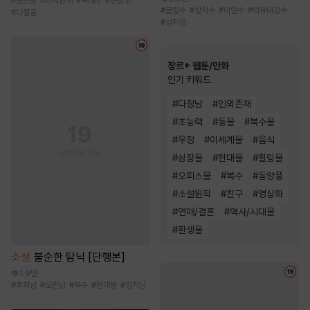
#
벤츠공
#
다각관계
#
떡대수
#
연상수
#
굴림수
#
상처수
#
미인수
#
외유내강수
#
다정공
#
상처공
장르+ 웹툰/만화
인기 키워드
#
다정남
#
인외존재
#
초능력
#
동물
#
복수물
#
우정
#
이세계물
#
음식
#
성장물
#
현대물
#
힐링물
#
오피스물
#
복수
#
동양풍
#
소설원작
#
친구
#
영상화
#
연애/결혼
#
역사/시대물
#
환생물
소설
불순한 탐닉 [단행본]
1.9만
#
후회남
#
오만남
#
복수
#
현대물
#
집착남