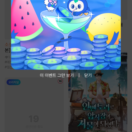
웹툰
모두에게 친절한 너는 왜
29.4만
#
절륜공
#
얼빠수
#
달달물
#
집착공
#
재벌공
소설
[BL] 소문난 오메가 [단행
본]
1.4만
#
애절물
#
능욕공
#
나이차이
#
할리킹
#
임신수
이 이벤트 그만 보기
닫기