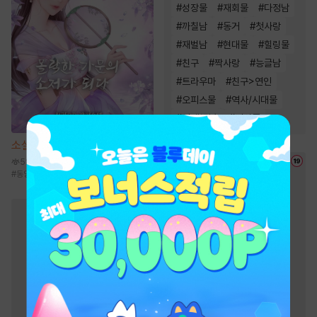
#
성장물
#
재회물
#
다정남
#
까칠남
#
동거
#
첫사랑
#
재벌남
#
현대물
#
힐링물
#
친구
#
짝사랑
#
능글남
#
트라우마
#
친구>연인
#
오피스물
#
역사/시대물
#
연애/결혼
#
서양풍
소설
몰락한 가문의 소저가 되다
58.7만
#
동양풍
#
전생/환생
#
능력녀
#
걸크러시