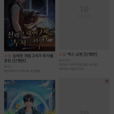
소설
엑스 남편 [단행본]
소설
실패한 재벌 2세가 투자를
잘함 [단행본]
3.6만
#
상처녀
#
계약연애/결혼
#
시월드
4만
#
후회남
#
몸정>맘정
#
현대판타지
#
회귀물
#
재벌물