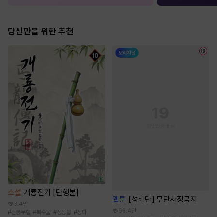
당신만을 위한 추천
소설
개룡전기 [단행본]
웹툰
[성비단] 무단사정금지
3.4만
66.4만
#
전통무협
#
복수물
#
성장물
#
정파