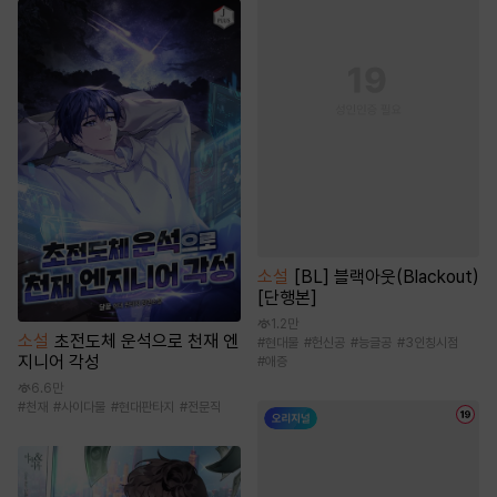
소설
[BL] 블랙아웃(Blackout)
[단행본]
1.2만
소설
초전도체 운석으로 천재 엔
#
현대물
#
헌신공
#
능글공
#
3인칭시점
지니어 각성
#
애증
6.6만
#
천재
#
사이다물
#
현대판타지
#
전문직