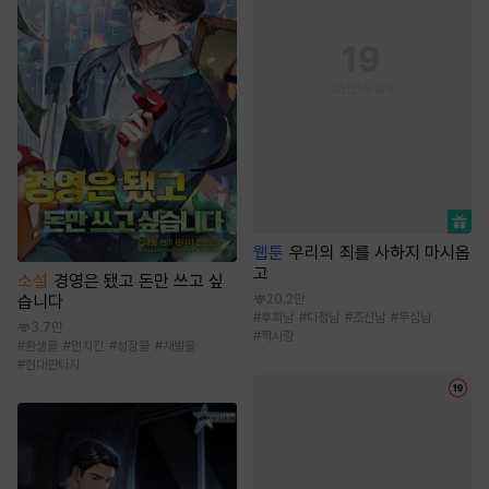
웹툰
우리의 죄를 사하지 마시옵
고
소설
경영은 됐고 돈만 쓰고 싶
20.2만
습니다
#
후회남
#
다정남
#
조신남
#
무심남
3.7만
#
짝사랑
#
환생물
#
먼치킨
#
성장물
#
재벌물
#
현대판타지