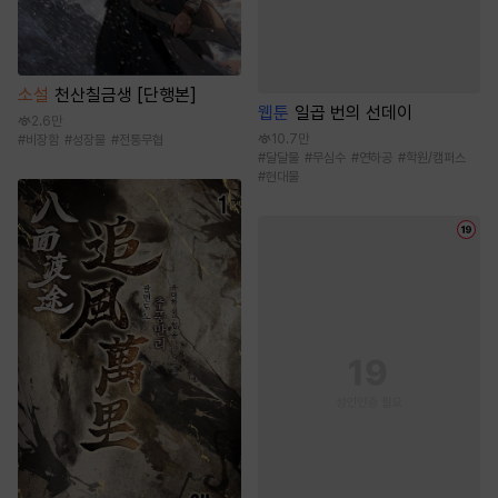
소설
천산칠금생 [단행본]
웹툰
일곱 번의 선데이
2.6만
10.7만
#
비장함
#
성장물
#
전통무협
#
달달물
#
무심수
#
연하공
#
학원/캠퍼스
#
현대물