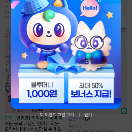
웹툰
사랑하고 사랑해서
#
2025 정액제 무협
#
소림
154.2만
#
소설원작
#
역사/시대물
#
소설원작
#
육아물
#
계약관계
#
로맨스
#
첫사랑
이 이벤트 그만 보기
닫기
만화
[일권만] 기억상실 악역 영
웹툰
부식인
애는 공략 대상인 얀데레 의붓
92.8만
오라버니에게서 도망칠 수가 없
#
변태
#
고수위
#
스릴러/미스터리