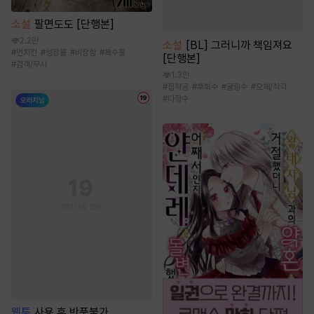
소설
팔면도도 [단행본]
2.2만
소설
[BL] 그러니까 책임져요
#
먼치킨
#
성장물
#
비장함
#
복수물
[단행본]
#
검객/무사
1.3만
#
집착공
#
후회수
#
굴림수
#
오해/착각
#
다정수
웹툰
사용 후 반품불가