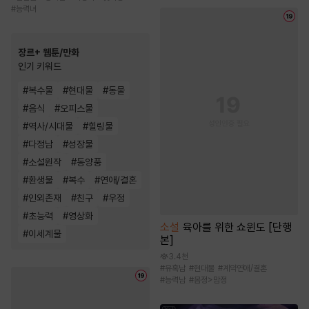
#
능력녀
장르+ 웹툰/만화
인기 키워드
#
복수물
#
현대물
#
동물
#
음식
#
오피스물
#
역사/시대물
#
힐링물
#
다정남
#
성장물
#
소설원작
#
동양풍
#
환생물
#
복수
#
연애/결혼
#
인외존재
#
친구
#
우정
#
초능력
#
영상화
소설
육아를 위한 쇼윈도 [단행
#
이세계물
본]
3.4천
#
유혹남
#
현대물
#
계약연애/결혼
#
능력남
#
몸정>맘정