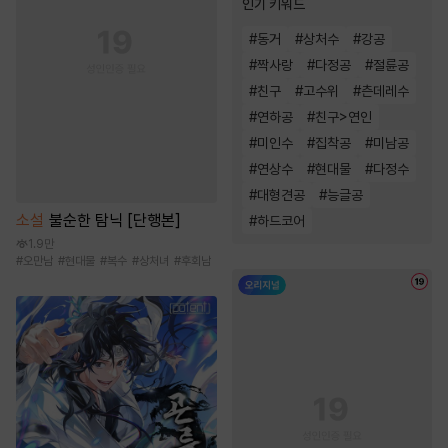
인기 키워드
#
동거
#
상처수
#
강공
#
짝사랑
#
다정공
#
절륜공
#
친구
#
고수위
#
츤데레수
#
연하공
#
친구>연인
#
미인수
#
집착공
#
미남공
#
연상수
#
현대물
#
다정수
#
대형견공
#
능글공
소설
불순한 탐닉 [단행본]
#
하드코어
1.9만
#
오만남
#
현대물
#
복수
#
상처녀
#
후회남