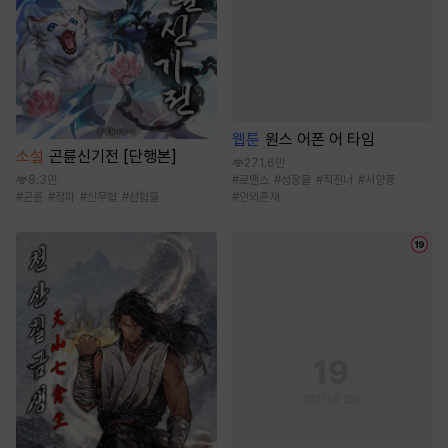
웹툰
원스 어폰 어 타임
소설
곤륜신기전 [단행본]
271.6만
#
로맨스
#
성장물
#
직진녀
#
서양풍
8.3만
#
인외존재
#
곤륜
#
정파
#
신무협
#
선협물