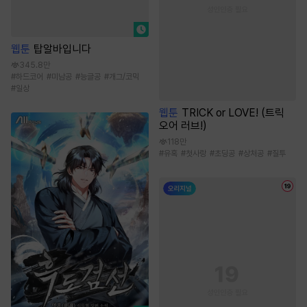
웹툰
탑알바입니다
345.8만
#
하드코어
#
미남공
#
능글공
#
개그/코믹
#
일상
웹툰
TRICK or LOVE! (트릭
오어 러브!)
118만
#
유혹
#
첫사랑
#
초딩공
#
상처공
#
질투