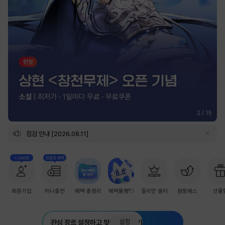
2
/
15
점검 안내 [2026.08.11]
+1,000원
첫충전 혜택
회원가입
머니충전
혜택 총정리
혜택몰빵💘
밀리언 셀러
점핑패스
선물
설정
관심 장르 설정하고 맞춤 추천 받기