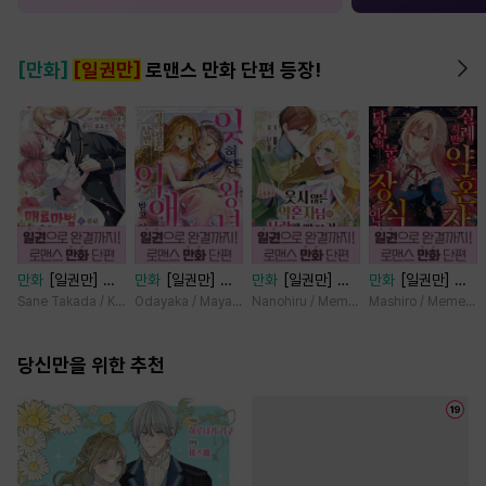
[만화]
[일권만]
로맨스 만화 단편 등장!
만화
[일권만] 매
만화
[일권만] 잊
만화
[일권만] 웃
만화
[일권만] 실
료 마법에 걸린 척
혀진 왕녀지만 정
지 않는 약혼자님
례지만 약혼자님,
Sane Takada / Koki Fuyutsuki
Odayaka / Maya Koike
Nanohiru / Memeko
Mashiro / Memeko
했더니 냉담했던
략결혼 한 남편에
이 사랑에 빠진 건
당신의 눈은 장식
약혼자가 맹목적인
게 익애받고 있습
변장한 저인 것 같
인가요? [단행본]
사랑꾼이 되었습니
당신만을 위한 추천
니다 [단행본]
습니다 [단행본]
다 [단행본]