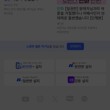
426.7만
만화
[일권만] 왕태자님과의 약
#
하드코어
#
현대물
#
미남공
#
복수
혼을 거절했더니 어째서인지 얀
#
난폭공
데레로 돌변했습니다 [단행본]
1천
#
집착남
#
환생물
#
서양풍
#
철벽녀
#
계약관계
연재문의
소중한 웹툰 작가님
을 모십니다.
10배 적립, 2시간 먼저
원스토어에서
완전판+
설치
완전판 설치
Google Play에서
무협만화 플랫폼
일반판 설치
강툰 설치