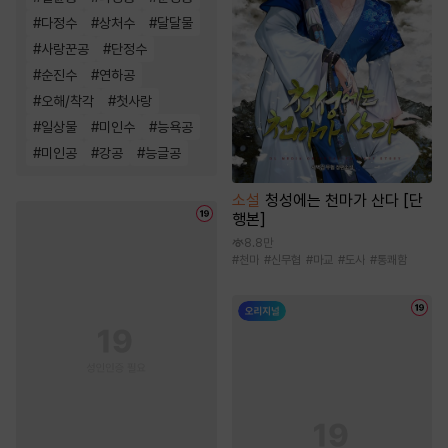
#
다정수
#
상처수
#
달달물
#
사랑꾼공
#
단정수
#
순진수
#
연하공
#
오해/착각
#
첫사랑
#
일상물
#
미인수
#
능욕공
#
미인공
#
강공
#
능글공
소설
청성에는 천마가 산다 [단
행본]
8.8만
#
천마
#
신무협
#
마교
#
도사
#
통쾌함