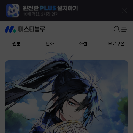
웹툰
만화
소설
무료쿠폰