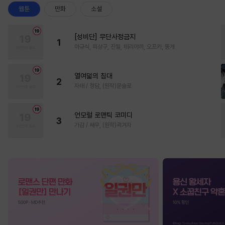
웹툰
만화
소설
[성비단] 무단사정금지
1
마규식, 피상구, 진월, 테리야끼, 오프카, 뚱개
열여덟의 침대
2
자태 / 청담, (원작)문슬로
언모럴 로맨틱 코미디
3
가감 / 쌔우, (원작)곽겨자