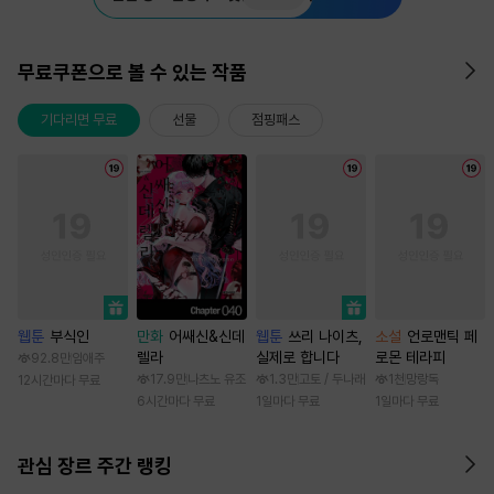
무료쿠폰으로 볼 수 있는 작품
기다리면 무료
선물
점핑패스
웹툰
부식인
만화
어쌔신&신데
웹툰
쓰리 나이츠,
소설
언로맨틱 페
렐라
실제로 합니다
로몬 테라피
92.8만
임애주
17.9만
나츠노 유조
1.3만
고토 / 두나래
1천
망랑독
12시간마다 무료
6시간마다 무료
1일마다 무료
1일마다 무료
관심 장르 주간 랭킹