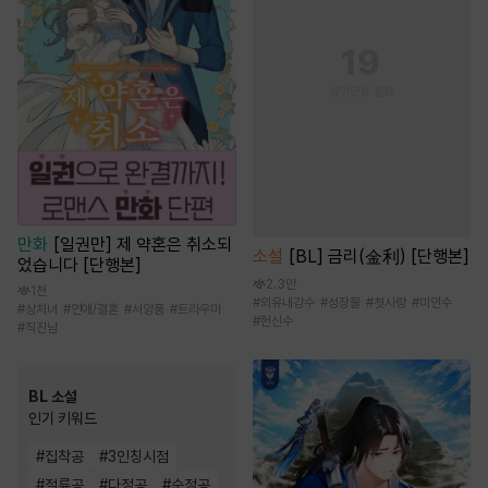
만화
[일권만] 제 약혼은 취소되
소설
[BL] 금리(金利) [단행본]
었습니다 [단행본]
2.3만
1천
#
외유내강수
#
성장물
#
첫사랑
#
미인수
#
상처녀
#
연애/결혼
#
서양풍
#
트라우마
#
헌신수
#
직진남
BL 소설
인기 키워드
#
집착공
#
3인칭시점
#
절륜공
#
다정공
#
순정공