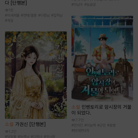
다 [단행본]
#
미남수
#
능글공
1천
#
이세계물
#
연애/결혼
#
다정남
#
집착남
#
게임
소설
인벤토리로 암시장의 거물
이 되었다.
7.7만
소설
가권신 [단행본]
#
먼치킨
#
이능력
#
군인
#
용병
#
현대판타지
1.2만
#
달달물
#
능력남
#
다정녀
#
첫사랑