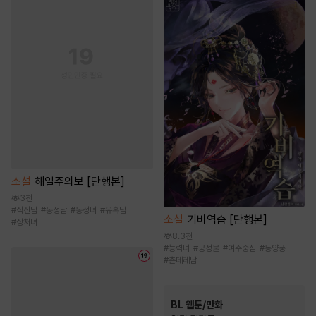
소설
해일주의보 [단행본]
3천
#
직진남
#
동정남
#
동정녀
#
유혹남
소설
기비역습 [단행본]
#
상처녀
8.3천
#
능력녀
#
궁정물
#
여주중심
#
동양풍
#
츤데레남
BL 웹툰/만화