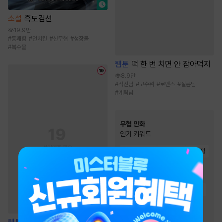
소설
흑도검선
19.9만
#
통쾌함
#
먼치킨
#
신무협
#
성장물
#
복수물
웹툰
떡 한 번 치면 안 잡아먹지
8.9만
#
직진남
#
고수위
#
로맨스
#
절륜남
#
계략남
무협 만화
인기 키워드
#
죽음/살인
#
전쟁물
#
우정
#
2024 정액제 무협
#
복수물
#
천마
#
마교
#
천하제일인
#
정파
#
살수
#
먼치킨
#
사파
#
환생물
#
성장물
#
복수
#
무림맹