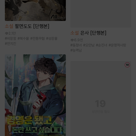
소설
팔면도도 [단행본]
소설
은사 [단행본]
2.1만
#
비장함
#
복수물
#
전통무협
#
성장물
6.9천
#
먼치킨
#
동정녀
#
오만남
#
순진녀
#
운명적사랑
#
능력남