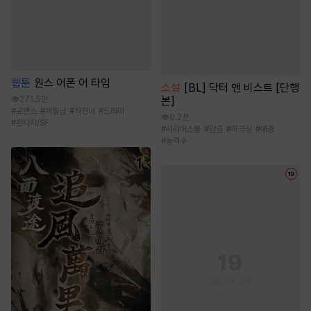
웹툰
원스 어폰 어 타임
소설
[BL] 닥터 앤 비스트 [단행
본]
271.5만
#
로맨스
#
까칠남
#
직진녀
#
드라마
9.2천
#
판타지/SF
#
시리어스물
#
감금
#
하극상
#
애증
#
능력수