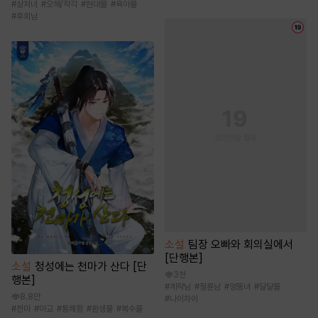
#
상처녀
#
오해/착각
#
현대물
#
육아물
#
후회남
소설
팀장 오빠와 회의실에서
[단행본]
소설
청성에는 천마가 산다 [단
3천
행본]
#
계략남
#
절륜남
#
엉뚱녀
#
달달물
8.8만
#
나이차이
#
천마
#
마교
#
통쾌함
#
환생물
#
복수물