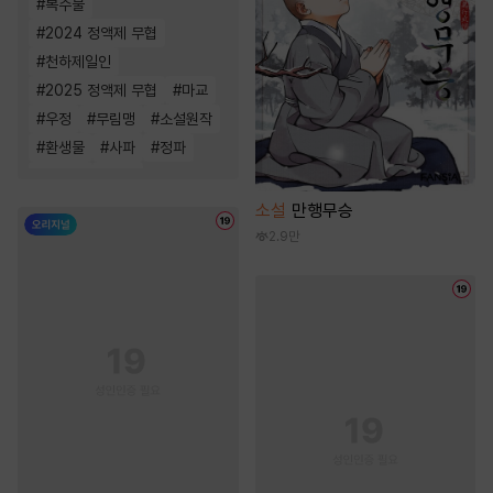
#
복수물
#
2024 정액제 무협
#
천하제일인
#
2025 정액제 무협
#
마교
#
우정
#
무림맹
#
소설원작
#
환생물
#
사파
#
정파
#
성장물
#
천마
소설
만행무승
2.9만