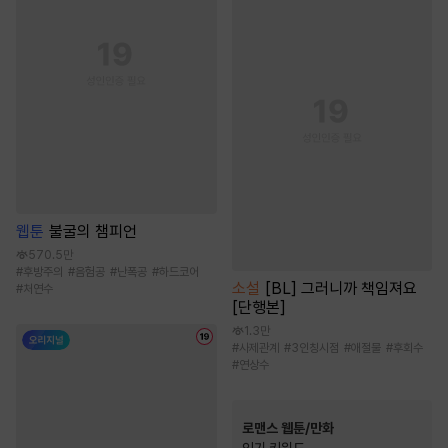
웹툰
불굴의 챔피언
570.5만
#
후방주의
#
음험공
#
난폭공
#
하드코어
소설
[BL] 그러니까 책임져요
#
처연수
[단행본]
1.3만
#
사제관계
#
3인칭시점
#
애절물
#
후회수
#
연상수
로맨스 웹툰/만화