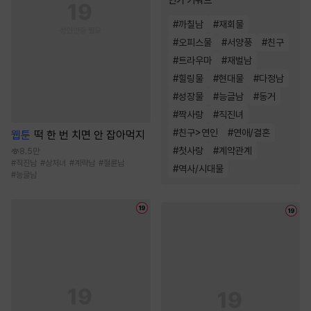
인기 키워드
#
까칠남
#
재회물
#
오피스물
#
서양풍
#
친구
#
트라우마
#
재벌남
#
힐링물
#
현대물
#
다정남
#
성장물
#
능글남
#
동거
#
짝사랑
#
직진녀
#
친구>연인
#
연애/결혼
웹툰
떡 한 번 치면 안 잡아먹지
#
첫사랑
#
계약관계
8.5만
#
직진남
#
상처녀
#
계략남
#
절륜남
#
역사/시대물
#
능글남