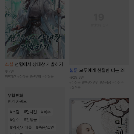
소설
선협에서 상태창 개발하기
웹툰
모두에게 친절한 너는 왜
7만
#
먼치킨
#
성장물
#
신무협
#
선협물
29.3만
#
다정공
#
친구>연인
#
순정공
#
다정수
#
집착공
무협 만화
인기 키워드
#
소림
#
먼치킨
#
복수
#
살수
#
전쟁물
#
역사/시대물
#
죽음/살인