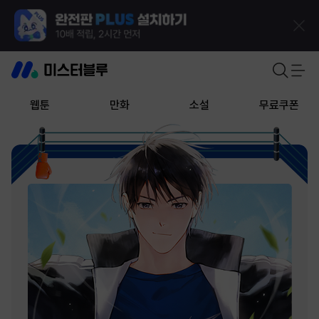
웹툰
만화
소설
무료쿠폰