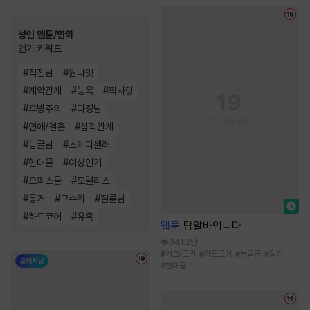
성인 웹툰/만화
인기 키워드
#
직진남
#
원나잇
#
계약관계
#
능욕
#
짝사랑
#
후방주의
#
다정남
#
연애/결혼
#
삼각관계
#
능글남
#
스테디셀러
#
현대물
#
여성인기
#
오피스물
#
모럴리스
#
동거
#
고수위
#
절륜남
#
하드코어
#
유혹
웹툰
탑알바입니다
341.2만
#
개그/코믹
#
하드코어
#
능글공
#
일상
#
현대물