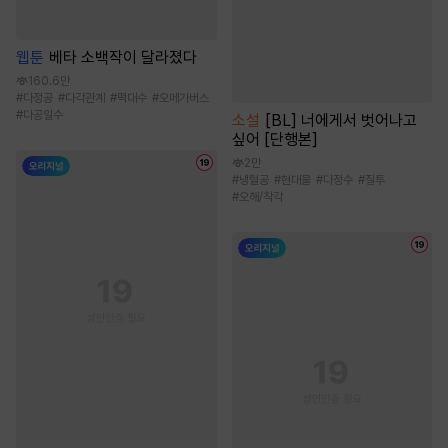
웹툰
베타 소백작이 달라졌다
160.6만
#
다정공
#
다각관계
#
떡대수
#
오메가버스
#
다공일수
소설
[BL] 너에게서 벗어나고
싶어 [단행본]
2만
#
냉혈공
#
현대물
#
다정수
#
질투
#
오해/착각