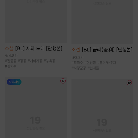
소설
[BL] 재의 노래 [단행본]
소설
[BL] 금리(金利) [단행본]
4.8만
2.2만
#
절륜공
#
강공
#
개아가공
#
능욕공
#
적극수
#
헌신공
#
동거/배우자
#
상처수
#
사랑꾼공
#
현대물