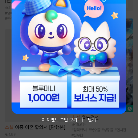
[단행본]
#
순진녀
#
상처녀
#
절륜남
1.2만
#
얼빠수
#
외유내강수
#
조직/암흑가
#
헌신공
#
현대물
소설
흑도검선
이 이벤트 그만 보기
닫기
19.6만
소설
이중 이혼 합의서 [단행본]
#
검객/무사
#
복수물
#
성장물
#
먼치킨
1.9만
#
신무협