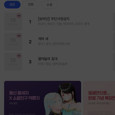
웹툰
만화
소설
[성비단] 무단사정금지
1
마규식, 피상구, 진월, 테리야끼, 오프카, 뚱개
개와 새
2
정각 / 정각, (원작)박하사탕
열여덟의 침대
3
자태 / 청담, (원작)문슬로