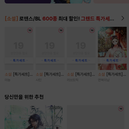
[소설]
로맨스/BL
600종
최대 할인!
그랜드 특가세트
▶
소설
[특가세트]
소설
[특가세트]
소설
[특가세트]
소설
[특가세트]
난파선 [단행본]
마이 블러디 발렌
오, 마이 베이비(O
적모 [단행본]
마뇽
사틴
러브트릭
면북미남
타인 [단행본]
h, My baby) [단
행본]
당신만을 위한 추천