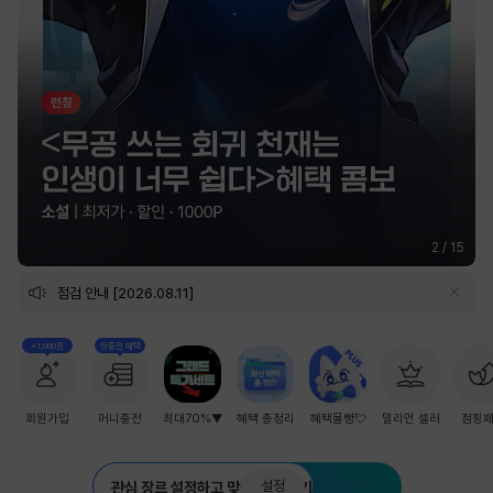
2
/
15
점검 안내 [2026.08.11]
+1,000원
첫충전 혜택
회원가입
머니충전
최대70%▼
혜택 총정리
혜택몰빵💘
밀리언 셀러
점핑
설정
관심 장르 설정하고 맞춤 추천 받기