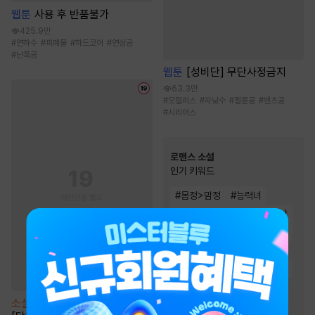
웹툰
사용 후 반품불가
425.9만
#
연하수
#
피폐물
#
하드코어
#
연상공
#
난폭공
웹툰
[성비단] 무단사정금지
63.3만
#
모럴리스
#
자낮수
#
절륜공
#
벤츠공
#
시리어스
로맨스 소설
인기 키워드
#
몸정>맘정
#
능력녀
#
재회물
#
능력남
#
집착남
#
계략남
#
다정남
#
재벌남
#
상처남
#
왕족/귀족
#
첫사랑
#
순정남
#
고수위
#
운명적사랑
#
직진남
소설
[BL] 블랙아웃(Blackout)
#
소유욕/집착
#
오해