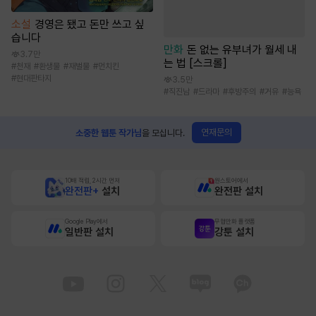
소설
경영은 됐고 돈만 쓰고 싶
습니다
만화
돈 없는 유부녀가 월세 내
3.7만
는 법 [스크롤]
#
천재
#
환생물
#
재벌물
#
먼치킨
#
현대판타지
3.5만
#
직진남
#
드라마
#
후방주의
#
거유
#
능욕
연재문의
소중한 웹툰 작가님
을 모십니다.
10배 적립, 2시간 먼저
원스토어에서
완전판+
설치
완전판 설치
Google Play에서
무협만화 플랫폼
일반판 설치
강툰 설치