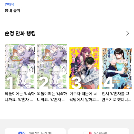
연재작
붕대 놀이
순정 만화 랭킹
외톨이에는 익숙하
외톨이에는 익숙하
야쿠자 때문에 목
임시 약혼자를 그
니까요. 약혼자 방
니까요. 약혼자 방
욕탕에서 일하고
만두기로 했더니
치 중!
치 중! [단행본]
있습니다
냉혹한 용신 왕세
자의 상태가 이상
해졌습니다 [단행
본]
10배 적립, 2시간 먼저
원스토어에서