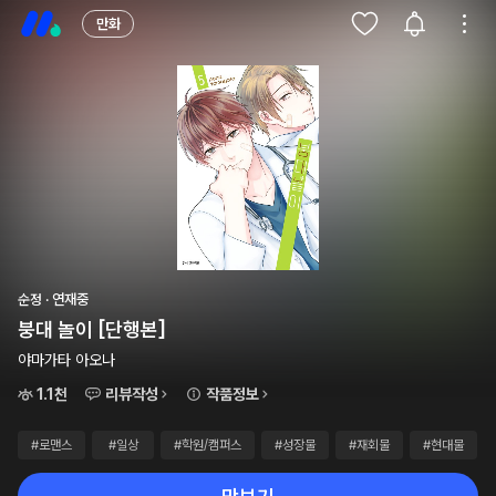
만화
순정 · 연재중
붕대 놀이 [단행본]
야마가타 아오나
1.1천
리뷰작성
작품정보
#로맨스
#일상
#학원/캠퍼스
#성장물
#재회물
#현대물