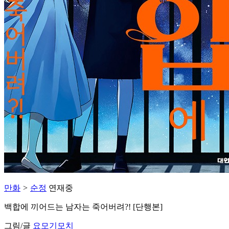
만화
>
순정
연재중
백합에 끼어드는 남자는 죽어버려?! [단행본]
그림/글
요모기모치