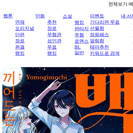
전체보기 
웹툰
만화
이벤트
내 서
소설
연재
추천
기다리면 무료
랭킹
오리지널
장르
선물함
판타지
단편
무협관
점핑패스
무협
장르
성인관
알림함
로맨스
완결
무료
BL
테마추천
일반
랭킹
랭킹
키워드로 검색