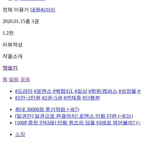
전체 이용가
대원씨아이
2026.01.15
총 3권
1.2천
리뷰작성
작품소개
맛보기
찜
알림
공유
#드라마
#로맨스
#백합/GL
#일상
#학원/캠퍼스
#성장물
#1만~2만원
#2권~5권
#연재중
#단행본
최대 30000점 추가적립
(~8/7)
[일권만] 일권으로 완결까지! 로맨스 만화 단편
(~8/31)
[100P 증정 만타래] 만화 퀴즈의 답을 타래로 엮어볼까?
(~
소장