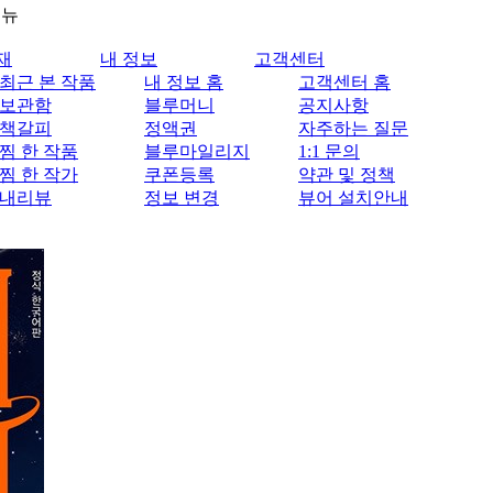
메뉴
재
내 정보
고객센터
최근 본 작품
내 정보 홈
고객센터 홈
보관함
블루머니
공지사항
책갈피
정액권
자주하는 질문
찜 한 작품
블루마일리지
1:1 문의
찜 한 작가
쿠폰등록
약관 및 정책
내리뷰
정보 변경
뷰어 설치안내