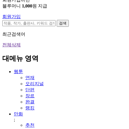
블루머니
1,000
원 지급
회원가입
검색
최근검색어
전체삭제
대메뉴 영역
웹툰
연재
오리지널
단편
장르
완결
랭킹
만화
;
추천