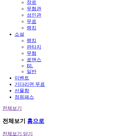
장르
무협관
성인관
무료
랭킹
소설
랭킹
판타지
무협
로맨스
BL
일반
이벤트
기다리면 무료
선물함
점핑패스
전체보기
전체보기
홈으로
전체보기 닫기