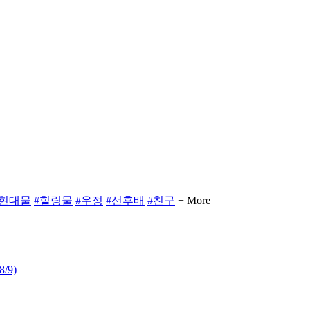
#현대물
#힐링물
#우정
#선후배
#친구
+ More
8/9)