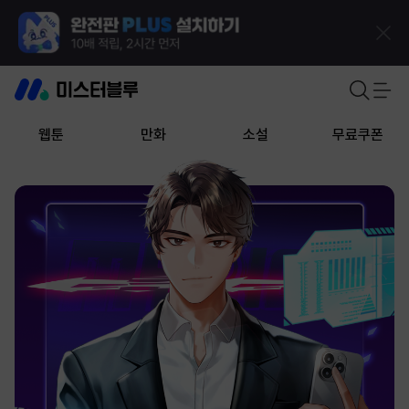
웹툰
만화
소설
무료쿠폰