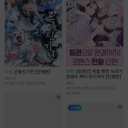
만화
[일권만] 죽을 뻔한 늑대가
소설
곤륜신기전 [단행본]
운명의 짝이 되기까지 [단행본]
8.2만
1천
#
선협물
#
곤륜
#
정파
#
신무협
#
인외존재
#
평범녀
#
로맨스
#
다정남
#
이세계물