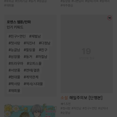
#
후회공
#
쓰레기공
#
동거
#
능글공
#
동양풍
#
나쁜남자
#
왕족/귀족
#
능력녀
#
재회물
#
여주중심
로맨스 웹툰/만화
인기 키워드
#
친구>연인
#
재벌남
#
첫사랑
#
직진녀
#
다정남
#
능글남
#
힐링물
#
친구
#
성장물
#
동거
#
까칠남
#
트라우마
#
오피스물
#
서양풍
#
연애/결혼
#
현대물
#
계약관계
#
짝사랑
#
역사/시대물
#
재회물
소설
해일주의보 [단행본]
1.5천
#
첫사랑
#
직진남
#
친구>연인
#
상처녀
#
순정남