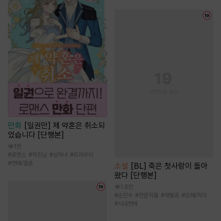
만화
[일권만] 제 약혼은 취소되
었습니다 [단행본]
1천
#
로맨스
#
직진남
#
상처녀
#
트라우마
#
연애/결혼
소설
[BL] 죽은 첫사랑이 돌아
왔다 [단행본]
1.9만
#
순진수
#
전문직물
#
재벌공
#
오해/착각
#
사내연애