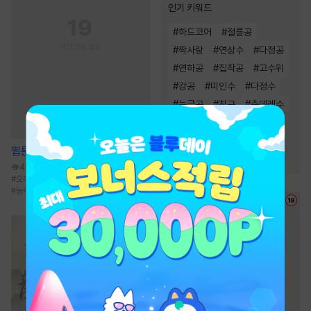
인기 키워드
#
하드코어
#
절륜공
#
짝사랑
#
연상수
#
다정공
#
연하공
#
집착공
#
고수위
#
강공
#
미인수
#
다정수
#
능글공
#
친구
#
츤데레수
#
동거
#
친구>연인
#
현대물
#
상처수
웹툰
사용 후 반품불가
#
대형견공
#
미남공
426.1만
#
오해/착각
#
피폐물
#
연하수
#
연상공
#
능력공