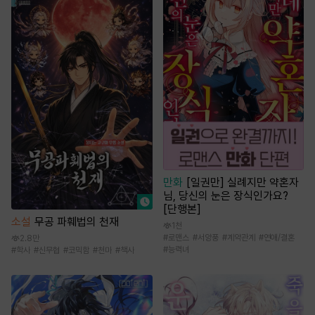
만화
[일권만] 실례지만 약혼자
님, 당신의 눈은 장식인가요?
[단행본]
소설
무공 파훼법의 천재
1천
#
로맨스
#
서양풍
#
계약관계
#
연애/결혼
2.8만
#
능력녀
#
학사
#
신무협
#
코믹함
#
천마
#
책사