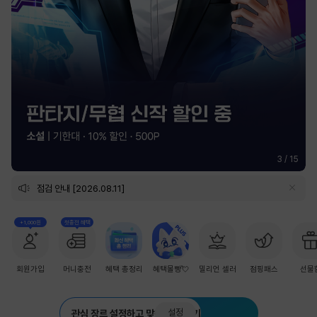
3
/
15
점검 안내 [2026.08.11]
+1,000원
첫충전 혜택
회원가입
머니충전
혜택 총정리
혜택몰빵💘
밀리언 셀러
점핑패스
선물
설정
관심 장르 설정하고 맞춤 추천 받기