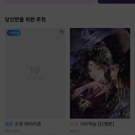
당신만을 위한 추천
웹툰
순정 테러리즘
소설
기비역습 [단행본]
57.6만
8천