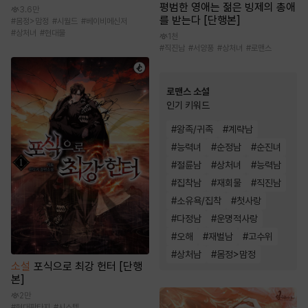
평범한 영애는 젊은 빙제의 총애
3.6만
를 받는다 [단행본]
#
몸정>맘정
#
시월드
#
베이비메신저
#
상처녀
#
현대물
1천
#
직진남
#
서양풍
#
상처녀
#
로맨스
로맨스 소설
인기 키워드
#
왕족/귀족
#
계략남
#
능력녀
#
순정남
#
순진녀
#
절륜남
#
상처녀
#
능력남
#
집착남
#
재회물
#
직진남
#
소유욕/집착
#
첫사랑
#
다정남
#
운명적사랑
#
오해
#
재벌남
#
고수위
#
상처남
#
몸정>맘정
소설
포식으로 최강 헌터 [단행
본]
2만
#
현대판타지
#
시스템