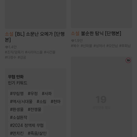
소설
불순한 탐닉 [단행본]
소설
[BL] 소문난 오메가 [단행
본]
1.9만
#
복수
#
신파물
#
상처녀
#
오만남
#
후회남
1.4만
#
조직/암흑가
#
시리어스물
#
사건물
#
다정수
#
강공
무협 만화
인기 키워드
#
무림맹
#
우정
#
사파
#
역사/시대물
#
소림
#
천마
#
환생물
#
전쟁물
#
소설원작
#
2024 정액제 무협
#
먼치킨
#
죽음/살인