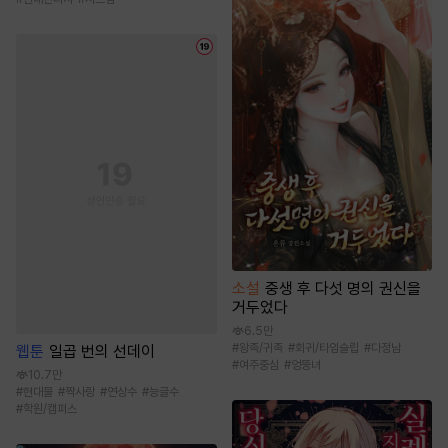
소설
중생 후 다섯 명의 권신을
거두었다
6.5만
#
왕족/귀족
#
회귀/타임슬립
#
다정남
웹툰
일곱 번의 선데이
#
여주중심
#
엉뚱녀
10.7만
#
현대물
#
짝사랑
#
연상수
#
능글수
#
학원/캠퍼스