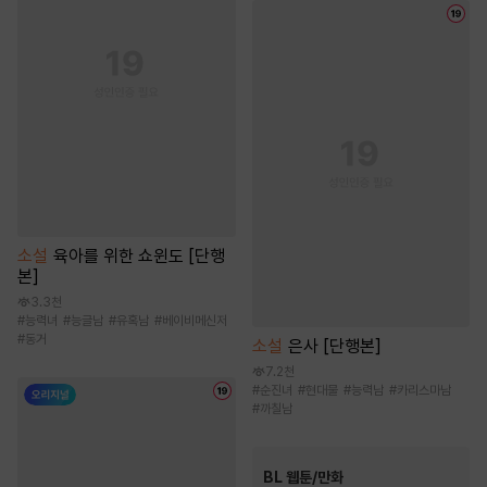
소설
육아를 위한 쇼윈도 [단행
본]
3.3천
#
능력녀
#
능글남
#
유혹남
#
베이비메신저
#
동거
소설
은사 [단행본]
7.2천
#
순진녀
#
현대물
#
능력남
#
카리스마남
#
까칠남
BL 웹툰/만화