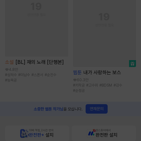
소설
[BL] 재의 노래 [단행본]
4.8만
웹툰
내가 사랑하는 보스
#
상처수
#
미남수
#
스폰서
#
순진수
60.3만
#
능욕공
#
키작공
#
고수위
#
BDSM
#
강수
#
순정공
연재문의
소중한 웹툰 작가님
을 모십니다.
10배 적립, 2시간 먼저
원스토어에서
완전판+
설치
완전판 설치