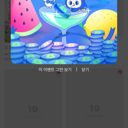
웹툰
베타 소백작이 달라졌다
소설
개룡전기 [단행본]
160.6만
#
벤츠공
#
계략공
#
연상수
#
다각관계
3.4만
#
다정공
#
전통무협
#
성장물
#
정파
#
복수물
이 이벤트 그만 보기
닫기