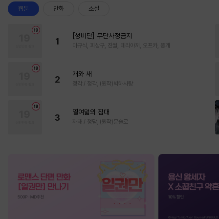
웹툰
만화
소설
[성비단] 무단사정금지
1
마규식, 피상구, 진월, 테리야끼, 오프카, 뚱개
개와 새
2
정각 / 정각, (원작)박하사탕
열여덟의 침대
3
자태 / 청담, (원작)문슬로