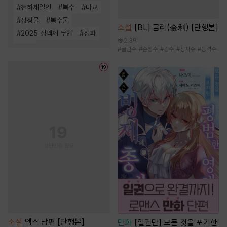
#
천하제일인
#
복수
#
마교
#
성장물
#
복수물
소설
[BL] 금리(金利) [단행본]
#
2025 정액제 무협
#
정파
2.3만
#
살수
#
굴림수
#
순정수
#
강수
#
상처수
#
능력수
소설
엑스 남편 [단행본]
만화
[일권만] 모든 것을 포기한