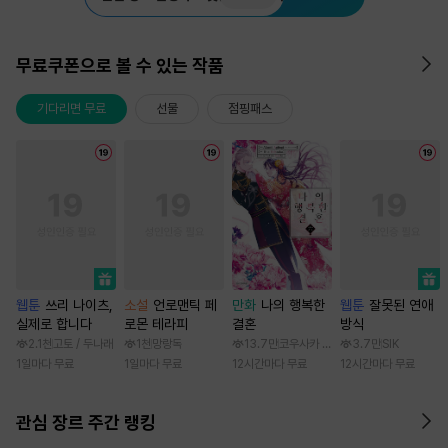
무료쿠폰으로 볼 수 있는 작품
기다리면 무료
선물
점핑패스
웹툰
쓰리 나이츠,
소설
언로맨틱 페
만화
나의 행복한
웹툰
잘못된 연애
실제로 합니다
로몬 테라피
결혼
방식
2.1천
고토 / 두나래
1천
망랑독
13.7만
코우사카 리토 / 아기토기 아쿠미
3.7만
SIK
1일마다 무료
1일마다 무료
12시간마다 무료
12시간마다 무료
관심 장르 주간 랭킹