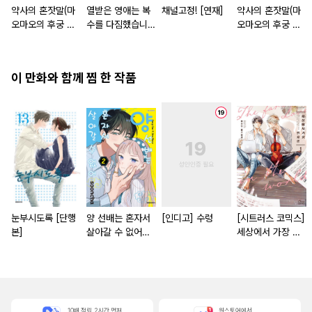
약사의 혼잣말(마
열받은 영애는 복
채널고정! [연재]
약사의 혼잣말(마
오마오의 후궁 수
수를 다짐했습니다
오마오의 후궁 수
수께끼 풀이수첩)
~마도서의 힘으로
수께끼 풀이수첩)
조국을 부숴버릴게
[단행본]
요~ [단행본]
이 만화와 함께 찜 한 작품
눈부시도록 [단행
양 선배는 혼자서
[인디고] 수렁
[시트러스 코믹스]
본]
살아갈 수 없어
세상에서 가장 먼
[단행본]
사랑 [스크롤]
10배 적립, 2시간 먼저
원스토어에서