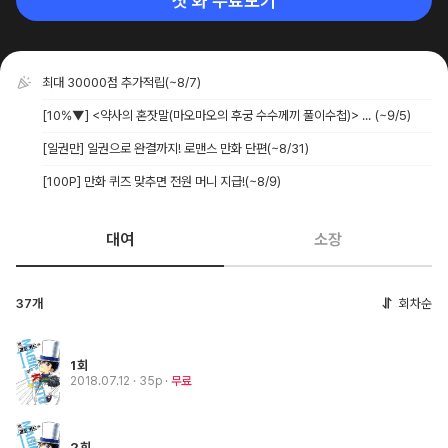
첫 화 무료보기
최대 30000점 추가적립
(~8/7)
[10%▼] <약사의 혼잣말(마오마오의 후궁 수수께끼 풀이수첩)> 21권 UP!
(~9/5)
[일권만] 일권으로 완결까지! 로맨스 만화 단편
(~8/31)
[100P] 만화 퀴즈 맞추면 전원 머니 지급!
(~8/9)
대여
소장
37개
회차순
1회
2018.07.12
· 35p
무료
2회