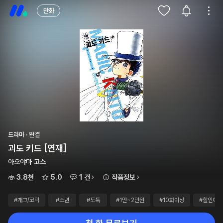
만화
드라마 · 완결
괴도 키드 [연재]
아오야마 고쇼
3.8천
5.0
1 건
작품정보
#개그/코믹
#소년
#도둑
#1만~2만원
#10화이상
#할인이벤