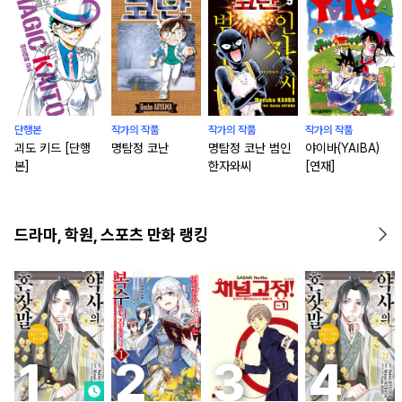
단행본
작가의 작품
작가의 작품
작가의 작품
괴도 키드 [단행
명탐정 코난
명탐정 코난 범인
야이바(YAIBA)
본]
한자와씨
[연재]
드라마, 학원, 스포츠 만화 랭킹