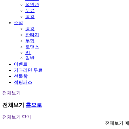
성인관
무료
랭킹
소설
랭킹
판타지
무협
로맨스
BL
일반
이벤트
기다리면 무료
선물함
점핑패스
전체보기
전체보기
홈으로
전체보기 닫기
전체보기 