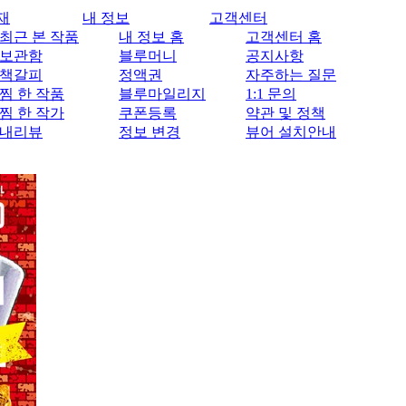
재
내 정보
고객센터
최근 본 작품
내 정보 홈
고객센터 홈
보관함
블루머니
공지사항
책갈피
정액권
자주하는 질문
찜 한 작품
블루마일리지
1:1 문의
찜 한 작가
쿠폰등록
약관 및 정책
내리뷰
정보 변경
뷰어 설치안내