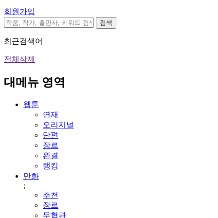
회원가입
검색
최근검색어
전체삭제
대메뉴 영역
웹툰
연재
오리지널
단편
장르
완결
랭킹
만화
;
추천
장르
무협관