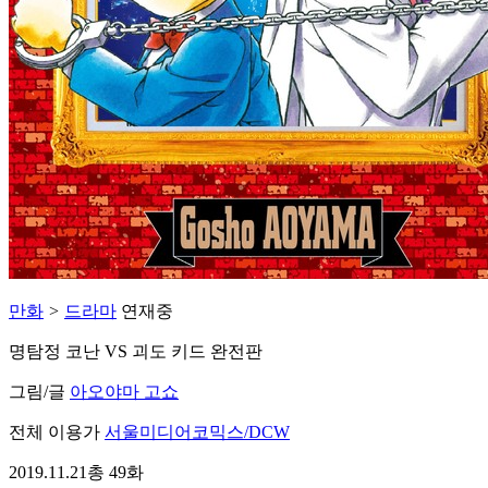
만화
>
드라마
연재중
명탐정 코난 VS 괴도 키드 완전판
그림/글
아오야마 고쇼
전체 이용가
서울미디어코믹스/DCW
2019.11.21
총 49화