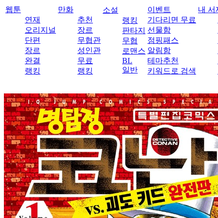
웹툰
만화
이벤트
내 서
소설
연재
추천
기다리면 무료
랭킹
오리지널
장르
선물함
판타지
단편
무협관
점핑패스
무협
장르
성인관
알림함
로맨스
완결
무료
BL
테마추천
일반
랭킹
랭킹
키워드로 검색