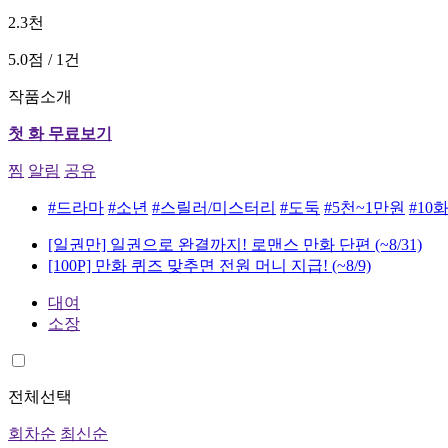
2.3천
5.0점 / 1건
작품소개
첫 화 무료보기
찜
알림
공유
#드라마
#소년
#스릴러/미스터리
#도둑
#5천~1만원
#10
[일권만] 일권으로 완결까지! 로맨스 만화 단편
(~8/31)
[100P] 만화 퀴즈 맞추면 전원 머니 지급!
(~8/9)
대여
소장
전체선택
회차순
최신순