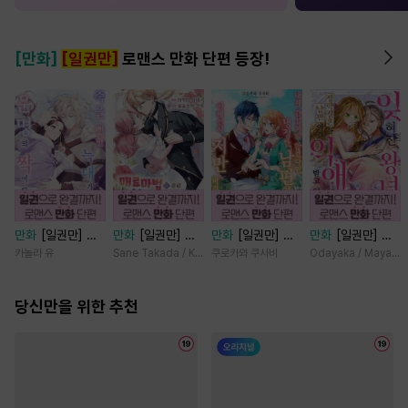
[만화]
[일권만]
로맨스 만화 단편 등장!
만화
[일권만] 죽
만화
[일권만] 매
만화
[일권만] 내
만화
[일권만] 잊
을 뻔한 늑대가 운
료 마법에 걸린 척
게 간섭하지 않겠
혀진 왕녀지만 정
카놀라 유
Sane Takada / Koki Fuyutsuki
쿠로카와 쿠사비
Odayaka / Maya Ko
명의 짝이 되기까
했더니 냉담했던
다던 냉정한 남편
략결혼 한 남편에
지 [단행본]
약혼자가 맹목적인
이 어째선지 저만
게 익애받고 있습
당신만을 위한 추천
사랑꾼이 되었습니
바라봅니다 [단행
니다 [단행본]
다 [단행본]
본]