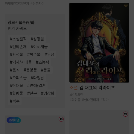
#
빙의/영혼체인지
#
신분차이
장르+ 웹툰/만화
인기 키워드
#
소설원작
#
성장물
#
인외존재
#
이세계물
#
환생물
#
복수물
#
우정
#
역사/시대물
#
초능력
#
음식
#
동양풍
#
동물
#
오피스물
#
다정남
#
현대물
#
연애/결혼
소설
김 대표의 리라이프
#
힐링물
#
친구
#
영상화
15.8만
#
회귀물
#
현대판타지
#
작가
#
복수