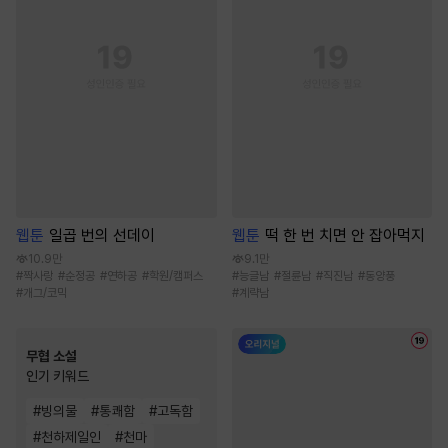
웹툰
일곱 번의 선데이
웹툰
떡 한 번 치면 안 잡아먹지
10.9만
9.1만
#
짝사랑
#
순정공
#
연하공
#
학원/캠퍼스
#
능글남
#
절륜남
#
직진남
#
동양풍
#
개그/코믹
#
계략남
무협 소설
인기 키워드
#
빙의물
#
통쾌함
#
고독함
#
천하제일인
#
천마