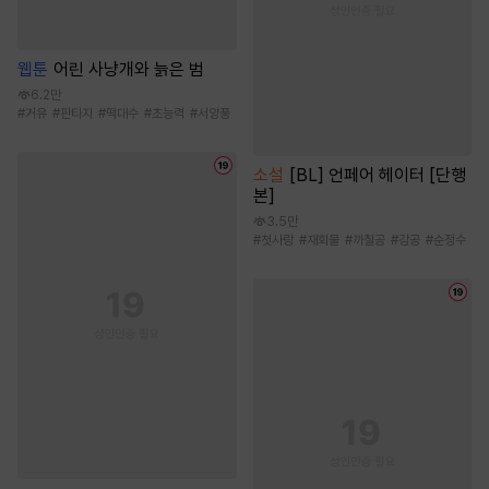
웹툰
어린 사냥개와 늙은 범
6.2만
#
거유
#
판타지
#
떡대수
#
초능력
#
서양풍
소설
[BL] 언페어 헤이터 [단행
본]
3.5만
#
첫사랑
#
재회물
#
까칠공
#
강공
#
순정수