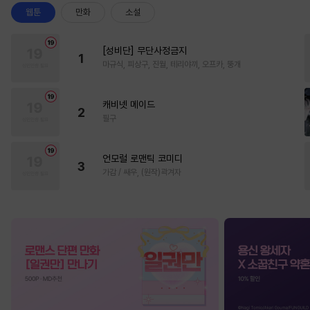
웹툰
만화
소설
[성비단] 무단사정금지
1
마규식, 피상구, 진월, 테리야끼, 오프카, 뚱개
캐비넷 메이드
2
필구
언모럴 로맨틱 코미디
3
가감 / 쌔우, (원작)곽겨자