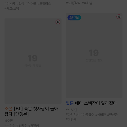
#
오해/착각
#
후회남
#
미남공
#
일상
#
현대물
#
모럴리스
#
개그/코믹
웹툰
베타 소백작이 달라졌다
소설
[BL] 죽은 첫사랑이 돌아
161만
왔다 [단행본]
#
다각관계
#
다공일수
#
성비단
#
헌신공
#
미인공
2만
#
순진수
#
얼빠수
#
재벌공