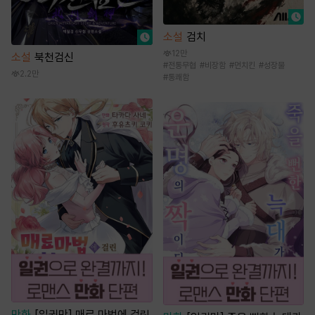
소설
검치
12만
소설
북천검신
#
전통무협
#
비장함
#
먼치킨
#
성장물
2.2만
#
통쾌함
만화
[일권만] 매료 마법에 걸린