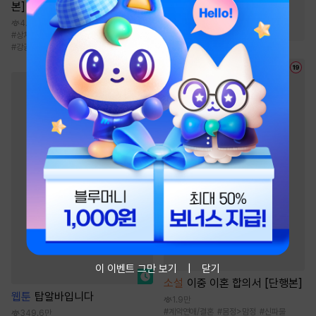
본]
#
역사/시대물
#
짝사랑
4.1만
#
연애/결혼
#
친구>연인
#
상처수
#
첫사랑
#
정치/재벌
#
재벌수
#
강공
이 이벤트 그만 보기
닫기
소설
이중 이혼 합의서 [단행본]
웹툰
탑알바입니다
1.9만
#
계약연애/결혼
#
몸정>맘정
#
신파물
349.6만