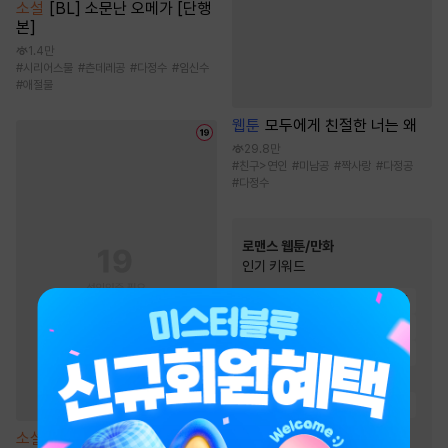
소설
[BL] 소문난 오메가 [단행
본]
1.4만
#
시리어스물
#
츤데레공
#
다정수
#
임신수
#
애절물
웹툰
모두에게 친절한 너는 왜
29.8만
#
친구>연인
#
미남공
#
짝사랑
#
다정공
#
다정수
로맨스 웹툰/만화
인기 키워드
#
다정남
#
친구
#
오피스물
#
첫사랑
#
힐링물
#
재회물
#
재벌남
#
현대물
#
직진녀
#
트라우마
#
능글남
#
까칠남
#
계약관계
#
동거
#
성장물
#
서양풍
소설
[BL] 알파 프라이드 [단행