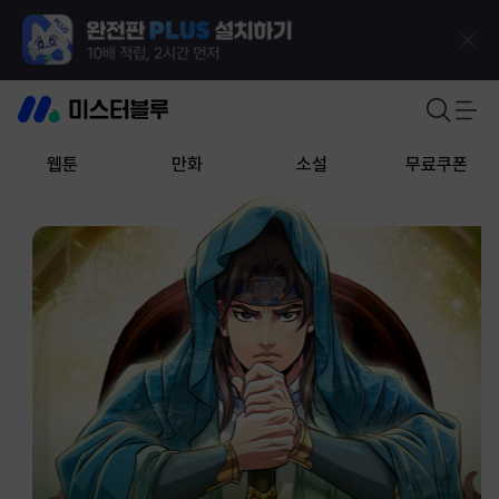
웹툰
만화
소설
무료쿠폰