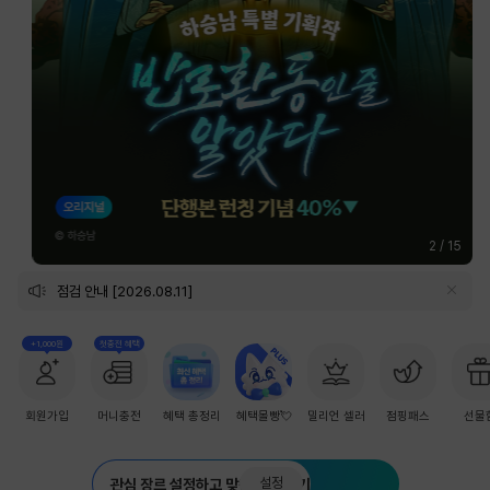
2
/
15
점검 안내 [2026.08.11]
+1,000원
첫충전 혜택
회원가입
머니충전
혜택 총정리
혜택몰빵💘
밀리언 셀러
점핑패스
선물
설정
관심 장르 설정하고 맞춤 추천 받기