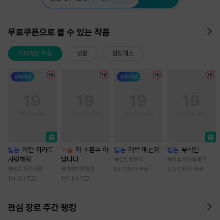
무료쿠폰으로 볼 수 있는 작품
기다리면 무료
선물
점핑패스
웹툰
이런 쥐라도
소설
저 소환수 아
웹툰
러브 메신저
웹툰
부식인
사랑해줘
닙니다
28.9만
딱
94.5만
임애주
60.3만
사탕
1천
희랑화랑
8시간마다 무료
12시간마다 무료
1일마다 무료
1일마다 무료
관심 장르 주간 랭킹