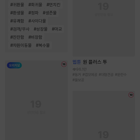
#
귀환물
#
회귀물
#
먼치킨
#
환생물
#
정파
#
생존물
#
유쾌함
#
사이다물
#
검객/무사
#
성장물
#
마교
#
잔잔함
#
비장함
#
차원이동물
#
복수물
웹툰
원 플러스 투
96.1만
#
동거
#
갭모에공
#
대형견공
#
문란수
#
울보공