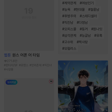
#
계약관계
#
여성인기
#
능욕
#
현대물
#
절륜남
#
후방주의
#
스테디셀러
#
직진남
#
다정남
#
오피스물
#
동거
#
원나잇
#
삼각관계
#
능글남
#
유혹
#
고수위
#
짝사랑
#
모럴리스
웹툰
원스 어폰 어 타임
271.8만
#
판타지/SF
#
로맨스
#
인외존재
#
직진녀
#
서양풍