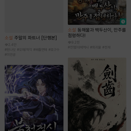
소설
동해물과 백두산이, 만주를
점령하다!
소설
주말의 파트너 [단행본]
9.2천
2.4만
#
전쟁/대체역사
#
회귀물
#
천재
#
원나잇
#
오해/착각
#
배틀연애
#
호구수
#
미인공