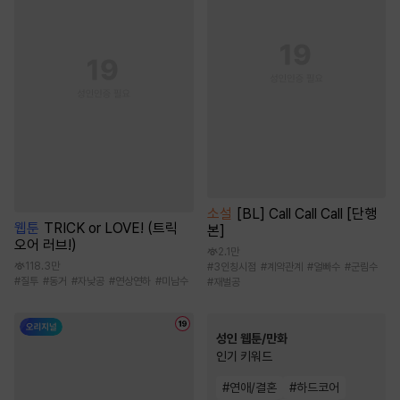
소설
[BL] Call Call Call [단행
웹툰
TRICK or LOVE! (트릭
본]
오어 러브!)
2.1만
118.3만
#
3인칭시점
#
계약관계
#
얼빠수
#
군림수
#
질투
#
동거
#
자낮공
#
연상연하
#
미남수
#
재벌공
성인 웹툰/만화
인기 키워드
#
연애/결혼
#
하드코어