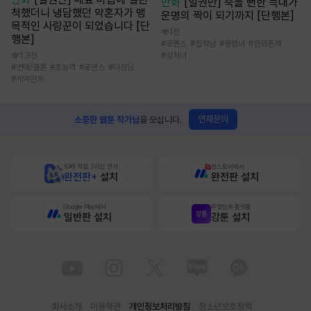
만화
[일권만] 죽을 뻔한 늑대가
척했더니 냉담했던 약혼자가 맹
운명의 짝이 되기까지 [단행본]
목적인 사랑꾼이 되었습니다 [단
1천
행본]
#
로맨스
#
집착남
#
평범녀
#
인외존재
1.3천
#
상처녀
#
연애/결혼
#
초능력
#
로맨스
#
다정남
#
계약관계
연재문의
소중한 웹툰 작가님
을 모십니다.
10배 적립, 2시간 먼저
원스토어에서
완전판+
설치
완전판 설치
Google Play에서
무협만화 플랫폼
일반판 설치
강툰 설치
회사소개
이용약관
개인정보처리방침
청소년보호정책