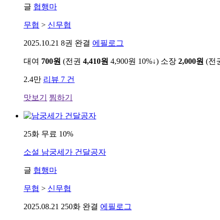
글
협행마
무협
>
신무협
2025.10.21
8권 완결
에필로그
대여
700원
(전권
4,410원
4,900원
10%↓
)
소장
2,000원
(전
2.4만
리뷰 7 건
맛보기
찜하기
25화 무료
10%
소설
남궁세가 건달공자
글
협행마
무협
>
신무협
2025.08.21
250화 완결
에필로그