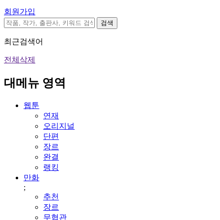
회원가입
검색
최근검색어
전체삭제
대메뉴 영역
웹툰
연재
오리지널
단편
장르
완결
랭킹
만화
;
추천
장르
무협관