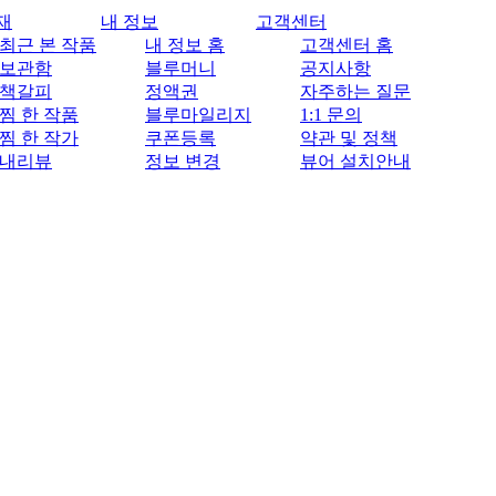
재
내 정보
고객센터
최근 본 작품
내 정보 홈
고객센터 홈
보관함
블루머니
공지사항
책갈피
정액권
자주하는 질문
찜 한 작품
블루마일리지
1:1 문의
찜 한 작가
쿠폰등록
약관 및 정책
내리뷰
정보 변경
뷰어 설치안내