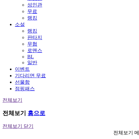
성인관
무료
랭킹
소설
랭킹
판타지
무협
로맨스
BL
일반
이벤트
기다리면 무료
선물함
점핑패스
전체보기
전체보기
홈으로
전체보기 닫기
전체보기 