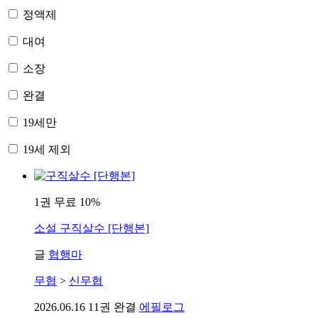
정액제
대여
소장
완결
19세만
19세 제외
1권 무료
10%
소설
구직살수 [단행본]
글
협행마
무협
>
신무협
2026.06.16
11권 완결
에필로그