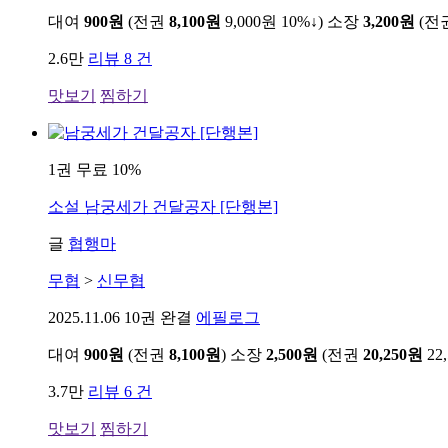
대여
900원
(전권
8,100원
9,000원
10%↓
)
소장
3,200원
(전
2.6만
리뷰 8 건
맛보기
찜하기
1권 무료
10%
소설
남궁세가 건달공자 [단행본]
글
협행마
무협
>
신무협
2025.11.06
10권 완결
에필로그
대여
900원
(전권
8,100원
)
소장
2,500원
(전권
20,250원
22
3.7만
리뷰 6 건
맛보기
찜하기