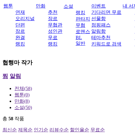
웹툰
만화
이벤트
내 서
소설
연재
추천
기다리면 무료
랭킹
오리지널
장르
선물함
판타지
단편
무협관
점핑패스
무협
장르
성인관
알림함
로맨스
완결
무료
BL
테마추천
일반
랭킹
랭킹
키워드로 검색
협행마
작가
찜
알림
전체
(58)
웹툰
(0)
만화
(8)
소설
(50)
총
58
작품
최신순
제목순
인기순
리뷰수순
할인율순
무료순