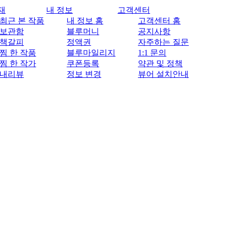
재
내 정보
고객센터
최근 본 작품
내 정보 홈
고객센터 홈
보관함
블루머니
공지사항
책갈피
정액권
자주하는 질문
찜 한 작품
블루마일리지
1:1 문의
찜 한 작가
쿠폰등록
약관 및 정책
내리뷰
정보 변경
뷰어 설치안내