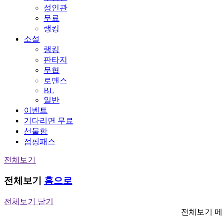
성인관
무료
랭킹
소설
랭킹
판타지
무협
로맨스
BL
일반
이벤트
기다리면 무료
선물함
점핑패스
전체보기
전체보기
홈으로
전체보기 닫기
전체보기 