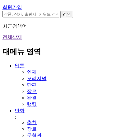
회원가입
검색
최근검색어
전체삭제
대메뉴 영역
웹툰
연재
오리지널
단편
장르
완결
랭킹
만화
;
추천
장르
무협관