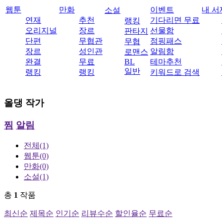
웹툰
만화
이벤트
내 서
소설
연재
추천
기다리면 무료
랭킹
오리지널
장르
선물함
판타지
단편
무협관
점핑패스
무협
장르
성인관
알림함
로맨스
완결
무료
BL
테마추천
일반
랭킹
랭킹
키워드로 검색
올댕
작가
찜
알림
전체
(1)
웹툰
(0)
만화
(0)
소설
(1)
총
1
작품
최신순
제목순
인기순
리뷰수순
할인율순
무료순