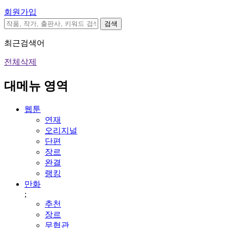
회원가입
검색
최근검색어
전체삭제
대메뉴 영역
웹툰
연재
오리지널
단편
장르
완결
랭킹
만화
;
추천
장르
무협관