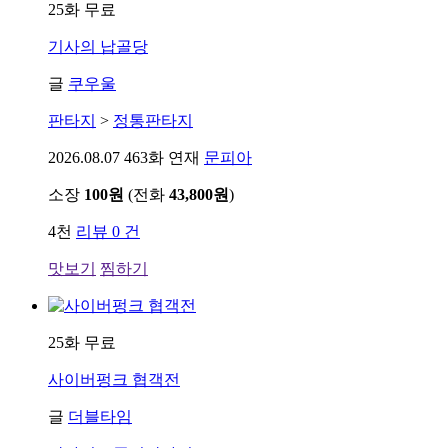
25화 무료
기사의 납골당
글
쿠우울
판타지
>
정통판타지
2026.08.07
463화 연재
문피아
소장
100원
(전화
43,800원
)
4천
리뷰 0 건
맛보기
찜하기
25화 무료
사이버펑크 협객전
글
더블타임