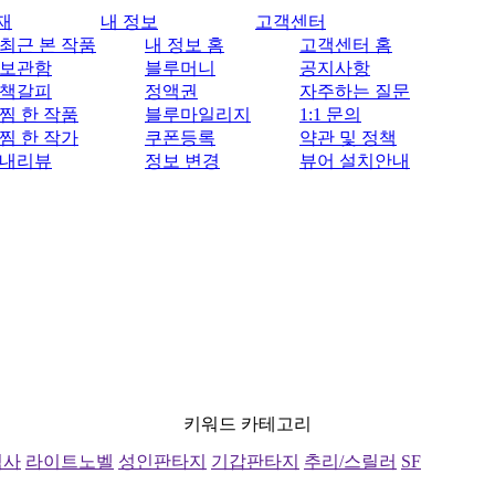
재
내 정보
고객센터
최근 본 작품
내 정보 홈
고객센터 홈
보관함
블루머니
공지사항
책갈피
정액권
자주하는 질문
찜 한 작품
블루마일리지
1:1 문의
찜 한 작가
쿠폰등록
약관 및 정책
내리뷰
정보 변경
뷰어 설치안내
키워드 카테고리
역사
라이트노벨
성인판타지
기갑판타지
추리/스릴러
SF