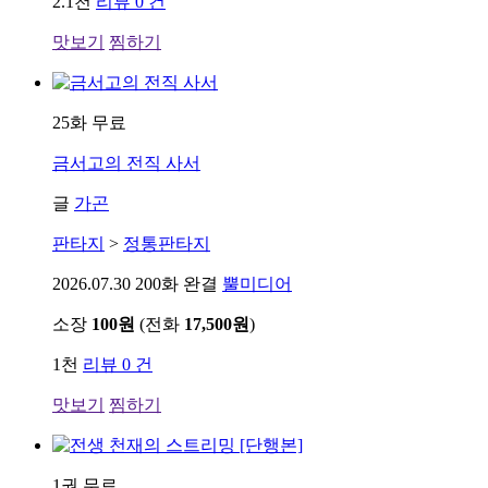
2.1천
리뷰 0 건
맛보기
찜하기
25화 무료
금서고의 전직 사서
글
가곤
판타지
>
정통판타지
2026.07.30
200화 완결
뿔미디어
소장
100원
(전화
17,500원
)
1천
리뷰 0 건
맛보기
찜하기
1권 무료