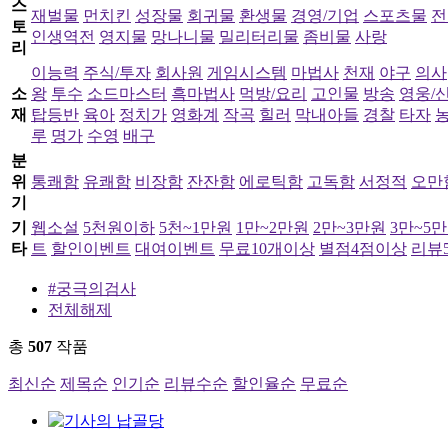
스
재벌물
먼치킨
성장물
회귀물
환생물
경영/기업
스포츠물
전
토
인생역전
영지물
망나니물
밀리터리물
좀비물
사랑
리
이능력
주식/투자
회사원
게임시스템
마법사
천재
야구
의사
소
왕
투수
소드마스터
흑마법사
먹방/요리
고인물
방송
영웅/
재
탑등반
육아
정치가
영화계
작곡
힐러
막내아들
경찰
타자
루
명가
수영
배구
분
위
통쾌함
유쾌함
비장함
잔잔함
에로틱함
고독함
서정적
오만
기
기
웹소설
5천원이하
5천~1만원
1만~2만원
2만~3만원
3만~5
타
트
할인이벤트
대여이벤트
무료10개이상
별점4점이상
리뷰5
#궁극의검사
전체해제
총
507
작품
최신순
제목순
인기순
리뷰수순
할인율순
무료순