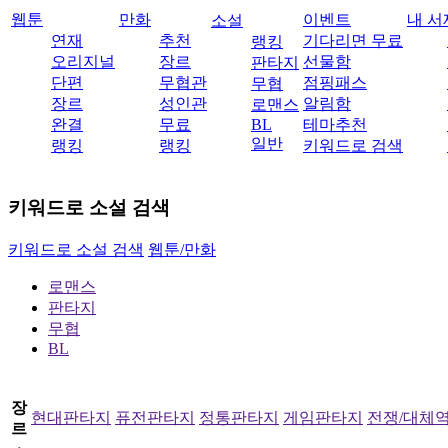
웹툰
만화
이벤트
내 서
소설
연재
추천
기다리면 무료
랭킹
오리지널
장르
선물함
판타지
단편
무협관
점핑패스
무협
장르
성인관
알림함
로맨스
완결
무료
BL
테마추천
일반
랭킹
랭킹
키워드로 검색
키워드로 소설 검색
키워드로 소설 검색
웹툰/만화
로맨스
판타지
무협
BL
장
현대판타지
퓨전판타지
정통판타지
게임판타지
전쟁/대체
르