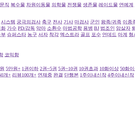
문직
복수물
차원이동물
의학물
전쟁물
생존물
레이드물
연예계
시스템
궁극의검사
축구
전사
기사
마검사
군인
왕족/귀족
이종
신화
가수
PD/감독
악마
소환수
마법공학
용병
BJ
법조인
암살자
농부
슈퍼스타
농구
서자
착각
엑스트라
골프
포수
언데드
마계
형
함
코믹함
만원
5만원+
1권이하
2권~5권
5권~10권
10권초과
10화이상
50화
0개+
리뷰100개+
연재중
완결
단행본
1주이내신작
4주이내신작