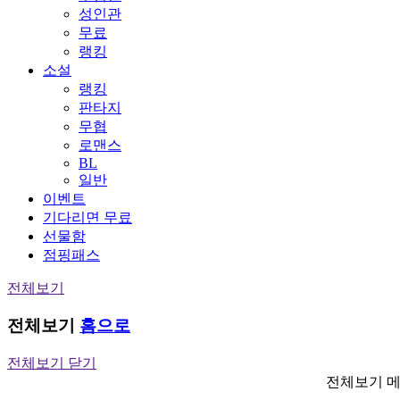
성인관
무료
랭킹
소설
랭킹
판타지
무협
로맨스
BL
일반
이벤트
기다리면 무료
선물함
점핑패스
전체보기
전체보기
홈으로
전체보기 닫기
전체보기 