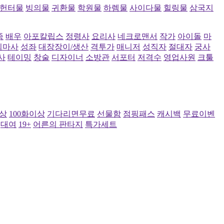
헌터물
빙의물
귀환물
학원물
하렘물
사이다물
힐링물
삼국지
족
배우
아포칼립스
정령사
요리사
네크로맨서
작가
아이돌
마
퇴마사
성좌
대장장이/생산
격투가
매니저
성직자
절대자
궁사
사
테이밍
창술
디자이너
소방관
서포터
저격수
영업사원
크툴
이상
100화이상
기다리면무료
선물함
점핑패스
캐시백
무료이벤
대여
19+
어른의 판타지
특가세트