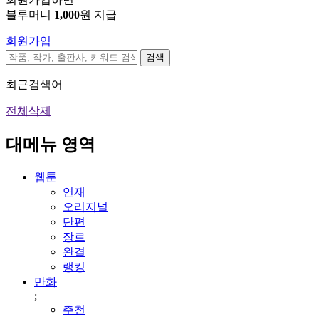
블루머니
1,000
원 지급
회원가입
검색
최근검색어
전체삭제
대메뉴 영역
웹툰
연재
오리지널
단편
장르
완결
랭킹
만화
;
추천