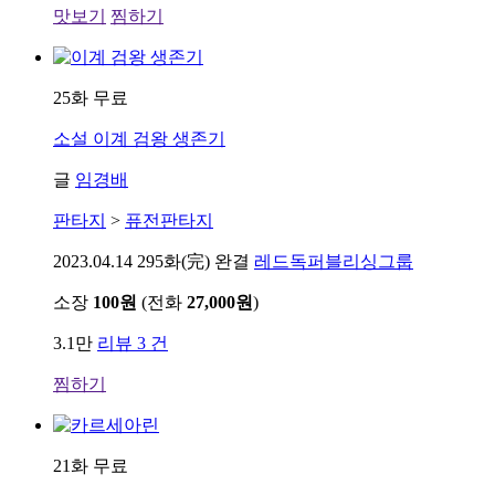
맛보기
찜하기
25화 무료
소설
이계 검왕 생존기
글
임경배
판타지
>
퓨전판타지
2023.04.14
295화(完) 완결
레드독퍼블리싱그룹
소장
100원
(전화
27,000원
)
3.1만
리뷰 3 건
찜하기
21화 무료