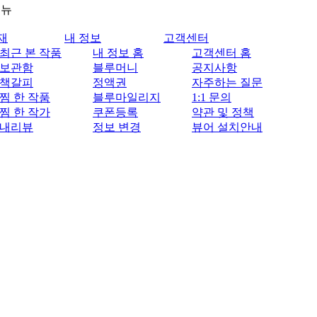
메뉴
재
내 정보
고객센터
최근 본 작품
내 정보 홈
고객센터 홈
보관함
블루머니
공지사항
책갈피
정액권
자주하는 질문
찜 한 작품
블루마일리지
1:1 문의
찜 한 작가
쿠폰등록
약관 및 정책
내리뷰
정보 변경
뷰어 설치안내