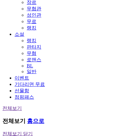
장르
무협관
성인관
무료
랭킹
소설
랭킹
판타지
무협
로맨스
BL
일반
이벤트
기다리면 무료
선물함
점핑패스
전체보기
전체보기
홈으로
전체보기 닫기