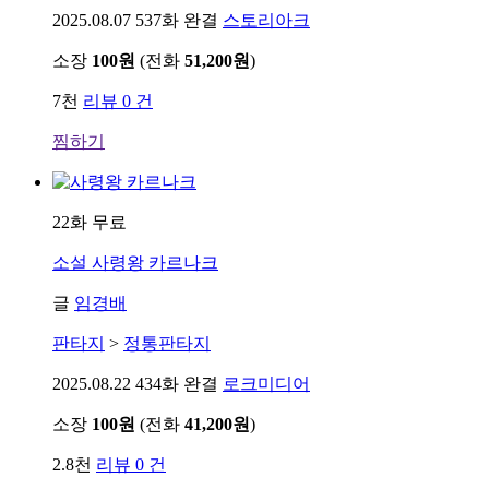
2025.08.07
537화 완결
스토리아크
소장
100원
(전화
51,200원
)
7천
리뷰 0 건
찜하기
22화 무료
소설
사령왕 카르나크
글
임경배
판타지
>
정통판타지
2025.08.22
434화 완결
로크미디어
소장
100원
(전화
41,200원
)
2.8천
리뷰 0 건