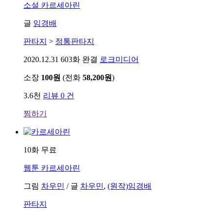
소설
카르세아린
글
임경배
판타지
>
정통판타지
2020.12.31
603화 완결
로크미디어
소장
100원
(전화
58,200원
)
3.6천
리뷰 0 건
찜하기
10화 무료
웹툰
카르세아린
그림
차우민
/
글
차우민
,
(원작)임경배
판타지