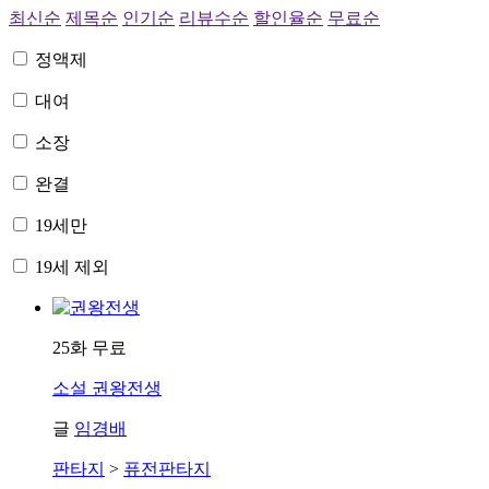
최신순
제목순
인기순
리뷰수순
할인율순
무료순
정액제
대여
소장
완결
19세만
19세 제외
25화 무료
소설
권왕전생
글
임경배
판타지
>
퓨전판타지