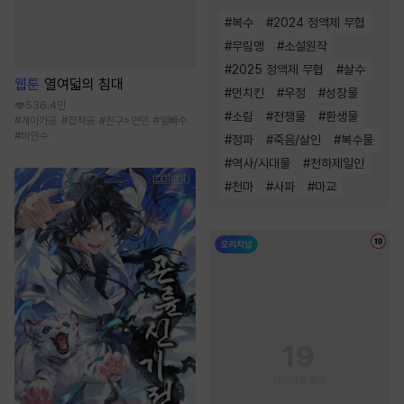
#
복수
#
2024 정액제 무협
#
무림맹
#
소설원작
#
2025 정액제 무협
#
살수
웹툰
열여덟의 침대
#
먼치킨
#
우정
#
성장물
536.4만
#
소림
#
전쟁물
#
환생물
#
개아가공
#
집착공
#
친구>연인
#
얼빠수
#
미인수
#
정파
#
죽음/살인
#
복수물
#
역사/시대물
#
천하제일인
#
천마
#
사파
#
마교