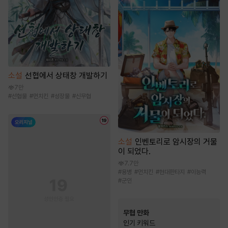
소설
선협에서 상태창 개발하기
7만
#
선협물
#
먼치킨
#
성장물
#
신무협
소설
인벤토리로 암시장의 거물
이 되었다.
7.7만
#
용병
#
먼치킨
#
현대판타지
#
이능력
#
군인
무협 만화
인기 키워드