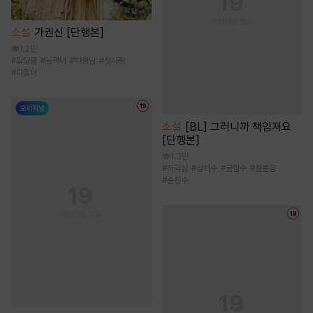
소설
가권신 [단행본]
1.2만
#
달달물
#
능력녀
#
다정남
#
첫사랑
#
다정녀
소설
[BL] 그러니까 책임져요
[단행본]
1.3만
#
하극상
#
상처수
#
굴림수
#
절륜공
#
순진수