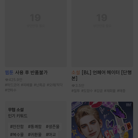
웹툰
사용 후 반품불가
소설
[BL] 언페어 헤이터 [단행
본]
425.9만
#
하드코어
#
피폐물
#
난폭공
#
오해/착각
3.5만
#
연하수
#
질투
#
도망수
#
강공
#
재회물
#
애증
무협 소설
인기 키워드
#
잔잔함
#
통쾌함
#
생존물
#
복수물
#
귀환물
#
마교