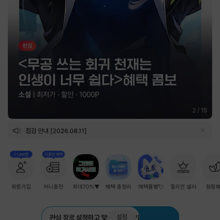
2
/
15
점검 안내 [2026.08.11]
+1,000원
첫충전 혜택
회원가입
머니충전
최대70%▼
혜택 총정리
혜택몰빵💘
밀리언 셀러
점핑
설정
관심 장르 설정하고 맞춤 추천 받기