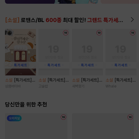
[소설]
로맨스/BL
600종
최대 할인!
그랜드 특가세트
▶
소설
[특가세트]
소설
[특가세트]
소설
[특가세트]
소설
[특가세트]
잠입취재 중입니
결혼의 시간 [단행
함부로 사랑 [단행
시나몬 캔디 [단행
상큼버터바
고슬밥
새벽향기
Whale
다! [단행본]
본]
본]
본]
당신만을 위한 추천