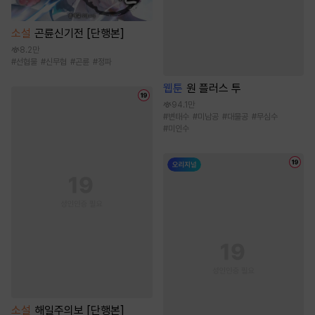
소설
곤륜신기전 [단행본]
8.2만
#
선협물
#
신무협
#
곤륜
#
정파
웹툰
원 플러스 투
94.1만
#
변태수
#
미남공
#
대물공
#
무심수
#
미인수
소설
해일주의보 [단행본]