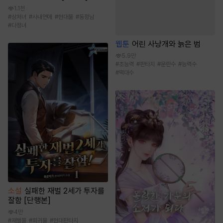
1.1천
#
상처녀
#
사내연애
#
현대물
#
동정남
#
다정녀
웹툰
어린 사냥개와 늙은 범
5.9만
#
초능력
#
판타지
#
문란수
#
능력수
#
떡대수
소설
실패한 재벌 2세가 투자를
잘함 [단행본]
4만
#
재벌물
#
회귀물
#
현대판타지