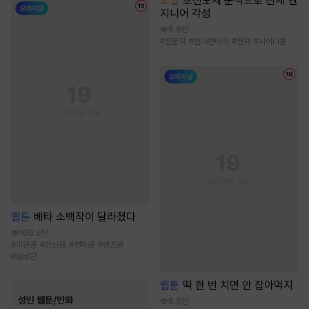
소설
초전도체 운석으로 천재 엔
지니어 각성
6.6만
#
전문직
#
현대판타지
#
천재
#
사이다물
웹툰
베타 소백작이 달라졌다
160.6만
#
미인공
#
헌신공
#
연하공
#
벤츠공
#
성비단
웹툰
떡 한 번 치면 안 잡아먹지
성인 웹툰/만화
8.6만