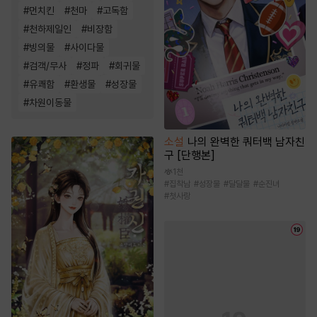
#
먼치킨
#
천마
#
고독함
#
천하제일인
#
비장함
#
빙의물
#
사이다물
#
검객/무사
#
정파
#
회귀물
#
유쾌함
#
환생물
#
성장물
#
차원이동물
소설
나의 완벽한 쿼터백 남자친
구 [단행본]
1천
#
집착남
#
성장물
#
달달물
#
순진녀
#
첫사랑