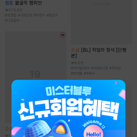
웹툰
불굴의 챔피언
570.6만
#
첫경험
#
사제관계
#
처연수
#
중년수
#
다공일수
소설
[BL] 작업의 정석 [단행
본]
8.6천
#
라이벌/앙숙
#
3인칭시점
#
후회공
#
현대물
#
후회수
BL 웹툰/만화
인기 키워드
#
친구>연인
#
현대물
#
집착공
#
짝사랑
#
절륜공
#
연하공
#
강공
#
다정공
소설
불순한 탐닉 [단행본]
#
대형견공
#
츤데레수
1.9만