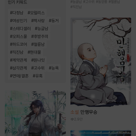
#
능글남
#
고수위
#
동양풍
#
절륜남
인기 키워드
#
직진남
#
다정남
#
모럴리스
#
여성인기
#
짝사랑
#
동거
#
스테디셀러
#
능글남
#
오피스물
#
후방주의
#
하드코어
#
절륜남
#
직진남
#
현대물
#
계약관계
#
원나잇
#
삼각관계
#
고수위
#
능욕
#
연애/결혼
#
유혹
소설
만행무승
2.9만