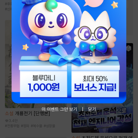
#
후회남
#
집착남
#
상처녀
#
오만남
#
고수위
#
상처수
#
능글공
#
신파물
#
연상수
#
친구
#
미남공
#
하드코어
#
다정수
#
미인수
#
동거
이 이벤트 그만 보기
닫기
소설
개룡전기 [단행본]
3.4만
#
전통무협
#
정파
#
복수물
#
성장물