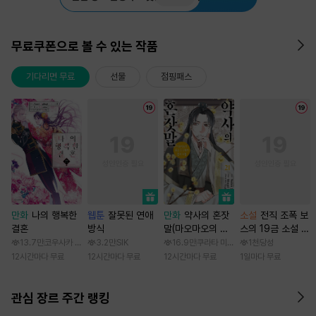
무료쿠폰으로 볼 수 있는 작품
기다리면 무료
선물
점핑패스
만화
나의 행복한
웹툰
잘못된 연애
만화
약사의 혼잣
소설
전직 조폭 보
결혼
방식
말(마오마오의 후
스의 19금 소설 속
궁 수수께끼 풀이
가정부 빙의기
13.7만
코우사카 리토 / 아기토기 아쿠미
3.2만
SIK
16.9만
쿠라타 미노지 / 휴우가 나츠
1천
당성
수첩)
12시간마다 무료
12시간마다 무료
12시간마다 무료
1일마다 무료
관심 장르 주간 랭킹