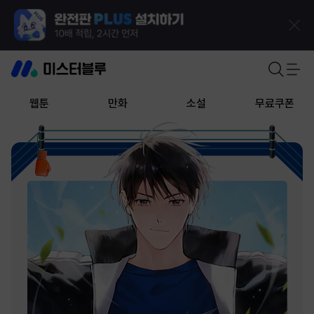
웹툰
만화
소설
무료쿠폰