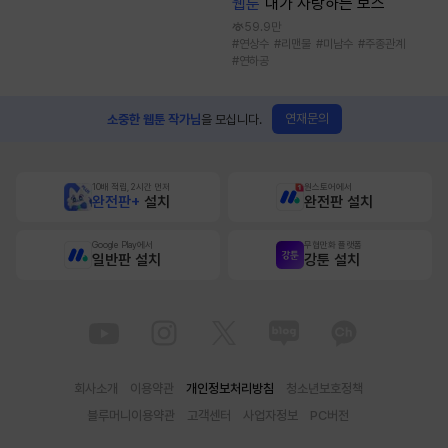
웹툰
내가 사랑하는 보스
59.9만
#
연상수
#
리맨물
#
미남수
#
주종관계
#
연하공
연재문의
소중한 웹툰 작가님
을 모십니다.
10배 적립, 2시간 먼저
원스토어에서
완전판+
설치
완전판 설치
Google Play에서
무협만화 플랫폼
일반판 설치
강툰 설치
회사소개
이용약관
개인정보처리방침
청소년보호정책
블루머니이용약관
고객센터
사업자정보
PC버전