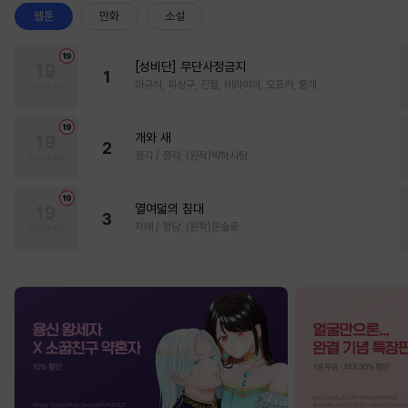
웹툰
만화
소설
[성비단] 무단사정금지
1
마규식, 피상구, 진월, 테리야끼, 오프카, 뚱개
개와 새
2
정각 / 정각, (원작)박하사탕
열여덟의 침대
3
자태 / 청담, (원작)문슬로