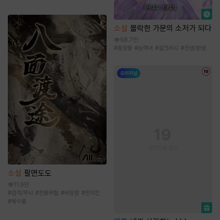
소설
몰락한 가문의 소저가 되다
58.7만
#
동양풍
#
능력녀
#
걸크러시
#
전생/환생
소설
팔면도도
11.9만
#
검객/무사
#
전통무협
#
비장함
#
먼치킨
#
복수물